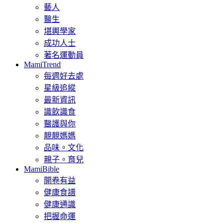
藝人
醫生
堪輿學家
成功人士
著名運動員
MamiTrend
每週好去處
星級追縱
最新資訊
識飲識食
醫護與你
靚靚媽媽
品味。文化
親子。育兒
MamiBible
開卷有益
健康食譜
健康通識
把握命運