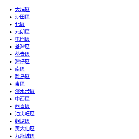
大埔區
沙田區
北區
元朗區
屯門區
荃灣區
葵青區
灣仔區
南區
離島區
東區
深水涉區
中西區
西貢區
油尖旺區
觀塘區
黃大仙區
九龍城區