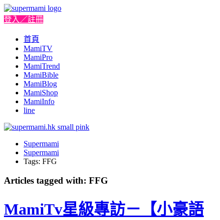
登入／註冊
首頁
MamiTV
MamiPro
MamiTrend
MamiBible
MamiBlog
MamiShop
MamiInfo
line
Supermami
Supermami
Tags: FFG
Articles tagged with: FFG
MamiTv星級專訪－【小豪語