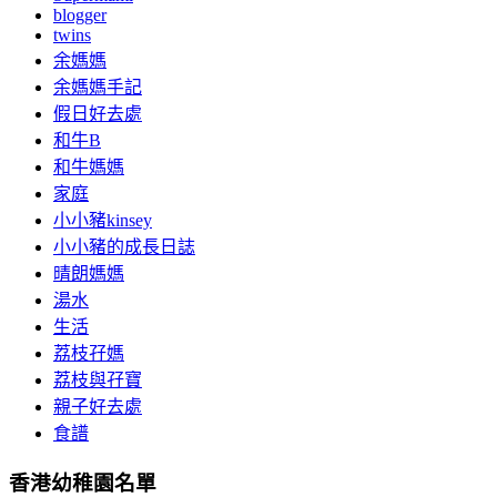
blogger
twins
余媽媽
余媽媽手記
假日好去處
和牛B
和牛媽媽
家庭
小小豬kinsey
小小豬的成長日誌
晴朗媽媽
湯水
生活
荔枝孖媽
荔枝與孖寶
親子好去處
食譜
香港幼稚園名單