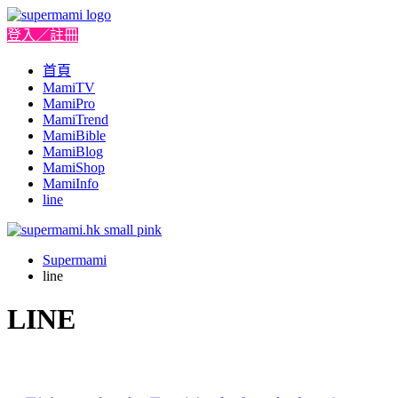
登入／註冊
首頁
MamiTV
MamiPro
MamiTrend
MamiBible
MamiBlog
MamiShop
MamiInfo
line
Supermami
line
LINE