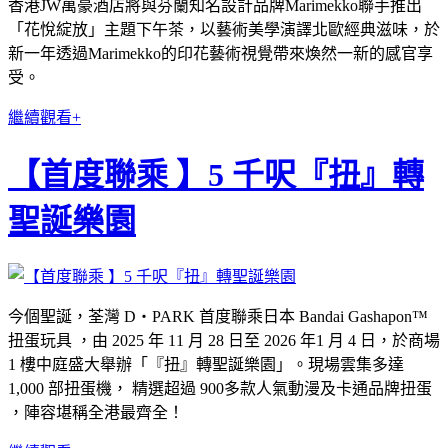
香港JW萬豪酒店將與芬蘭知名設計品牌Marimekko聯手推出
「花悅綻放」主題下午茶，以藝術美學演譯北歐經典滋味，於
新一年透過Marimekko的印花藝術視覺帶來煥然一新的感官享
受。
繼續觀看+
【首度聯乘 】5 千呎『扭』轉
聖誕樂園
今個聖誕，荃灣 D‧PARK 首度聯乘日本 Bandai Gashapon™
扭蛋玩具 ，由 2025 年 11 月 28 日至 2026 年1 月 4 日，於商場
1 樓中庭盛大舉辦「『扭』轉聖誕樂園」。現場雲集多達
1,000 部扭蛋機， 精選超過 900多款人氣動漫及卡通品牌扭蛋
，陣容堪稱全港最齊全！