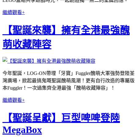
LEGO盒組共享遊戲時光，一起創造獨一無二的聖誕回憶。
繼續觀看+
【聖誕來襲】擁有全港最強醜
萌收藏陣容
今年聖誕，LOG-ON帶埋「牙寶」Fuggler醜萌大軍強勢登陸荃
灣廣場，掀起最搞鬼嘅聖誕醜萌風潮！更有自行改造的專屬版
本Fuggler！一次過集齊全港最強「醜萌收藏陣容」！
繼續觀看+
【聖誕呈獻】巨型啤啤登陸
MegaBox