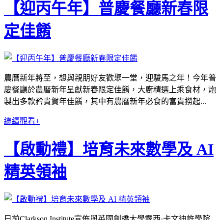
【迎丙午年】普慶餐廳新春限
定佳餚
農曆新年將至，想與親朋好友歡聚一堂，迎駿馬之年！今年普
慶餐廳於農曆新年呈獻新春限定佳餚，大廚精選上乘食材，炮
製出多款矜貴賀年佳餚，其中有農曆新年必食的富貴撈起...
繼續觀看+
【啟動禮】培育未來數學及 AI
精英領袖
日前Clarkson Institute宣佈與英國劍橋大學露西·卡文迪許學院