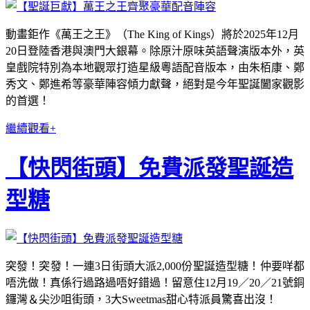
動畫鉅作《萬王之王》（The King of Kings）將於2025年12月
20日登陸香港與澳門大銀幕。除原汁原味英語聲演版本外，英
皇戲院特別為本地觀眾打造星級粵語配音版本，由朱栢康、鄭
秀文、鄭進希等豪華陣容傾力獻聲，絕對是今年聖誕闔家觀影
的首選！
繼續觀看+
【快閃街頭】免費派發聖誕造
型糖
突發！突發！一連3日街頭大派2,000份聖誕造型糖！仲要咩都
唔洗做！真係行過路過唔好錯過！留意住12月19／20／21號銅
鑼灣＆尖沙咀街頭，3大Sweetmas甜心特派員驚喜出沒！