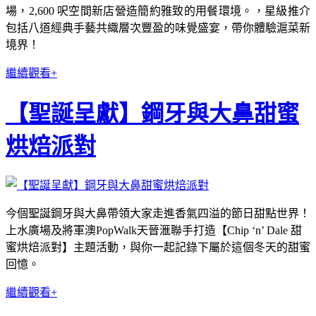
場，2,600 呎空間新店營造簡約雅致的用餐環境。，星級推介
包括八道經典手藝共織層次豐盈的味覺盛宴，帶你體驗滬菜新
境界！
繼續觀看+
【聖誕呈獻】鋼牙與大鼻甜蜜
烘焙派對
今個聖誕鋼牙與大鼻帶領大家走進香氣四溢的節日甜點世界！
上水廣場及將軍澳PopWalk天晉滙聯手打造【Chip ‘n’ Dale 甜
蜜烘焙派對】主題活動，與你一起記錄下屬於這個冬天的甜蜜
回憶。
繼續觀看+