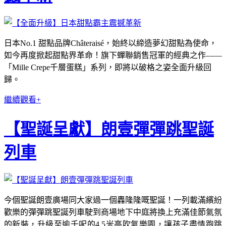
日本No.1 甜點品牌Châteraisé，始終以締造夢幻甜點為使命，
如今再度掀起甜點界革命！旗下蟬聯銷售冠軍的經典之作——
「Mille Crepe千層蛋糕」系列，即將以破格之姿全面升級回
歸。
繼續觀看+
【聖誕呈獻】朗壹彈彈跳聖誕
列車
今個聖誕朗壹廣場同大家過一個轟隆隆嘅聖誕！一列載滿繽紛
歡樂的彈彈跳聖誕列車駛到商場地下中庭將換上充滿佳節氣氛
的新裝，升級至逾千呎的4.5米高吹氣樂園，讓孩子盡情跑跳