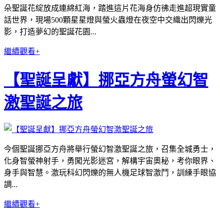
朵聖誕花綻放成連綿紅海，踏進這片花海身仿彿走進超現實童
話世界，現場500顆星星燈與螢火蟲燈在夜空中交織出閃爍光
影，打造夢幻的聖誕花園...
繼續觀看+
【聖誕呈獻】挪亞方舟螢幻智
激聖誕之旅
今個聖誕挪亞方舟將舉行螢幻智激聖誕之旅，召集全城勇士，
化身智螢神射手，勇闖光影迷宮，解構宇宙奧秘，考你眼界、
身手與智慧。激玩科幻閃爍的無人機足球智激鬥，訓練手眼協
調...
繼續觀看+