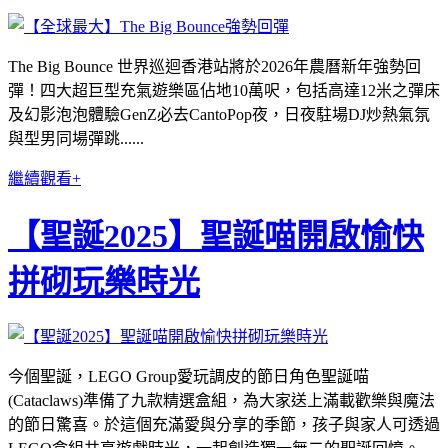
The Big Bounce 世界巡迴香港站將於2026年農曆新年強勢回
彈！四大超巨型充氣遊樂區佔地10萬呎，包括高達12米之彈床
及幻影泡泡體驗GenZ必去CantoPop夜，日夜駐場DJ炒熱氣氛
與型男同場彈跳......
繼續觀看+
【聖誕2025】聖誕喵開啟愉快
拼砌玩樂時光
今個聖誕，LEGO Group愛玩調皮的節日角色聖誕喵
(Cataclaws)準備了九款精選盒組，為大家送上滿載歡樂與魔法
的節日驚喜。於這個充滿愛與分享的季節，孩子與家人可透過