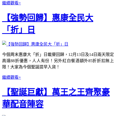
繼續觀看+
【強勢回歸】惠康全民大
「折」日
今個周末惠康大「折」日載譽回歸，12月13日及14日兩天限定
高達88折優惠，人人有份！另外紅白餐酒額外85折折扣無上
限！大家為今個聖誕提早入貨！
繼續觀看+
【聖誕巨獻】萬王之王齊聚豪
華配音陣容