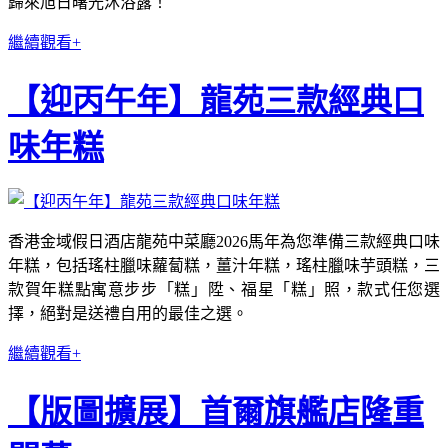
歸來旭日曙光沐浴露！
繼續觀看+
【迎丙午年】龍苑三款經典口
味年糕
香港金域假日酒店龍苑中菜廳2026馬年為您準備三款經典口味
年糕，包括瑤柱臘味蘿蔔糕，薑汁年糕，瑤柱臘味芋頭糕，三
款賀年糕點寓意步步「糕」陞、福星「糕」照，款式任您選
擇，絕對是送禮自用的最佳之選。
繼續觀看+
【版圖擴展】首爾旗艦店隆重