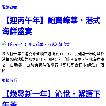
繼續觀看+
【迎丙午年】鮑寶蠔華‧港式
海鮮盛宴
踏入新一年香港喜來登酒店咖啡廳 (The Café) 展開一場別具香
港情懷的地道鮮味之旅！期間限定的「鮑寶蠔華‧港式海鮮盛
宴」自助餐，自助晚餐時段舉行「即切即食日本鰤魚」 環
節.....
繼續觀看+
【煥發新一年】沁悅‧絮語下
午茶