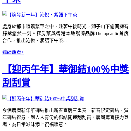
處身於都市喧囂繁華之中，趁著午後時光，獅子山下偷閒擁有
靜謐悠然一刻。獅房菜與香港本地護膚品牌Therapeautic首度
合作，推出沁悅．絮語下午茶...
繼續觀看+
【迎丙午年】華御結100％中獎
刮刮賞
今個農曆新年華御結推出新春喜慶三重奏，新春限定御結、賀
年御結禮券，到人人有份的御結開運刮刮賞，層層驚喜接力登
場，為日常滋味添上祝福暖意。