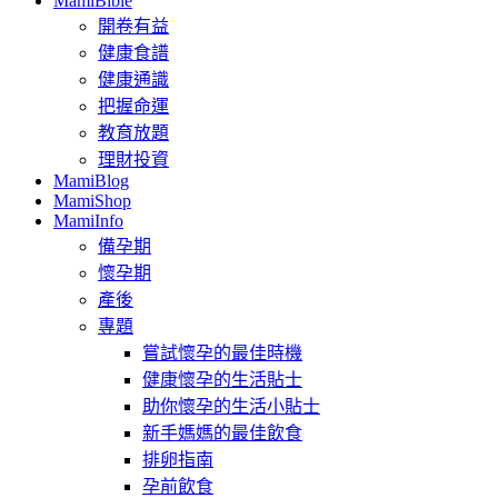
MamiBible
開卷有益
健康食譜
健康通識
把握命運
教育放題
理財投資
MamiBlog
MamiShop
MamiInfo
備孕期
懷孕期
產後
專題
嘗試懷孕的最佳時機
健康懷孕的生活貼士
助你懷孕的生活小貼士
新手媽媽的最佳飲食
排卵指南
孕前飲食