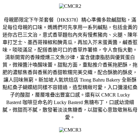
母親節限定下午茶套餐（HK$378）精心準備多款鹹甜點，
滿
足每位母親的口味。媽媽們可先享用一系列鹹點，包括金黃的
迷你
古巴三文治，意式香草麵包內夾有慢煮豬肉、火腿、陳年
車打芝士、
墨西哥辣椒和醃青瓜，再加入芥末蛋黃醬，鹹香惹
味，啖啖滿足，
配搭香脆可口的香草炸薯條，令人食指大動。
清新開胃的香辣煙燻三
文魚沙律，富含健康脂肪與優質蛋白
質，微辣醬汁喚醒味蕾。
甜點方面，重點推介香蕉拖肥酥，
拖
肥的濃郁焦香與香蕉的香甜軟糯完美交織，配合酥脆的酥皮，
讓人回味無窮。新加坡人氣烘焙店 Tiong Bahru Bakery 全新酥
點紅桑子蝴蝶結同樣不容錯過，造型精緻可愛，
入口彌漫紅桑
子的酸甜，層層堆疊出豐富口感。還有以 CMCR Lucky
Basterd 咖啡豆命名的 Lucky Basterd 焦糖布丁，口感幼滑細
膩，微甜而不膩，散發著淡淡焦糖香，
以甜蜜心意致敬無私母
愛。