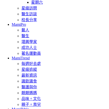
星期六
星級訪問
醫生訪談
校長分享
MamiPro
藝人
醫生
堪輿學家
成功人士
著名運動員
MamiTrend
每週好去處
星級追縱
最新資訊
識飲識食
醫護與你
靚靚媽媽
品味。文化
親子。育兒