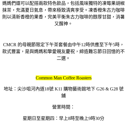
媽媽們還可以配搭兩款特色飲品，包括風味獨特的凍莓果胡椒
抹茶，
充滿夏日氣息，帶來極致清爽享受。凍香橙朱古力咖啡
則以清新香橙
的果香，完美平衡朱古力咖啡的醇厚甘甜，消暑
又醒神。
CMCR 的母親節限定下午茶套餐由中午12時供應至下午5時，
款式豐富，
是與媽媽和摯愛親友慶祝，締造難忘節日回憶的不
二選。
Common Man Coffee Roasters
地址：尖沙咀河內道18號 K11 購物藝術館地下 G26 & G28 號
鋪
營業時間：
星期日至星期四：早上8時至晚上9時30分