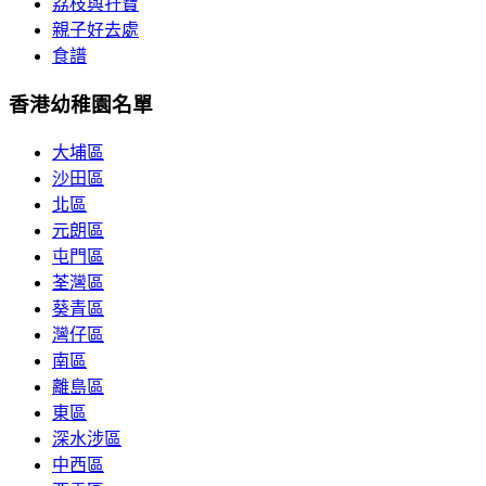
荔枝與孖寶
親子好去處
食譜
香港幼稚園名單
大埔區
沙田區
北區
元朗區
屯門區
荃灣區
葵青區
灣仔區
南區
離島區
東區
深水涉區
中西區