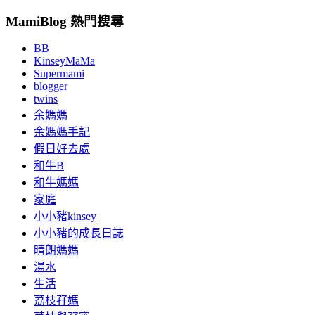
MamiBlog 熱門搜尋
BB
KinseyMaMa
Supermami
blogger
twins
余媽媽
余媽媽手記
假日好去處
和牛B
和牛媽媽
家庭
小小豬kinsey
小小豬的成長日誌
晴朗媽媽
湯水
生活
荔枝孖媽