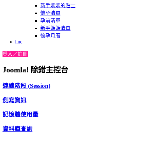
新手媽媽的貼士
懷孕清單
孕前清單
新手媽媽清單
懷孕月曆
line
登入／註冊
Joomla! 除錯主控台
連線階段 (Session)
側寫資訊
記憶體使用量
資料庫查詢