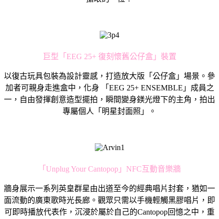
巨型「EEG 25+ 復刻懷舊公仔盒」裝置
以復古玩具包裝為設計靈感，打造放大版「公仔盒」場景。參
加者可親身走進盒中，化身 「EEG 25+ ENSEMBLE」成員之
一，自由發揮創意造型擺拍，瞬間變身鎂光燈下的主角，拍出
專屬個人「明星封面照」。
「Unplug Your Cantopop」NFC互動音樂牆
牆身展示一系列英皇群星由出道至今的經典唱片封套，猶如一
面流動的廣東歌時光長廊。觀眾只需以手機輕觸黑膠唱片，即
可即時播放代表作，沉浸於屬於自己的Cantopop回憶之中，重