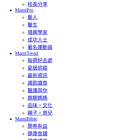
校長分享
MamiPro
藝人
醫生
堪輿學家
成功人士
著名運動員
MamiTrend
每週好去處
星級追縱
最新資訊
識飲識食
醫護與你
靚靚媽媽
品味。文化
親子。育兒
MamiBible
開卷有益
健康食譜