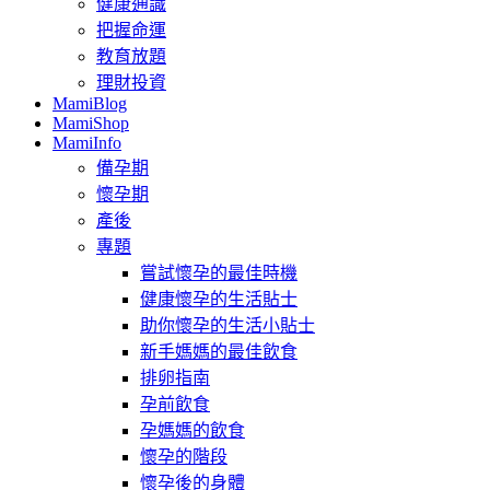
健康通識
把握命運
教育放題
理財投資
MamiBlog
MamiShop
MamiInfo
備孕期
懷孕期
產後
專題
嘗試懷孕的最佳時機
健康懷孕的生活貼士
助你懷孕的生活小貼士
新手媽媽的最佳飲食
排卵指南
孕前飲食
孕媽媽的飲食
懷孕的階段
懷孕後的身體