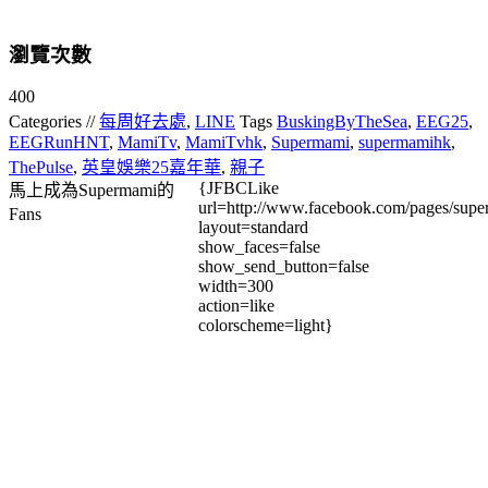
瀏覽次數
400
Categories //
每周好去處
,
LINE
Tags
BuskingByTheSea
,
EEG25
,
EEGRunHNT
,
MamiTv
,
MamiTvhk
,
Supermami
,
supermamihk
,
ThePulse
,
英皇娛樂25嘉年華
,
親子
{JFBCLike
馬上成為Supermami的
url=http://www.facebook.com/pages/su
Fans
layout=standard
show_faces=false
show_send_button=false
width=300
action=like
colorscheme=light}