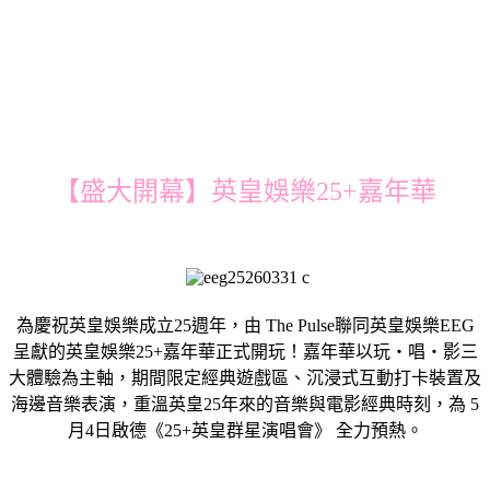
【盛大開幕】英皇娛樂25+嘉年華
為慶祝英皇娛樂成立25週年，由 The Pulse聯同英皇娛樂EEG
呈獻的英皇娛樂25+嘉年華正式開玩！嘉年華以玩・唱・影三
大體驗為主軸，期間限定經典遊戲區、沉浸式互動打卡裝置及
海邊音樂表演，重溫英皇25年來的音樂與電影經典時刻，為 5
月4日啟德《25+英皇群星演唱會》 全力預熱。