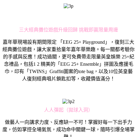
三大經典攤位遊戲升級回歸 挑戰即贏限量周邊
嘉年華現場設有期間限定 「EEG 25+ Playground」，復刻三大
經典攤位遊戲，讓大家重拾童年嘉年華樂趣。每一關都考驗你
的手感與反應！成功過關，更可免費帶走限量英皇娛樂 25+紀
念禮品，包括1 2 精美的「EEG 25+ Ensemble」拼圖及應援毛
巾，印有「TWINS」Graffiti圖案的tote bag，以及10位英皇藝
人復刻經典唱片鎖匙扣等，收藏價值滿分！
人人彈起（拋球入洞）
做藝人一向講求力度、反應缺一不可！掌握好每一下出手力
度，仿如掌控全場氣氛，成功命中關鍵一球，隨時引爆全場掌
聲！