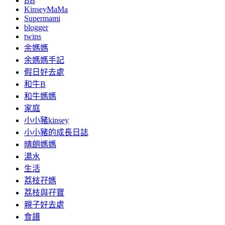
BB
KinseyMaMa
Supermami
blogger
twins
余媽媽
余媽媽手記
假日好去處
和牛B
和牛媽媽
家庭
小小豬kinsey
小小豬的成長日誌
晴朗媽媽
湯水
生活
荔枝孖媽
荔枝與孖寶
親子好去處
食譜