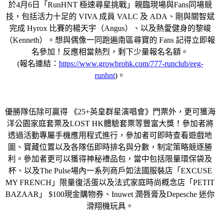
於4月6日「RunHNT 極速尋星挑戰」親臨現場與Fans同場競
技，包括活力十足的 VIVA 成員 VALC 及 ADA、剛與關智斌
完成 Hyrox 比賽的楊天宇（Angus）、以及熱愛健身的黎峻
（Kenneth）。想與偶像一同跑遍南區尋寶的 Fans 記得立即報
名參加！反應相當熱烈，剩下少量報名名額。
(報名連結：
https://www.growbrohk.com/777-runclub/eeg-
runhnt
)。
優勝隊伍除可贏得 《25+英皇群星演唱會》門票外，更可獲海
洋公園家庭套票及LOST HK體驗套票等豐富大獎！參加者將
透過活動專屬手機應用程式進行，參加者可即時查看遊戲地
圖、寶藏位置以及各隊伍即時排名與分數，制定策略競逐勝
利。參加者更可以獲得神秘禮品包，當中包括限量環保袋及
杯、以及The Pulse場內一系列商戶如法國服裝店「EXCUSE
MY FRENCH」限量復活蛋以及法式家庭時尚概念店「PETIT
BAZAAR」 $100現金購物券、Inuwet 潤唇膏及Depesche 迷你
滑翔機玩具。