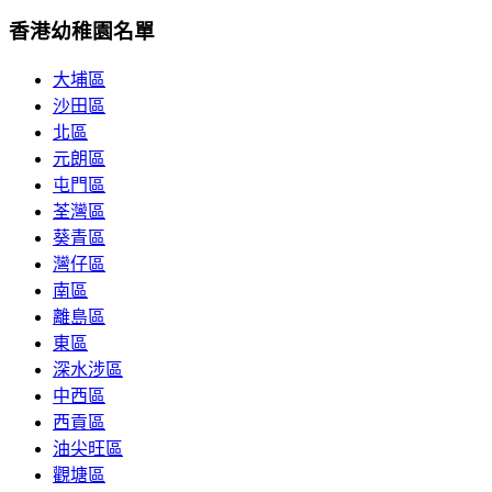
香港幼稚園名單
大埔區
沙田區
北區
元朗區
屯門區
荃灣區
葵青區
灣仔區
南區
離島區
東區
深水涉區
中西區
西貢區
油尖旺區
觀塘區