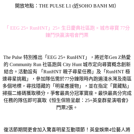
開放地點：THE PULSE L1 (近SOHO BANH MI）
「 EEG 25+ RunHNT」25+ 生日慶典社區跑 × 城市尋寶 77分
鐘鬥快贏演唱會門票
The Pulse 特別推出「EEG 25+ RunHNT」，將近年Gen Z熱愛
的 Community Run 社區跑與 City Hunt 城市定向尋寶概念創新
結合。活動設有 「RunHNT 親子尋星任務」及「RunHNT 極
速尋星挑戰」，參加隊伍需於77分鐘限時內跑遍淺水灣及南區
多個地標，尋找隱藏的「明星應援物」，並在指定「寶藏點」
掃描二維碼獲取積分，爭奪最高分冠軍寶座。最快最高分完成
任務的隊伍即可贏取《恒生保險呈獻：25+英皇群星演唱會》
門票2張。
復活節期間更會加入驚喜明星互動環節！英皇娛樂4位藝人將