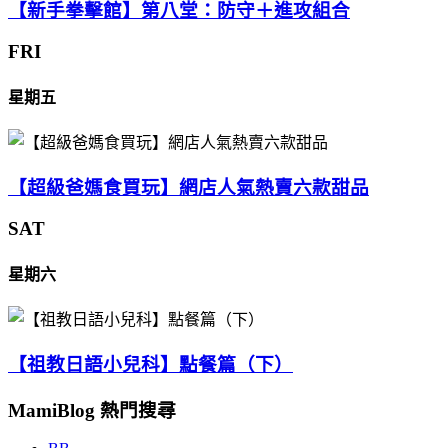
【新手拳擊館】第八堂：防守＋進攻組合
FRI
星期五
【超級爸媽食買玩】網店人氣熱賣六款甜品
SAT
星期六
【祖教日語小兒科】點餐篇（下）
MamiBlog 熱門搜尋