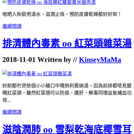
啱晒入秋飲用湯水，滋潤止咳，預防皮膚乾燥都好好架！
繼續閱讀
排清體內毒素 oo 紅菜頭雜菜湯
2018-11-01 Written by //
KinseyMaMa
好耐都冇煲依個小小豬口中嘅熱利賓納湯，因為前排都唔見靚
嘅紅菜頭，雖然紅菜頭可以防癌、護肝、解毒同埋益氣補血功
效...
繼續閱讀
滋陰潤肺 oo 雪梨乾海底椰雪耳