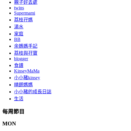
親子好去處
twins
Supermami
荔枝孖媽
湯水
家庭
BB
余媽媽手記
荔枝與孖寶
blogger
食譜
KinseyMaMa
小小豬kinsey
晴朗媽媽
小小豬的成長日誌
生活
每周節目
MON