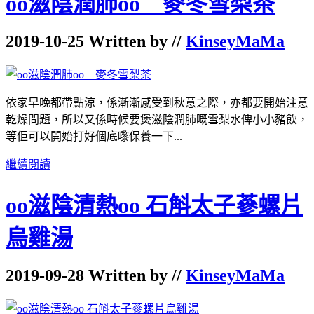
oo滋陰潤肺oo 麥冬雪梨茶
2019-10-25 Written by //
KinseyMaMa
依家早晚都帶點涼，係漸漸感受到秋意之際，亦都要開始注意
乾燥問題，所以又係時候要煲滋陰潤肺嘅雪梨水俾小小豬飲，
等佢可以開始打好個底嚟保養一下...
繼續閱讀
oo滋陰清熱oo 石斛太子蔘螺片
烏雞湯
2019-09-28 Written by //
KinseyMaMa