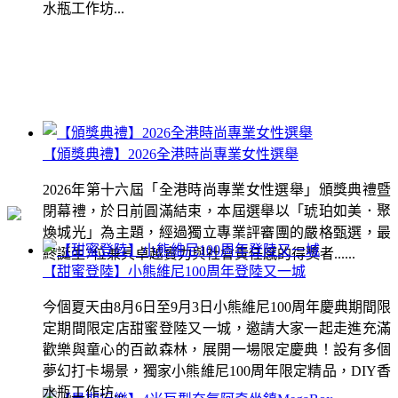
水瓶工作坊...
【頒獎典禮】2026全港時尚專業女性選舉
2026年第十六屆「全港時尚專業女性選舉」頒獎典禮暨
閉幕禮，於日前圓滿結束，本屆選舉以「琥珀如美．聚
煥城光」為主題，經過獨立專業評審團的嚴格甄選，最
終誕生7位兼具卓越實力與社會責任感的得獎者......
【甜蜜登陸】小熊維尼100周年登陸又一城
今個夏天由8月6日至9月3日小熊維尼100周年慶典期間限
定期間限定店甜蜜登陸又一城，邀請大家一起走進充滿
歡樂與童心的百畝森林，展開一場限定慶典！設有多個
夢幻打卡場景，獨家小熊維尼100周年限定精品，DIY香
水瓶工作坊...