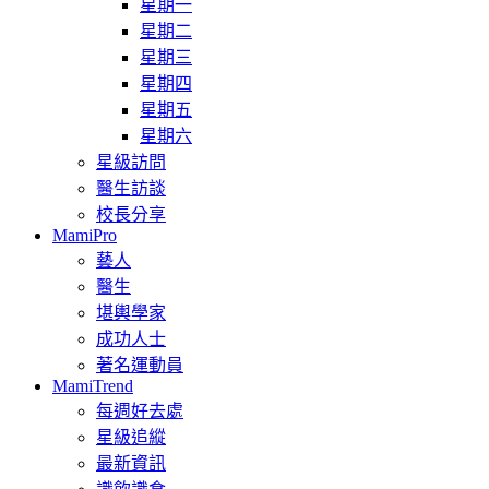
星期一
星期二
星期三
星期四
星期五
星期六
星級訪問
醫生訪談
校長分享
MamiPro
藝人
醫生
堪輿學家
成功人士
著名運動員
MamiTrend
每週好去處
星級追縱
最新資訊