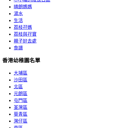
晴朗媽媽
湯水
生活
荔枝孖媽
荔枝與孖寶
親子好去處
食譜
香港幼稚園名單
大埔區
沙田區
北區
元朗區
屯門區
荃灣區
葵青區
灣仔區
南區