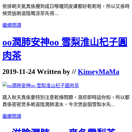
依排啲天氣真係攪到成日喉嚨同皮膚都好乾乾咁，所以又係時
候煲返啲滋陰嘅涼茶先得....
繼續閱讀
oo潤肺安神oo 雪梨淮山杞子圓
肉茶
2019-11-24 Written by //
KinseyMaMa
踏入秋天真係要特別注意乾燥問題，濕疹即時話你知，所以都
真係密密煲多啲滋陰潤肺湯水，今次煲返個雪梨水先...
繼續閱讀