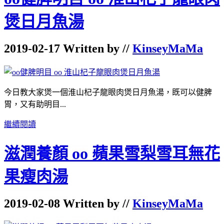
煲日月魚湯
2019-02-17 Written by //
KinseyMaMa
今日教大家煲一個淮山杞子龍眼肉煲日月魚湯，既可以健脾
胃，又有助明目...
繼續閱讀
滋潤養顏 oo 蘋果雪梨雪耳無花
果瘦肉湯
2019-02-08 Written by //
KinseyMaMa