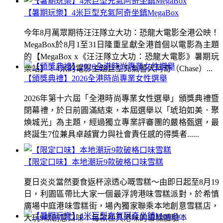
【暑期玩樂】4米巨型充氣阿奇坐鎮MegaBox
今年8月萬眾期待汪汪隊立大功：恐龍大電影全港公映！
MegaBox於8月1至31日隆重呈獻全港首個以電影為主題
的【MegaBox x《汪汪隊立大功：恐龍大電影》暑期玩
樂站】！4米的電影主題巨型充氣警犬阿奇（Chase）...
【頒獎典禮】2026全港時尚專業女性選舉
2026年第十六屆「全港時尚專業女性選舉」頒獎典禮暨
閉幕禮，於日前圓滿結束，本屆選舉以「琥珀如美．聚
煥城光」為主題，經過獨立專業評審團的嚴格甄選，最
終誕生7位兼具卓越實力與社會責任感的得獎者......
【限定口味】本地潮玩9款破格口味雪糕
夏日炎炎當然要食返杯涼透心嘅雪糕～由即日起至8月19
日，利園區帶比大家一個最浮誇港味雪糕派對，於希慎
廣場中庭港味雪糕街，場內獨家聯乘本地創意雪糕店，
大玩9款創意口味！每款極具港味的雪糕體驗！