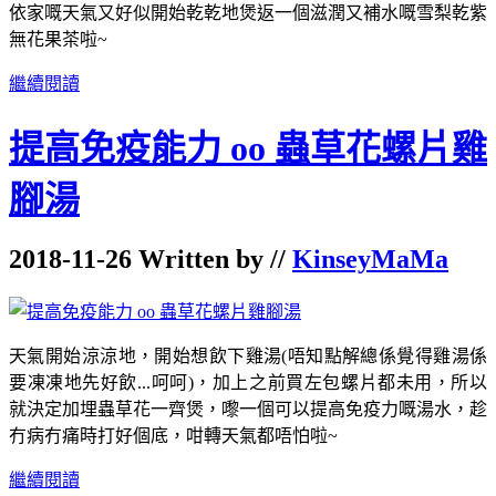
依家嘅天氣又好似開始乾乾地煲返
一個
滋潤又補水嘅雪梨乾紫
無花果茶啦~
繼續閱讀
提高免疫能力 oo 蟲草花螺片雞
腳湯
2018-11-26 Written by //
KinseyMaMa
天氣開始涼涼地，開始想飲下雞湯(唔知點解總係覺得雞湯係
要凍凍地先好飲...呵呵)，加上之前買左包螺片都未用，所以
就決定加埋蟲草花一齊煲，嚟一個可以提高免疫力嘅湯水，趁
冇病冇痛時打好個底，咁轉天氣都唔怕啦~
繼續閱讀