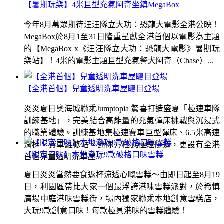
【暑期玩樂】4米巨型充氣阿奇坐鎮MegaBox
今年8月萬眾期待汪汪隊立大功：恐龍大電影全港公映！
MegaBox於8月1至31日隆重呈獻全港首個以電影為主題
的【MegaBox x《汪汪隊立大功：恐龍大電影》暑期玩
樂站】！4米的電影主題巨型充氣警犬阿奇（Chase）...
【全港首個】兒童透明洗車屋矚目登場
炎炎夏日奧海城聯乘Jumptopia 驚喜打造盛夏「極速車隊
訓練基地」，完美結合高能量的充氣彈床挑戰與沉浸式
的職業體驗。訓練基地集極速賽車巨型彈床、6.5米高速
滑梯、賽車維修站、迷你方程式極速隧道，更設有全港
【限定口味】本地潮玩9款破格口味雪糕
首個兒童透明洗車屋...
夏日炎炎當然要食返杯涼透心嘅雪糕～由即日起至8月19
日，利園區帶比大家一個最浮誇港味雪糕派對，於希慎
廣場中庭港味雪糕街，場內獨家聯乘本地創意雪糕店，
大玩9款創意口味！每款極具港味的雪糕體驗！