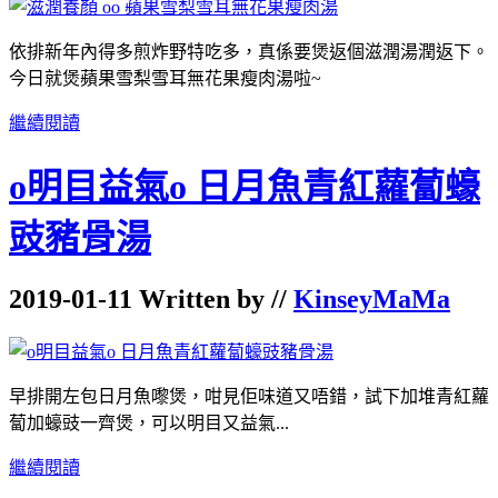
依排新年內得多煎炸野特吃多，真係要
煲返個
滋潤湯
潤返下
。
今日就
煲
蘋果雪梨雪耳無花果瘦肉湯啦~
繼續閱讀
o明目益氣o 日月魚青紅蘿蔔蠔
豉豬骨湯
2019-01-11 Written by //
KinseyMaMa
早排開左包日月魚嚟煲，咁見佢味道又唔錯，試下加堆青紅蘿
蔔加蠔豉一齊煲，可以明目又益氣...
繼續閱讀