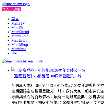
登入／註冊
首頁
MamiTV
MamiPro
MamiTrend
MamiBible
MamiBlog
MamiShop
MamiInfo
line
【甜蜜登陸】小熊維尼100周年登陸又一城
今個夏天由8月6日至9月3日小熊維尼100周年慶典期間限
定期間限定店甜蜜登陸又一城，邀請大家一起走進充滿
歡樂與童心的百畝森林，展開一場限定慶典！設有多個
夢幻打卡場景，獨家小熊維尼100周年限定精品，DIY香