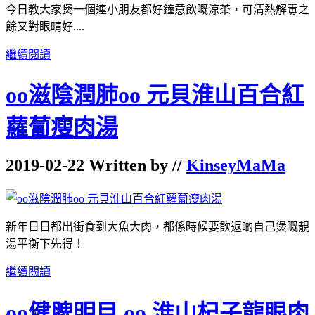
今日教大家煲一個連小朋友都好鐘意飲嘅涼茶，可清熱解毒之
餘又對眼晴好....
繼續閱讀
oo滋陰潤肺oo 元貝淮山百合紅
蘿蔔瘦肉湯
2019-02-22 Written by //
KinseyMaMa
新年日日都出街食到大魚大肉，都係時候要飲返啲自己煲嘅靚
湯平衡下先得！
繼續閱讀
oo健脾明目 oo 淮山杞子龍眼肉