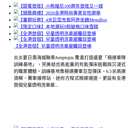
【全港首個】兒童透明洗車屋矚目登場
炎炎夏日奧海城聯乘Jumptopia 驚喜打造盛夏「極速車隊
訓練基地」，完美結合高能量的充氣彈床挑戰與沉浸式
的職業體驗。訓練基地集極速賽車巨型彈床、6.5米高速
滑梯、賽車維修站、迷你方程式極速隧道，更設有全港
首個兒童透明洗車屋...