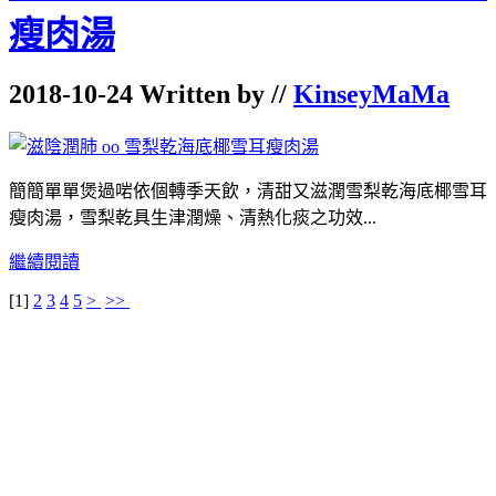
瘦肉湯
2018-10-24 Written by //
KinseyMaMa
簡簡單單煲過啱依個轉季天飲，清甜又滋潤雪梨乾海底椰雪耳
瘦肉湯，雪梨乾具生津潤燥、清熱化痰之功效...
繼續閱讀
[
1
]
2
3
4
5
>
>>