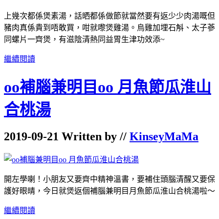
上幾次都係煲素湯，話晒都係做節就當然要有返少少肉湯嘅但
豬肉真係貴到唔敢買，咁就嚟煲雞湯。烏雞加埋石斛、太子蔘
同螺片一齊煲，有滋陰清熱同益胃生津功效添~
繼續閱讀
oo補腦兼明目oo 月魚節瓜淮山
合桃湯
2019-09-21 Written by //
KinseyMaMa
開左學喇！小朋友又要齊中精神溫書，要補住頭腦清醒又要保
護好眼晴，今日就煲返個補腦兼明目月魚節瓜淮山合桃湯啦～
繼續閱讀