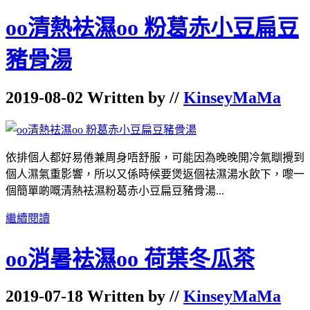
oo清熱袪濕oo 粉葛赤小豆扁豆
豬骨湯
2019-08-02 Written by //
KinseyMaMa
依排個人都好易倦兼周身唔舒服，可能因為晚晚開冷氣瞓攪到
個人濕氣重影響，所以又係時候要煲返個袪濕湯水飲下，嚟一
個簡單啲嘅清熱袪濕粉葛赤小豆扁豆豬骨湯...
繼續閱讀
oo消暑袪濕oo 荷葉冬瓜茶
2019-07-18 Written by //
KinseyMaMa