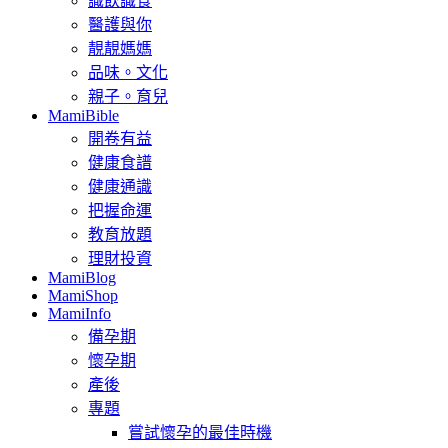
識飲識食
醫護與你
靚靚媽媽
品味。文化
親子。育兒
MamiBible
開卷有益
健康食譜
健康通識
把握命運
教育放題
理財投資
MamiBlog
MamiShop
MamiInfo
備孕期
懷孕期
產後
專題
嘗試懷孕的最佳時機