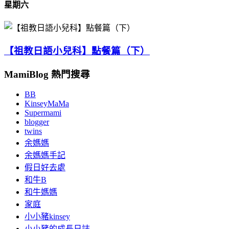
星期六
【祖教日語小兒科】點餐篇（下）
MamiBlog 熱門搜尋
BB
KinseyMaMa
Supermami
blogger
twins
余媽媽
余媽媽手記
假日好去處
和牛B
和牛媽媽
家庭
小小豬kinsey
小小豬的成長日誌