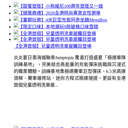
【全港首個】兒童透明洗車屋矚目登場
炎炎夏日奧海城聯乘Jumptopia 驚喜打造盛夏「極速車隊
訓練基地」，完美結合高能量的充氣彈床挑戰與沉浸式
的職業體驗。訓練基地集極速賽車巨型彈床、6.5米高速
滑梯、賽車維修站、迷你方程式極速隧道，更設有全港
首個兒童透明洗車屋...