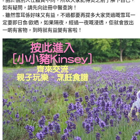
- 由於個別人仕體質不同，所以大家記得煲之前了解下自己，
如有疑問，請先向註冊中醫查詢！
- 雖然雪耳係好味又有益，不過都要再提多大家煲過嘅雪耳一
定要即日食/飲晒，如果隔夜，經過一夜嘅浸透，佢就會放出
一啲有害物，到時就有益變有害啦！