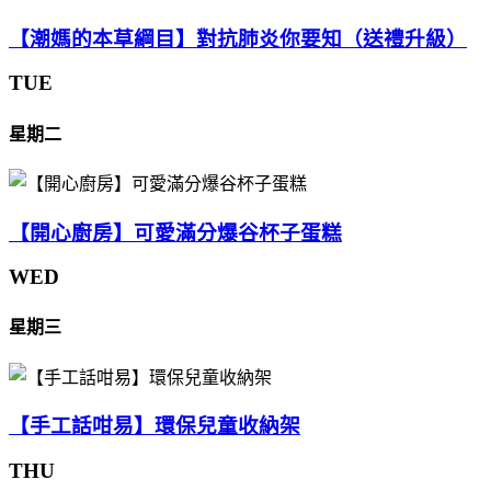
【潮媽的本草綱目】對抗肺炎你要知（送禮升級）
TUE
星期二
【開心廚房】可愛滿分爆谷杯子蛋糕
WED
星期三
【手工話咁易】環保兒童收納架
THU