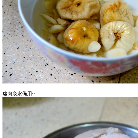
瘦肉汆水備用~