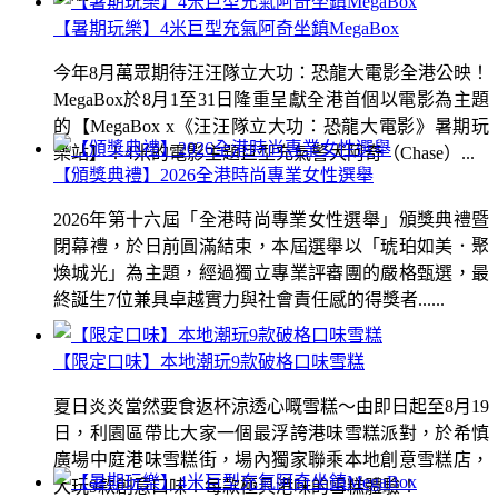
【暑期玩樂】4米巨型充氣阿奇坐鎮MegaBox
今年8月萬眾期待汪汪隊立大功：恐龍大電影全港公映！
MegaBox於8月1至31日隆重呈獻全港首個以電影為主題
的【MegaBox x《汪汪隊立大功：恐龍大電影》暑期玩
樂站】！4米的電影主題巨型充氣警犬阿奇（Chase）...
【頒獎典禮】2026全港時尚專業女性選舉
2026年第十六屆「全港時尚專業女性選舉」頒獎典禮暨
閉幕禮，於日前圓滿結束，本屆選舉以「琥珀如美．聚
煥城光」為主題，經過獨立專業評審團的嚴格甄選，最
終誕生7位兼具卓越實力與社會責任感的得獎者......
【限定口味】本地潮玩9款破格口味雪糕
夏日炎炎當然要食返杯涼透心嘅雪糕～由即日起至8月19
日，利園區帶比大家一個最浮誇港味雪糕派對，於希慎
廣場中庭港味雪糕街，場內獨家聯乘本地創意雪糕店，
大玩9款創意口味！每款極具港味的雪糕體驗！