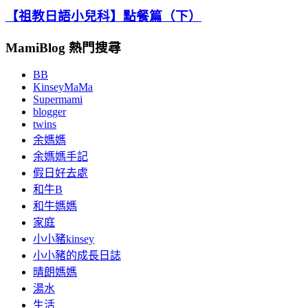
【祖教日語小兒科】點餐篇（下）
MamiBlog 熱門搜尋
BB
KinseyMaMa
Supermami
blogger
twins
余媽媽
余媽媽手記
假日好去處
和牛B
和牛媽媽
家庭
小小豬kinsey
小小豬的成長日誌
晴朗媽媽
湯水
生活