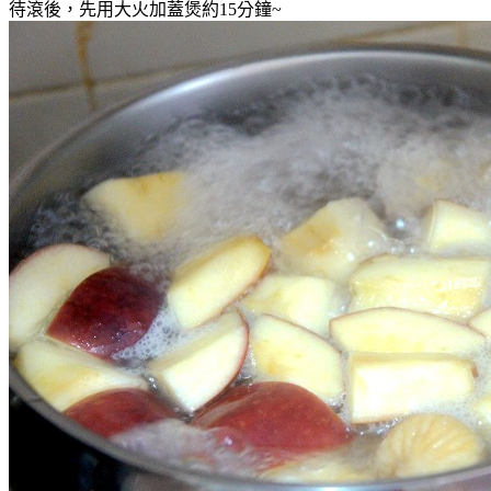
待滾後，先用大火加蓋煲約15分鐘~