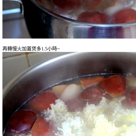
再轉慢火加蓋煲多1.5小時~