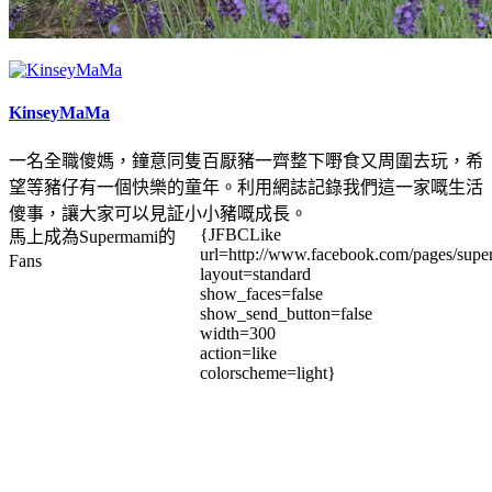
KinseyMaMa
一名全職傻媽，鐘意同隻百厭豬一齊整下嘢食又周圍去玩，希
望等豬仔有一個快樂的童年。利用網誌記錄我們這一家嘅生活
傻事，讓大家可以見証小小豬嘅成長。
{JFBCLike
馬上成為Supermami的
url=http://www.facebook.com/pages/su
Fans
layout=standard
show_faces=false
show_send_button=false
width=300
action=like
colorscheme=light}