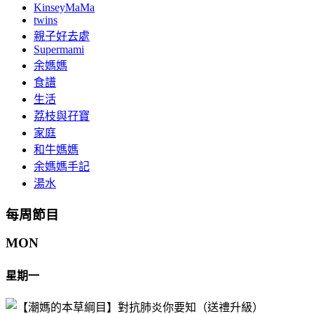
KinseyMaMa
twins
親子好去處
Supermami
余媽媽
食譜
生活
荔枝與孖寶
家庭
和牛媽媽
余媽媽手記
湯水
每周節目
MON
星期一