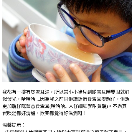
我都有一排冇煲雪耳湯
，所以當
小小豬見到啲雪耳時雙眼就好
似發光，哈哈哈....因為我之前同佢講話過食雪耳變靚仔
，佢想
更加
靚仔咪鍾意食雪耳
(哈哈哈...人仔細細就咁貪靚)。不過其
實啖湯都好清甜，飲完都覺得好滋潤呀！
溫馨提示：