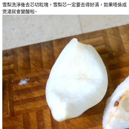
雪梨洗淨後去芯切粒塊
，
雪梨芯一定要去得好清
，如果唔係成
煲湯就會
變酸啦~