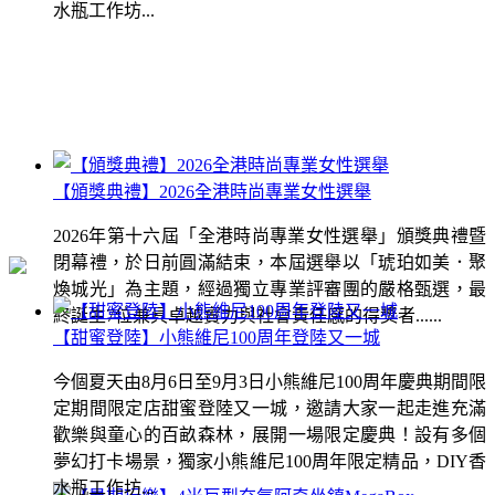
水瓶工作坊...
【頒獎典禮】2026全港時尚專業女性選舉
2026年第十六屆「全港時尚專業女性選舉」頒獎典禮暨
閉幕禮，於日前圓滿結束，本屆選舉以「琥珀如美．聚
煥城光」為主題，經過獨立專業評審團的嚴格甄選，最
終誕生7位兼具卓越實力與社會責任感的得獎者......
【甜蜜登陸】小熊維尼100周年登陸又一城
今個夏天由8月6日至9月3日小熊維尼100周年慶典期間限
定期間限定店甜蜜登陸又一城，邀請大家一起走進充滿
歡樂與童心的百畝森林，展開一場限定慶典！設有多個
夢幻打卡場景，獨家小熊維尼100周年限定精品，DIY香
水瓶工作坊...