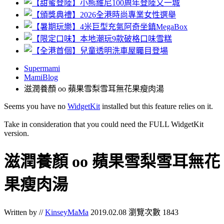
Supermami
MamiBlog
滋潤養顏 oo 蘋果雪梨雪耳無花果瘦肉湯
Seems you have no
WidgetKit
installed but this feature relies on it.
Take in consideration that you could need the FULL WidgetKit
version.
滋潤養顏 oo 蘋果雪梨雪耳無花
果瘦肉湯
Written by //
KinseyMaMa
2019.02.08
瀏覽次數 1843