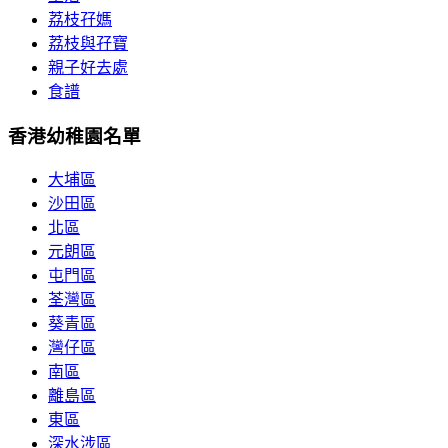
荔枝孖媽
荔枝與孖寶
親子好去處
食譜
香港幼稚園名單
大埔區
沙田區
北區
元朗區
屯門區
荃灣區
葵青區
灣仔區
南區
離島區
東區
深水涉區