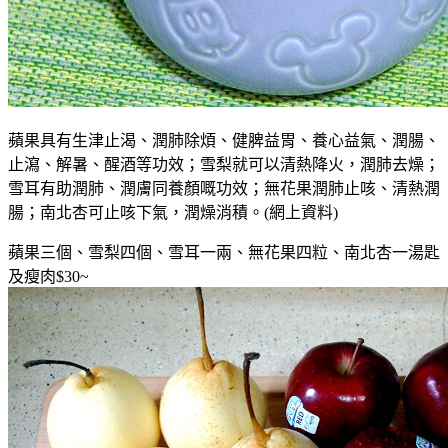
蘋果具有生津止渴、潤肺除煩、健脾益胃、養心益氣、潤腸、
止瀉、解暑、醒酒等功效；雪梨就可以清熱降火，潤肺去燥；
雪耳有助潤肺、潤膚同養顏嘅功效；無花果潤肺止咳、清熱潤
腸；南北杏可止咳下氣，潤燥消積。(網上資料)
蘋果三個、雪梨四個、雪耳一兩、無花果四粒、南北杏一湯匙
及瘦肉$30~