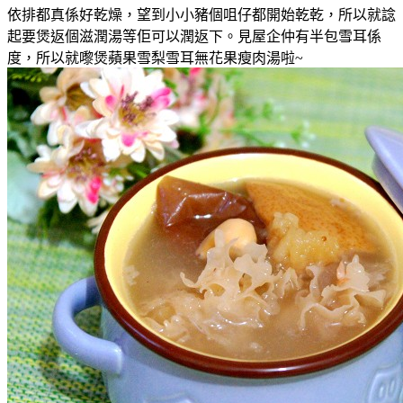
依排都真係好乾燥，望到小小豬個咀仔都開始乾乾
，所以就諗
起要煲返個
滋潤湯等佢可以
潤返下
。見屋企仲有半包雪耳係
度
，所以就嚟煲
蘋果雪梨雪耳無花果瘦肉湯啦~