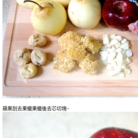
蘋果刮去果蠟果蠟後去芯切塊~