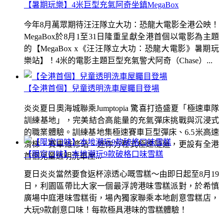
【暑期玩樂】4米巨型充氣阿奇坐鎮MegaBox
今年8月萬眾期待汪汪隊立大功：恐龍大電影全港公映！
MegaBox於8月1至31日隆重呈獻全港首個以電影為主題
的【MegaBox x《汪汪隊立大功：恐龍大電影》暑期玩
樂站】！4米的電影主題巨型充氣警犬阿奇（Chase）...
【全港首個】兒童透明洗車屋矚目登場
炎炎夏日奧海城聯乘Jumptopia 驚喜打造盛夏「極速車隊
訓練基地」，完美結合高能量的充氣彈床挑戰與沉浸式
的職業體驗。訓練基地集極速賽車巨型彈床、6.5米高速
滑梯、賽車維修站、迷你方程式極速隧道，更設有全港
【限定口味】本地潮玩9款破格口味雪糕
首個兒童透明洗車屋...
夏日炎炎當然要食返杯涼透心嘅雪糕～由即日起至8月19
日，利園區帶比大家一個最浮誇港味雪糕派對，於希慎
廣場中庭港味雪糕街，場內獨家聯乘本地創意雪糕店，
大玩9款創意口味！每款極具港味的雪糕體驗！