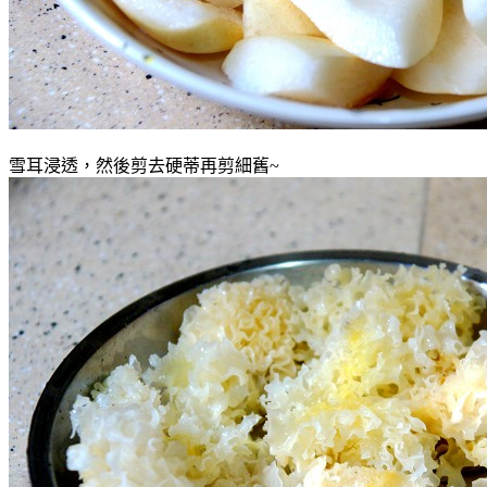
雪耳浸透，然後剪去硬蒂再剪細舊~