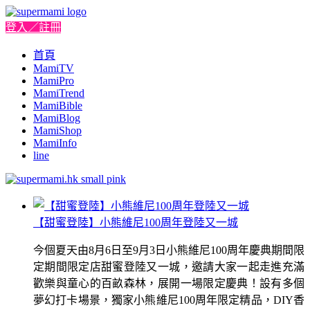
登入／註冊
首頁
MamiTV
MamiPro
MamiTrend
MamiBible
MamiBlog
MamiShop
MamiInfo
line
【甜蜜登陸】小熊維尼100周年登陸又一城
今個夏天由8月6日至9月3日小熊維尼100周年慶典期間限
定期間限定店甜蜜登陸又一城，邀請大家一起走進充滿
歡樂與童心的百畝森林，展開一場限定慶典！設有多個
夢幻打卡場景，獨家小熊維尼100周年限定精品，DIY香