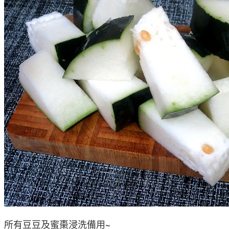
所有豆豆及蜜棗浸洗備用~