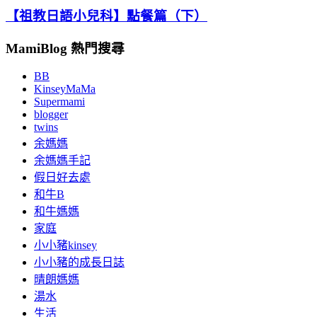
【祖教日語小兒科】點餐篇（下）
MamiBlog 熱門搜尋
BB
KinseyMaMa
Supermami
blogger
twins
余媽媽
余媽媽手記
假日好去處
和牛B
和牛媽媽
家庭
小小豬kinsey
小小豬的成長日誌
晴朗媽媽
湯水
生活