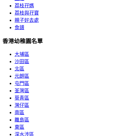
荔枝孖媽
荔枝與孖寶
親子好去處
食譜
香港幼稚園名單
大埔區
沙田區
北區
元朗區
屯門區
荃灣區
葵青區
灣仔區
南區
離島區
東區
深水涉區