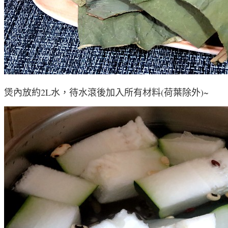
煲內放約2L水，待水滾後加入所有材料(荷葉除外)~