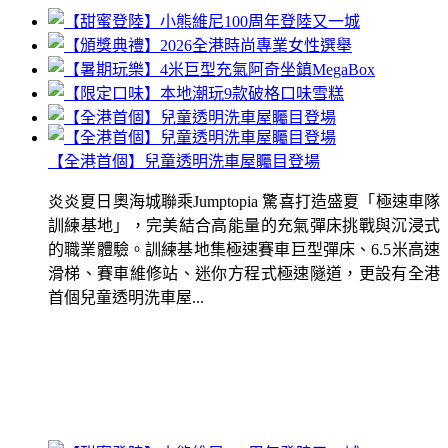
【全港首個】兒童透明洗車屋矚目登場
炎炎夏日奧海城聯乘Jumptopia 驚喜打造盛夏「極速車隊
訓練基地」，完美結合高能量的充氣彈床挑戰與沉浸式
的職業體驗。訓練基地集極速賽車巨型彈床、6.5米高速
滑梯、賽車維修站、迷你方程式極速隧道，更設有全港
首個兒童透明洗車屋...