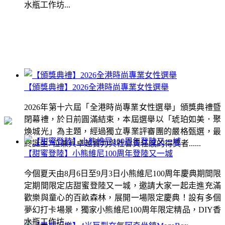
水瓶工作坊...
【頒獎典禮】2026全港時尚專業女性選舉
2026年第十六屆「全港時尚專業女性選舉」頒獎典禮暨
閉幕禮，於日前圓滿結束，本屆選舉以「琥珀如美．聚
煥城光」為主題，經過獨立專業評審團的嚴格甄選，最
終誕生7位兼具卓越實力與社會責任感的得獎者......
【甜蜜登陸】小熊維尼100周年登陸又一城
今個夏天由8月6日至9月3日小熊維尼100周年慶典期間限
定期間限定店甜蜜登陸又一城，邀請大家一起走進充滿
歡樂與童心的百畝森林，展開一場限定慶典！設有多個
夢幻打卡場景，獨家小熊維尼100周年限定精品，DIY香
水瓶工作坊...