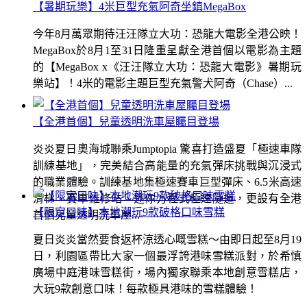
【暑期玩樂】4米巨型充氣阿奇坐鎮MegaBox
今年8月萬眾期待汪汪隊立大功：恐龍大電影全港公映！
MegaBox於8月1至31日隆重呈獻全港首個以電影為主題
的【MegaBox x《汪汪隊立大功：恐龍大電影》暑期玩
樂站】！4米的電影主題巨型充氣警犬阿奇（Chase）...
【全港首個】兒童透明洗車屋矚目登場
炎炎夏日奧海城聯乘Jumptopia 驚喜打造盛夏「極速車隊
訓練基地」，完美結合高能量的充氣彈床挑戰與沉浸式
的職業體驗。訓練基地集極速賽車巨型彈床、6.5米高速
滑梯、賽車維修站、迷你方程式極速隧道，更設有全港
【限定口味】本地潮玩9款破格口味雪糕
首個兒童透明洗車屋...
夏日炎炎當然要食返杯涼透心嘅雪糕～由即日起至8月19
日，利園區帶比大家一個最浮誇港味雪糕派對，於希慎
廣場中庭港味雪糕街，場內獨家聯乘本地創意雪糕店，
大玩9款創意口味！每款極具港味的雪糕體驗！