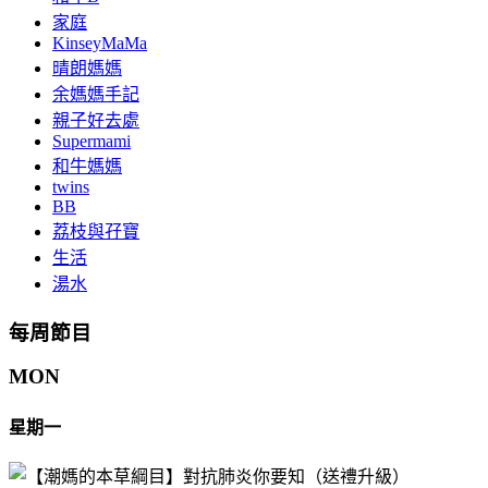
家庭
KinseyMaMa
晴朗媽媽
余媽媽手記
親子好去處
Supermami
和牛媽媽
twins
BB
荔枝與孖寶
生活
湯水
每周節目
MON
星期一