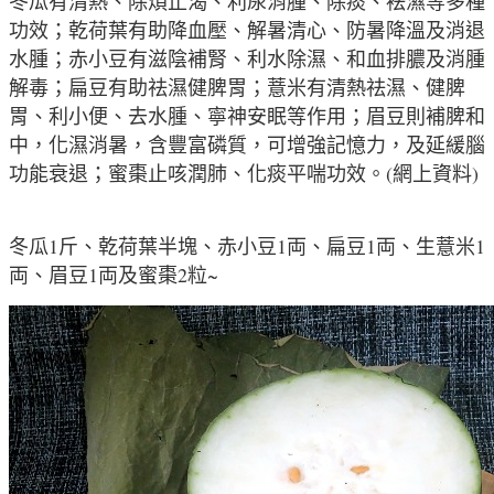
冬瓜有清熱、除煩止渴、利尿消腫、除痰、袪濕等多種
功效；
乾荷葉有助降血壓
、
解暑清心
、
防暑降溫及
消退
水腫
；
赤小豆有滋陰補腎、利水除濕、和血排膿及消腫
解毒
；
扁豆有助祛濕健脾胃
；
薏米有清熱祛濕、健脾
胃、利小便、去水腫、寧神安眠等作用
；
眉
豆則補脾和
中，化濕消暑，含豐富磷質，可增強記憶力，及延緩腦
功能衰退
；
蜜棗止咳潤肺、化痰平喘功效。(網上資料)
冬瓜1斤、乾荷葉半塊、赤小豆1両、扁豆1両、生薏米1
両、眉豆1両及蜜棗2粒~