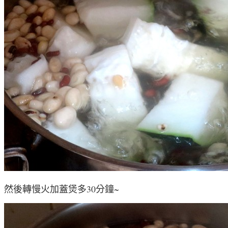
然後轉慢火加蓋煲多30分鐘~