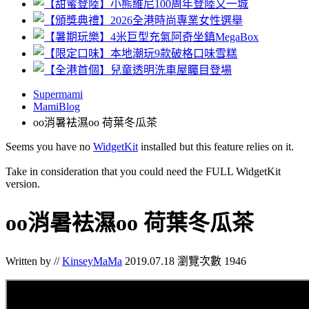
Supermami
MamiBlog
oo消暑袪濕oo 荷葉冬瓜茶
Seems you have no
WidgetKit
installed but this feature relies on it.
Take in consideration that you could need the FULL WidgetKit
version.
oo消暑袪濕oo 荷葉冬瓜茶
Written by //
KinseyMaMa
2019.07.18
瀏覽次數 1946