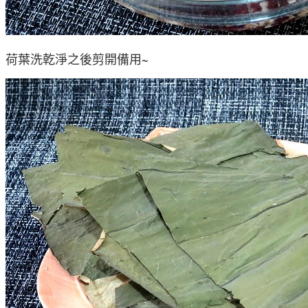
荷葉洗乾淨之後剪開備用~