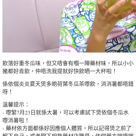
飲落好重冬瓜味，但又唔會有嗰一陣藥材味，所以小小
豬都好肯飲，仲唔洗我提就好快飲晒一大杯啦！
係依個炎炎夏天煲多啲
荷葉冬瓜茶嚟
飲，消消暑都唔錯
呀！
溫馨提示：
- 嚟緊7月23日就係大暑，可以考慮試下煲依個冬瓜水
嚟消暑啦！
- 藥材依方面都係好因應個人體質，所以記得煲之前了
解下自己，或者問下相熟藥材店職員，依個藥方啱唔啱