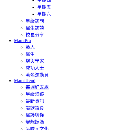
星期四
星期五
星期六
星級訪問
醫生訪談
校長分享
MamiPro
藝人
醫生
堪輿學家
成功人士
著名運動員
MamiTrend
每週好去處
星級追縱
最新資訊
識飲識食
醫護與你
靚靚媽媽
品味。文化