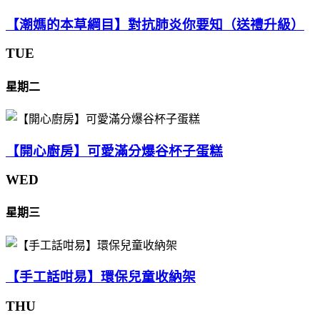
【潮媽的本草綱目】對抗肺炎你要知（送禮升級）
TUE
星期二
【開心廚房】可愛滿分爆谷杯子蛋糕
WED
星期三
【手工話咁易】環保兒童收納架
THU