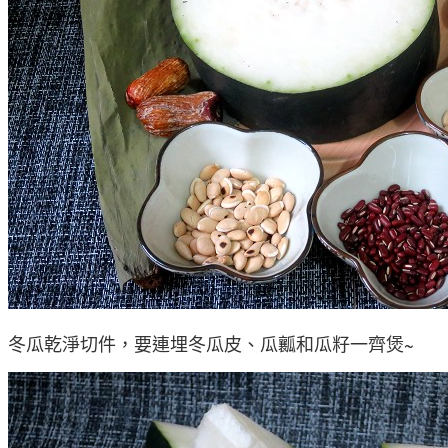
冬瓜乾淨切件，要連埋冬瓜皮、瓜瓤和瓜籽一齊煲~