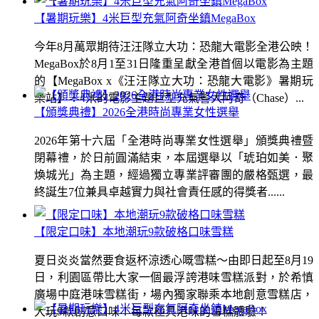
【暑期玩樂】4米巨型充氣阿奇坐鎮MegaBox
今年8月萬眾期待汪汪隊立大功：恐龍大電影全港公映！
MegaBox於8月1至31日隆重呈獻全港首個以電影為主題
的【MegaBox x《汪汪隊立大功：恐龍大電影》暑期玩
樂站】！4米的電影主題巨型充氣警犬阿奇（Chase）...
【頒獎典禮】2026全港時尚專業女性選舉
2026年第十六屆「全港時尚專業女性選舉」頒獎典禮暨
閉幕禮，於日前圓滿結束，本屆選舉以「琥珀如美．聚
煥城光」為主題，經過獨立專業評審團的嚴格甄選，最
終誕生7位兼具卓越實力與社會責任感的得獎者......
【限定口味】本地潮玩9款破格口味雪糕
夏日炎炎當然要食返杯涼透心嘅雪糕～由即日起至8月19
日，利園區帶比大家一個最浮誇港味雪糕派對，於希慎
廣場中庭港味雪糕街，場內獨家聯乘本地創意雪糕店，
大玩9款創意口味！每款極具港味的雪糕體驗！