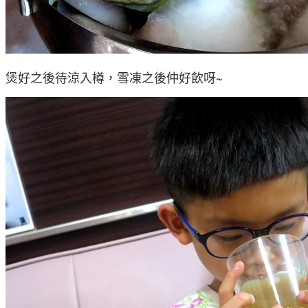
煲好之後待涼入樽，雪凍之後仲好飲呀~