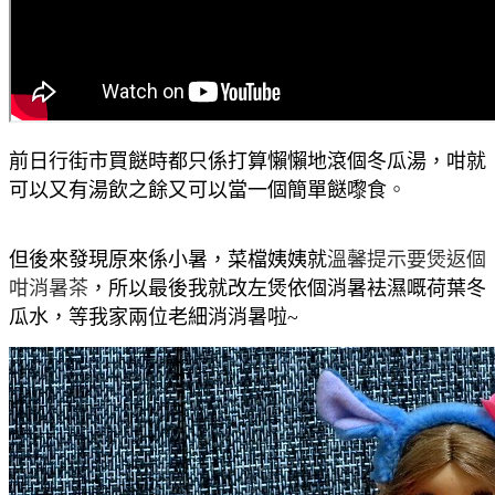
前日行街市買餸時都只係打算懶懶地滾個冬瓜湯
，咁就
。
可以又有湯飲之餘又可以當一個簡單
餸嚟食
溫馨提示要煲返個
但後來發現原來係小暑
，菜檔姨姨就
咁
消暑茶
，
所以最後我就改左煲依個消暑袪濕嘅荷葉冬
瓜水
，等我家兩位老細消消暑啦~