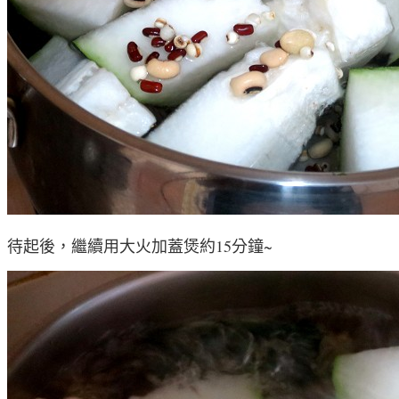
待起後，繼續用大火加蓋煲約15分鐘~