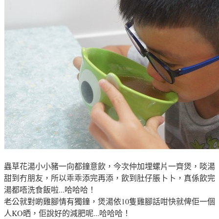
蟲草花湯小小豬一向都鐘意飲，今次仲加埋螺片一齊煲，啖湯
甜到冇朋友，所以乖乖添完再添，飲到肚仔脹卜卜，真係飲完
湯都唔洗食飯啦...哈哈哈！
老公就對啲雞腳情有獨鐘，煲湯依10隻雞腳話咁快就俾佢一個
人KO晒，佢說好的減肥呢...哈哈哈！