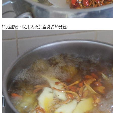
待滾起後，就用大火加蓋煲約30分鐘~