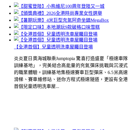
【全港首個】兒童透明洗車屋矚目登場
炎炎夏日奧海城聯乘Jumptopia 驚喜打造盛夏「極速車隊
訓練基地」，完美結合高能量的充氣彈床挑戰與沉浸式
的職業體驗。訓練基地集極速賽車巨型彈床、6.5米高速
滑梯、賽車維修站、迷你方程式極速隧道，更設有全港
首個兒童透明洗車屋...