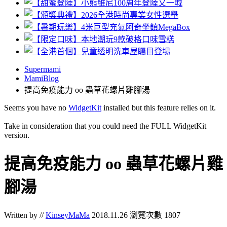
Supermami
MamiBlog
提高免疫能力 oo 蟲草花螺片雞腳湯
Seems you have no
WidgetKit
installed but this feature relies on it.
Take in consideration that you could need the FULL WidgetKit
version.
提高免疫能力 oo 蟲草花螺片雞
腳湯
Written by //
KinseyMaMa
2018.11.26
瀏覽次數 1807