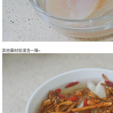
其他藥材就浸洗一陣~