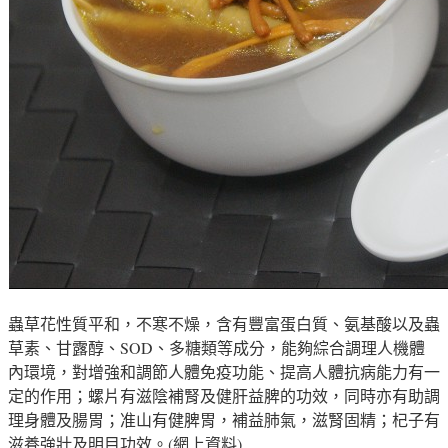
蟲草花性質平和，不寒不燥，含有豐富蛋白質、氨基酸以及蟲
草素、甘露醇、SOD、多糖類等成分，能夠綜合調理人機體
內環境，對增強和調節人體免疫功能、提高人體抗病能力有一
定的作用；
螺片有滋陰補腎及健肝益脾的功效
，同時亦
有助調
理身體及腸胃
；
准山有健脾胃，補益肺氣，滋腎固精；杞子有
滋養強壯及明目
功效。(網上資料)