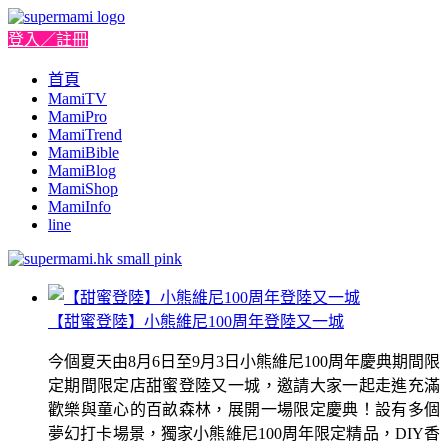
登入／註冊
首頁
MamiTV
MamiPro
MamiTrend
MamiBible
MamiBlog
MamiShop
MamiInfo
line
【甜蜜登陸】小熊維尼100周年登陸又一城
今個夏天由8月6日至9月3日小熊維尼100周年慶典期間限
定期間限定店甜蜜登陸又一城，邀請大家一起走進充滿
歡樂與童心的百畝森林，展開一場限定慶典！設有多個
夢幻打卡場景，獨家小熊維尼100周年限定精品，DIY香