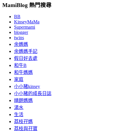
MamiBlog 熱門搜尋
BB
KinseyMaMa
Supermami
blogger
twins
余媽媽
余媽媽手記
假日好去處
和牛B
和牛媽媽
家庭
小小豬kinsey
小小豬的成長日誌
晴朗媽媽
湯水
生活
荔枝孖媽
荔枝與孖寶