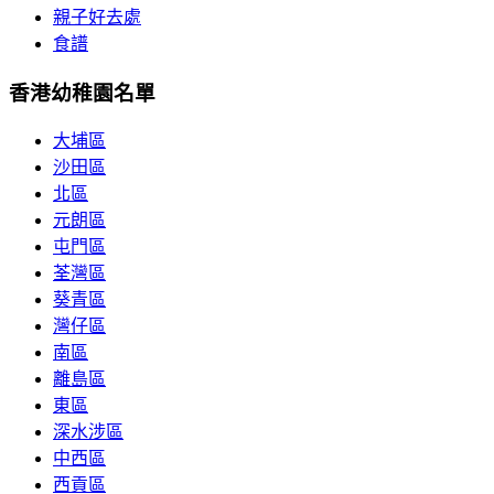
親子好去處
食譜
香港幼稚園名單
大埔區
沙田區
北區
元朗區
屯門區
荃灣區
葵青區
灣仔區
南區
離島區
東區
深水涉區
中西區
西貢區