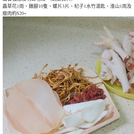
蟲草花1両、雞腳10隻、螺片3片、杞子1水竹湯匙、淮山1両及
瘦肉約$20~