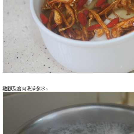
雞腳及
瘦肉
洗淨汆水~