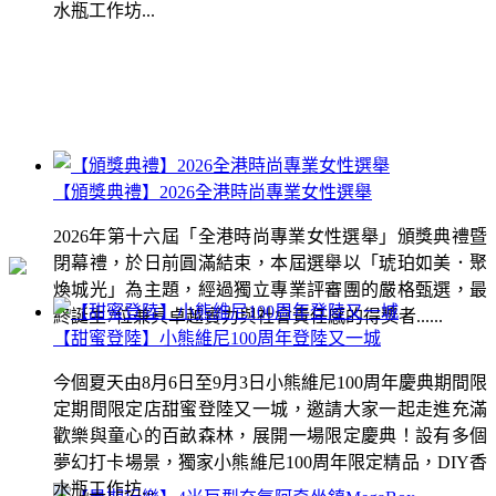
水瓶工作坊...
【頒獎典禮】2026全港時尚專業女性選舉
2026年第十六屆「全港時尚專業女性選舉」頒獎典禮暨
閉幕禮，於日前圓滿結束，本屆選舉以「琥珀如美．聚
煥城光」為主題，經過獨立專業評審團的嚴格甄選，最
終誕生7位兼具卓越實力與社會責任感的得獎者......
【甜蜜登陸】小熊維尼100周年登陸又一城
今個夏天由8月6日至9月3日小熊維尼100周年慶典期間限
定期間限定店甜蜜登陸又一城，邀請大家一起走進充滿
歡樂與童心的百畝森林，展開一場限定慶典！設有多個
夢幻打卡場景，獨家小熊維尼100周年限定精品，DIY香
水瓶工作坊...