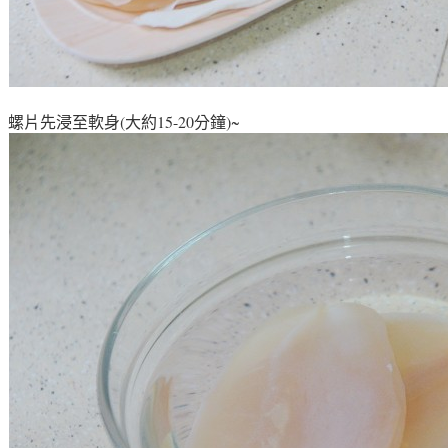
螺片先浸至軟身(大約15-20分鐘)~