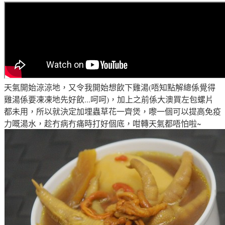
天氣開始涼涼地，又令我開始想飲下雞湯(唔知點解總係覺得
雞湯係要凍凍地先好飲...呵呵)
，加上之前係大澳買左包
螺片
都未用
，所以就決定
加埋
蟲草花一齊煲
，
嚟一個可以提高免疫
力嘅湯水，趁冇病冇痛時打好個底
，
咁轉天氣都唔怕啦~