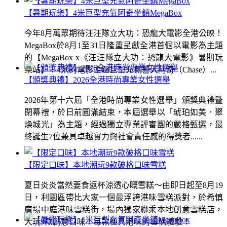
【暑期玩樂】4米巨型充氣阿奇坐鎮MegaBox
今年8月萬眾期待汪汪隊立大功：恐龍大電影全港公映！
MegaBox於8月1至31日隆重呈獻全港首個以電影為主題
的【MegaBox x《汪汪隊立大功：恐龍大電影》暑期玩
樂站】！4米的電影主題巨型充氣警犬阿奇（Chase）...
【頒獎典禮】2026全港時尚專業女性選舉
2026年第十六屆「全港時尚專業女性選舉」頒獎典禮暨
閉幕禮，於日前圓滿結束，本屆選舉以「琥珀如美．聚
煥城光」為主題，經過獨立專業評審團的嚴格甄選，最
終誕生7位兼具卓越實力與社會責任感的得獎者......
【限定口味】本地潮玩9款破格口味雪糕
夏日炎炎當然要食返杯涼透心嘅雪糕～由即日起至8月19
日，利園區帶比大家一個最浮誇港味雪糕派對，於希慎
廣場中庭港味雪糕街，場內獨家聯乘本地創意雪糕店，
大玩9款創意口味！每款極具港味的雪糕體驗！