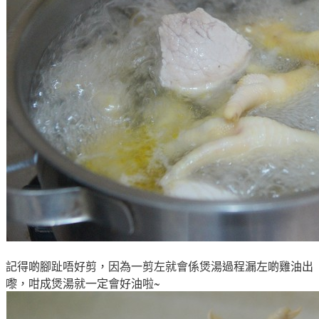
記得啲腳趾唔好剪，因為一剪左就會係煲湯過程漏左啲雞油出
嚟，咁成煲湯就一定會好油啦~