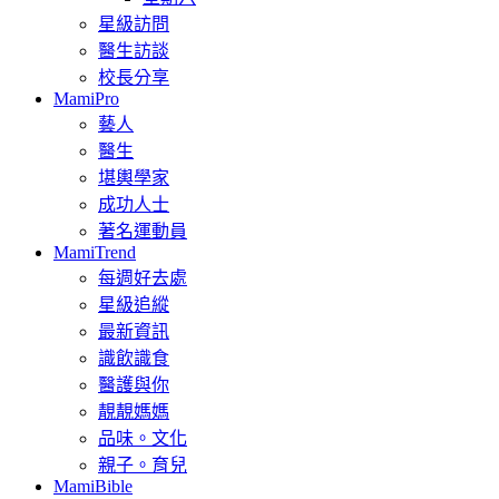
星級訪問
醫生訪談
校長分享
MamiPro
藝人
醫生
堪輿學家
成功人士
著名運動員
MamiTrend
每週好去處
星級追縱
最新資訊
識飲識食
醫護與你
靚靚媽媽
品味。文化
親子。育兒
MamiBible