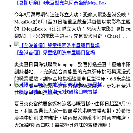
【暑期玩樂】4米巨型充氣阿奇坐鎮MegaBox
今年8月萬眾期待汪汪隊立大功：恐龍大電影全港公映！
MegaBox於8月1至31日隆重呈獻全港首個以電影為主題
的【MegaBox x《汪汪隊立大功：恐龍大電影》暑期玩
樂站】！4米的電影主題巨型充氣警犬阿奇（Chase）...
【全港首個】兒童透明洗車屋矚目登場
炎炎夏日奧海城聯乘Jumptopia 驚喜打造盛夏「極速車隊
訓練基地」，完美結合高能量的充氣彈床挑戰與沉浸式
的職業體驗。訓練基地集極速賽車巨型彈床、6.5米高速
滑梯、賽車維修站、迷你方程式極速隧道，更設有全港
【限定口味】本地潮玩9款破格口味雪糕
首個兒童透明洗車屋...
夏日炎炎當然要食返杯涼透心嘅雪糕～由即日起至8月19
日，利園區帶比大家一個最浮誇港味雪糕派對，於希慎
廣場中庭港味雪糕街，場內獨家聯乘本地創意雪糕店，
大玩9款創意口味！每款極具港味的雪糕體驗！