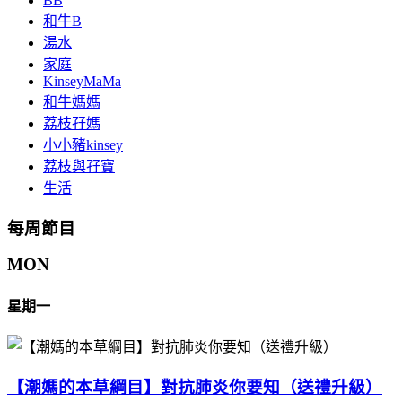
BB
和牛B
湯水
家庭
KinseyMaMa
和牛媽媽
荔枝孖媽
小小豬kinsey
荔枝與孖寶
生活
每周節目
MON
星期一
【潮媽的本草綱目】對抗肺炎你要知（送禮升級）