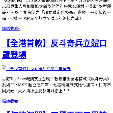
《Cyber Formula SIN》最終章的最後一集，分成兩大主角陣型
以風見隼人與加賀城太郎及他們的座駕為題材，帶來4款型爆
設計，以世界首創之「超立體定位技術」實現，來到最後一
彈，最後一次經歷至熱血至激闘的終極之戰！
繼續觀看+
【全港首款】反斗奇兵立體口
罩登場
喜歡Toy Story嘅朋友注意喇！救世推出全港首款《反斗奇兵》
系列3DMASK 超立體口罩，七種精選款式比你選擇，仲有不
同尺碼，大人與小朋友都可以換上！！
繼續觀看+