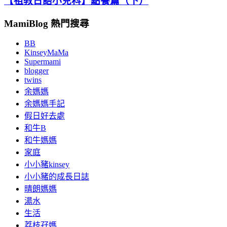
【祖教日語小兒科】點餐篇（下）
MamiBlog 熱門搜尋
BB
KinseyMaMa
Supermami
blogger
twins
余媽媽
余媽媽手記
假日好去處
和牛B
和牛媽媽
家庭
小小豬kinsey
小小豬的成長日誌
晴朗媽媽
湯水
生活
荔枝孖媽