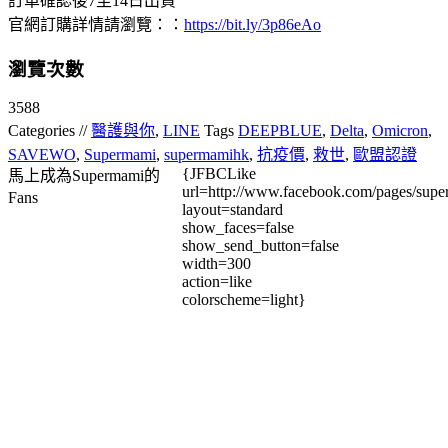
訂單確認後7至14日出貨
官網訂購詳情請瀏覽：：
https://bit.ly/3p86eAo
瀏覽次數
3588
Categories //
醫護與你
,
LINE
Tags
DEEPBLUE
,
Delta
,
Omicron
,
SAVEWO
,
Supermami
,
supermamihk
,
抗疫價
,
救世
,
歐盟認證
{JFBCLike
馬上成為Supermami的
url=http://www.facebook.com/pages/su
Fans
layout=standard
show_faces=false
show_send_button=false
width=300
action=like
colorscheme=light}