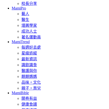
校長分享
MamiPro
藝人
醫生
堪輿學家
成功人士
著名運動員
MamiTrend
每週好去處
星級追縱
最新資訊
識飲識食
醫護與你
靚靚媽媽
品味。文化
親子。育兒
MamiBible
開卷有益
健康食譜