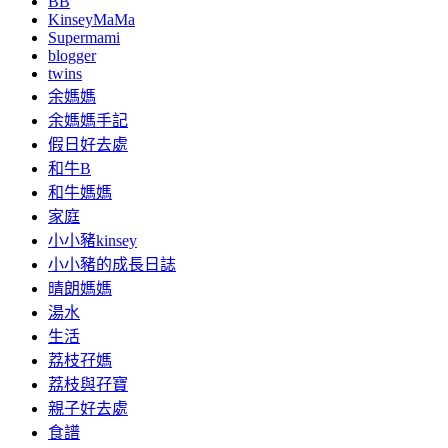
BB
KinseyMaMa
Supermami
blogger
twins
余媽媽
余媽媽手記
假日好去處
和牛B
和牛媽媽
家庭
小小豬kinsey
小小豬的成長日誌
晴朗媽媽
湯水
生活
荔枝孖媽
荔枝與孖寶
親子好去處
食譜