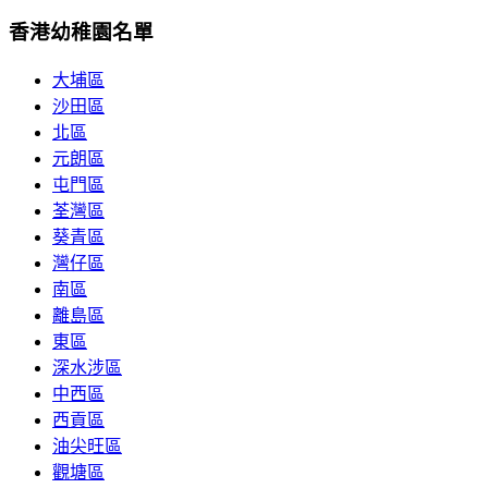
香港幼稚園名單
大埔區
沙田區
北區
元朗區
屯門區
荃灣區
葵青區
灣仔區
南區
離島區
東區
深水涉區
中西區
西貢區
油尖旺區
觀塘區