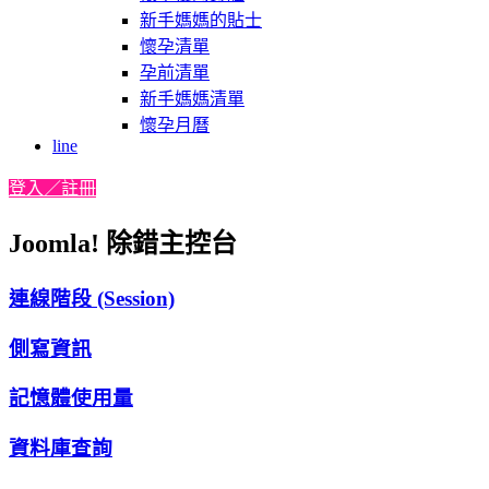
新手媽媽的貼士
懷孕清單
孕前清單
新手媽媽清單
懷孕月曆
line
登入／註冊
Joomla! 除錯主控台
連線階段 (Session)
側寫資訊
記憶體使用量
資料庫查詢