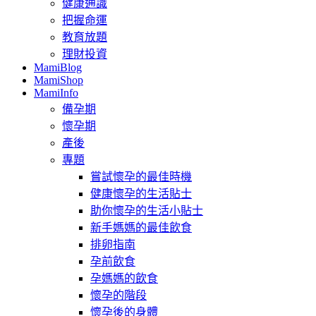
健康通識
把握命運
教育放題
理財投資
MamiBlog
MamiShop
MamiInfo
備孕期
懷孕期
產後
專題
嘗試懷孕的最佳時機
健康懷孕的生活貼士
助你懷孕的生活小貼士
新手媽媽的最佳飲食
排卵指南
孕前飲食
孕媽媽的飲食
懷孕的階段
懷孕後的身體