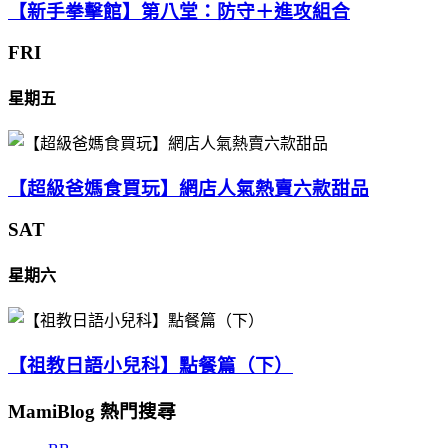
【新手拳擊館】第八堂：防守＋進攻組合
FRI
星期五
【超級爸媽食買玩】網店人氣熱賣六款甜品
SAT
星期六
【祖教日語小兒科】點餐篇（下）
MamiBlog 熱門搜尋