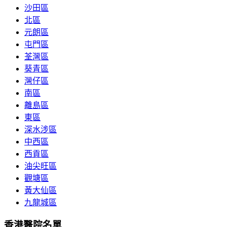
沙田區
北區
元朗區
屯門區
荃灣區
葵青區
灣仔區
南區
離島區
東區
深水涉區
中西區
西貢區
油尖旺區
觀塘區
黃大仙區
九龍城區
香港醫院名單