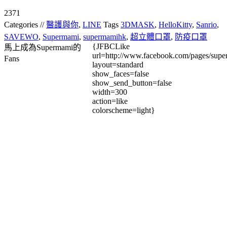
2371
Categories //
醫護與你
,
LINE
Tags
3DMASK
,
HelloKitty
,
Sanrio
,
SAVEWO
,
Supermami
,
supermamihk
,
超立體口罩
,
防疫口罩
{JFBCLike
馬上成為Supermami的
url=http://www.facebook.com/pages/su
Fans
layout=standard
show_faces=false
show_send_button=false
width=300
action=like
colorscheme=light}