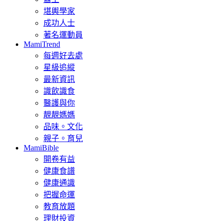
堪輿學家
成功人士
著名運動員
MamiTrend
每週好去處
星級追縱
最新資訊
識飲識食
醫護與你
靚靚媽媽
品味。文化
親子。育兒
MamiBible
開卷有益
健康食譜
健康通識
把握命運
教育放題
理財投資