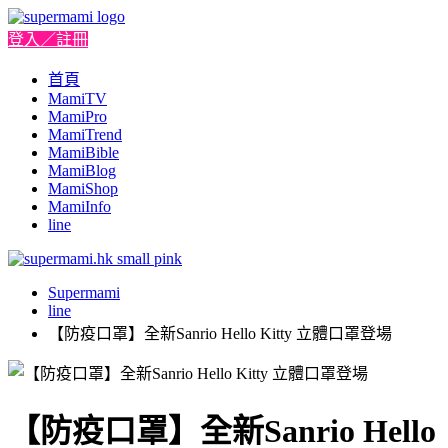
登入／註冊
首頁
MamiTV
MamiPro
MamiTrend
MamiBible
MamiBlog
MamiShop
MamiInfo
line
Supermami
line
【防疫口罩】全新Sanrio Hello Kitty 立體口罩登場
【防疫口罩】全新Sanrio Hello