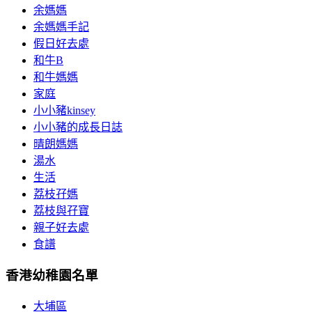
余媽媽
余媽媽手記
假日好去處
和牛B
和牛媽媽
家庭
小小豬kinsey
小小豬的成長日誌
晴朗媽媽
湯水
生活
荔枝孖媽
荔枝與孖寶
親子好去處
食譜
香港幼稚園名單
大埔區