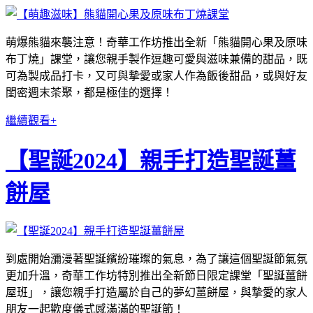
萌爆熊貓來襲注意！奇華工作坊推出全新「熊貓開心果及原味
布丁燒」課堂，讓您親手製作逗趣可愛與滋味兼備的甜品，既
可為製成品打卡，又可與摯愛或家人作為飯後甜品，或與好友
閨密週末茶聚，都是極佳的選擇！
繼續觀看+
【聖誕2024】親手打造聖誕薑
餅屋
到處開始瀰漫著聖誕繽紛璀璨的氣息，為了讓這個聖誕節氣氛
更加升溫，奇華工作坊特別推出全新節日限定課堂「聖誕薑餅
屋班」，讓您親手打造屬於自己的夢幻薑餅屋，與摯愛的家人
朋友一起歡度儀式感滿滿的聖誕節！