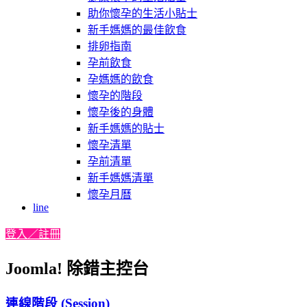
助你懷孕的生活小貼士
新手媽媽的最佳飲食
排卵指南
孕前飲食
孕媽媽的飲食
懷孕的階段
懷孕後的身體
新手媽媽的貼士
懷孕清單
孕前清單
新手媽媽清單
懷孕月曆
line
登入／註冊
Joomla! 除錯主控台
連線階段 (Session)