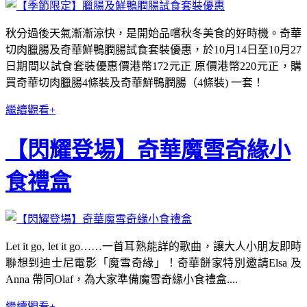
秋分過後天氣漸漸涼快，是開始品嚐秋冬美食的好時機。奇華
切肉臘腸及奇華鮮鴨膶腸試食套裝優惠，於10月14日至10月27
日期間以試食套裝優惠價港幣172元正 原價港幣220元正，購
買奇華切肉臘腸4條裝及奇華鮮鴨膶腸（4條裝) 一套！
繼續觀看+
【閃耀登場】奇華魔雪奇緣小
食禮盒
Let it go, let it go……一首耳熟能詳的歌曲，讓大人小朋友即時
聯想到迪士尼電影「魔雪奇緣」！奇華餅家特別邀請Elsa 及
Anna 帶同Olaf，為大家準備魔雪奇緣小食禮盒....
繼續觀看+