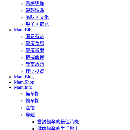
醫護與你
靚靚媽媽
品味。文化
親子。育兒
MamiBible
開卷有益
健康食譜
健康通識
把握命運
教育放題
理財投資
MamiBlog
MamiShop
MamiInfo
備孕期
懷孕期
產後
專題
嘗試懷孕的最佳時機
健康懷孕的生活貼士