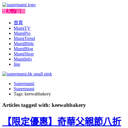
登入／註冊
首頁
MamiTV
MamiPro
MamiTrend
MamiBible
MamiBlog
MamiShop
MamiInfo
line
Supermami
Supermami
Tags: keewahbakery
Articles tagged with: keewahbakery
【限定優惠】奇華父親節八折