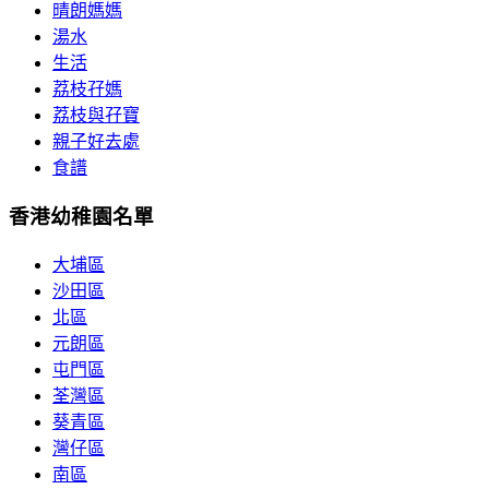
晴朗媽媽
湯水
生活
荔枝孖媽
荔枝與孖寶
親子好去處
食譜
香港幼稚園名單
大埔區
沙田區
北區
元朗區
屯門區
荃灣區
葵青區
灣仔區
南區