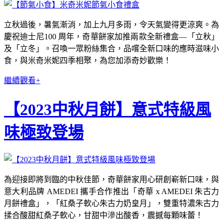
立秋過後，暑氣漸消，加上九月多雨，令天氣變得更涼爽。為
慶祝迪士尼100 周年，奇華餅家加推兩款全新禮盒—「立秋」
及「立冬」。召喚一眾粉絲集合，品嚐全新口味的應時滋味小
食，與米奇米妮四季相聚，為您加添奇妙歡樂！
繼續觀看+
【2023中秋月餅】意式特級風
味極致登場
為迎接即將到臨的中秋佳節，奇華餅家用心研創嶄新口味，與
意大利品牌 AMEDEI 攜手合作推出「奇華 x AMEDEI 朱古力
月餅禮盒」，「紅桑子軟心朱古力奶皇月」，雙重特濃朱古力
揉合酸甜紅桑子軟心，甘甜中滲出酸香，震撼每顆味蕾！