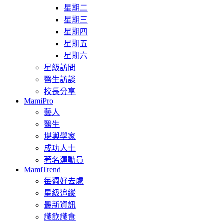
星期二
星期三
星期四
星期五
星期六
星級訪問
醫生訪談
校長分享
MamiPro
藝人
醫生
堪輿學家
成功人士
著名運動員
MamiTrend
每週好去處
星級追縱
最新資訊
識飲識食