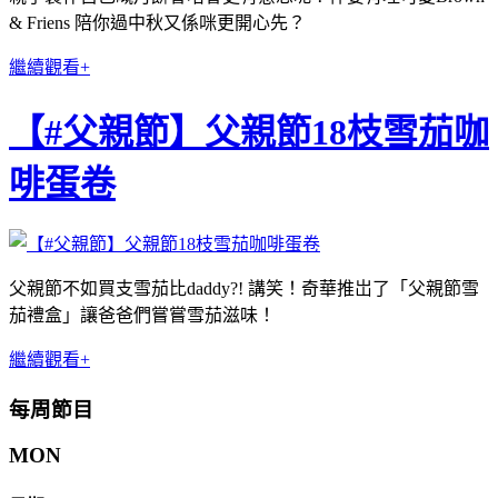
& Friens 陪你過中秋又係咪更開心先？
繼續觀看+
【#父親節】父親節18枝雪茄咖
啡蛋卷
父親節不如買支雪茄比daddy?! 講笑！奇華推岀了「父親節雪
茄禮盒」讓爸爸們嘗嘗雪茄滋味！
繼續觀看+
每周節目
MON