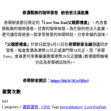
香濃鬆脆的咖啡蛋卷
給爸爸注滿能量
奇華餅家節日限定的
「
Love You Dad
父親節禮盒」
，內含香
醇鬆脆的咖啡蛋卷，甘香的咖啡味道，為忙碌的他注入能量，
更可讓您與爸爸一起享受愜意的休閒時刻，分享幸福的滋味。
「父親節禮盒」
於即日起至6月15日在
奇華餅家全線分店
同步
發售，每盒售價為港幣32元正或澳門幣34元正，而「奇華
Fans」會員更可享專屬優惠價港幣28元正選購 (香港國際機場
分店及奇華網店除外)。
奇華餅家網店：
https://bit.ly/3GyOHwl
瀏覽次數
643
Categories //
識飲識食
,
LINE
Tags
keewahbakery
,
LoveYouDad