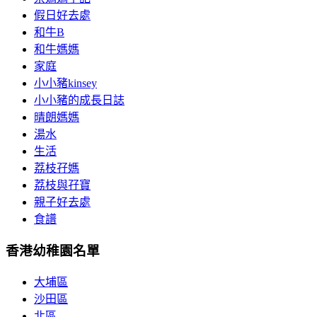
假日好去處
和牛B
和牛媽媽
家庭
小小豬kinsey
小小豬的成長日誌
晴朗媽媽
湯水
生活
荔枝孖媽
荔枝與孖寶
親子好去處
食譜
香港幼稚園名單
大埔區
沙田區
北區