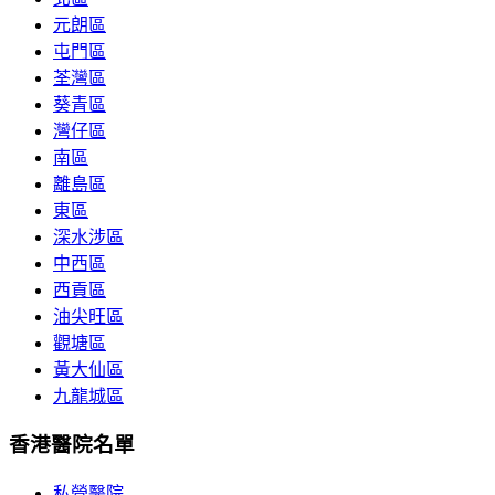
元朗區
屯門區
荃灣區
葵青區
灣仔區
南區
離島區
東區
深水涉區
中西區
西貢區
油尖旺區
觀塘區
黃大仙區
九龍城區
香港醫院名單
私營醫院