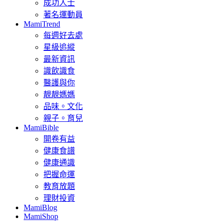
成功人士
著名運動員
MamiTrend
每週好去處
星級追縱
最新資訊
識飲識食
醫護與你
靚靚媽媽
品味。文化
親子。育兒
MamiBible
開卷有益
健康食譜
健康通識
把握命運
教育放題
理財投資
MamiBlog
MamiShop