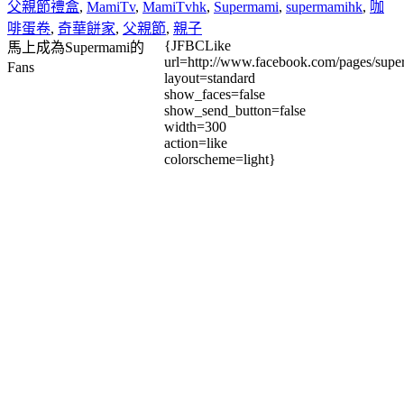
父親節禮盒
,
MamiTv
,
MamiTvhk
,
Supermami
,
supermamihk
,
咖
啡蛋卷
,
奇華餅家
,
父親節
,
親子
{JFBCLike
馬上成為Supermami的
url=http://www.facebook.com/pages/su
Fans
layout=standard
show_faces=false
show_send_button=false
width=300
action=like
colorscheme=light}