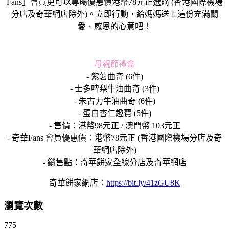
Fans」會員更可以專屬優惠價港幣78元正選購 (香港國際機場
分店及奇華網店除外)。立即行動，給媽媽送上這份充滿關
愛、感恩的心意吧！
母親節禮盒
- 紫薯曲奇 (6件)
- 士多啤梨牛油曲奇 (3件)
- 朱古力牛油曲奇 (6件)
- 蛋白杏仁趣寶 (5件)
- 售價：港幣98元正 / 澳門幣 103元正
- 奇華Fans 會員優惠價：港幣78元正 (香港國際機場分店及奇
華網店除外)
- 銷售點：奇華餅家全線分店及奇華網店
奇華餅家網店：
https://bit.ly/41zGU8K
瀏覽次數
775