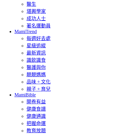
醫生
堪輿學家
成功人士
著名運動員
MamiTrend
每週好去處
星級追縱
最新資訊
識飲識食
醫護與你
靚靚媽媽
品味。文化
親子。育兒
MamiBible
開卷有益
健康食譜
健康通識
把握命運
教育放題