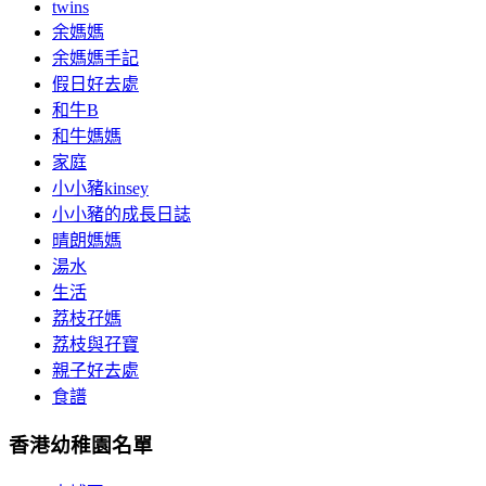
twins
余媽媽
余媽媽手記
假日好去處
和牛B
和牛媽媽
家庭
小小豬kinsey
小小豬的成長日誌
晴朗媽媽
湯水
生活
荔枝孖媽
荔枝與孖寶
親子好去處
食譜
香港幼稚園名單