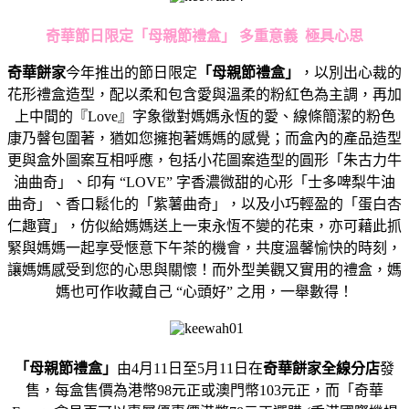
奇華節日限定「母親節禮盒」
多重意義
極具心思
奇華餅家
今年推出的節日限定
「母親節禮盒」
，以別出心裁的
花形禮盒造型，配以柔和包含愛與溫柔的粉紅色為主調，再加
上中間的『Love』字象徵對媽媽永恆的愛、線條簡潔的粉色
康乃韾包圍著，猶如您擁抱著媽媽的感覺；而盒內的產品造型
更與盒外圖案互相呼應，包括小花圖案造型的圓形「朱古力牛
油曲奇」、印有 “LOVE” 字香濃微甜的心形「士多啤梨牛油
曲奇」、香口鬆化的「紫薯曲奇」，以及小巧輕盈的「蛋白杏
仁趣寶」，仿似給媽媽送上一束永恆不變的花束，亦可藉此抓
緊與媽媽一起享受愜意下午茶的機會，共度溫馨愉快的時刻，
讓媽媽感受到您的心思與關懷！而外型美觀又實用的禮盒，媽
媽也可作收藏自己 “心頭好” 之用，一舉數得！
「母親節禮盒」
由4月11日至5月11日在
奇華餅家全線分店
發
售，每盒售價為港幣98元正或澳門幣103元正，而「奇華