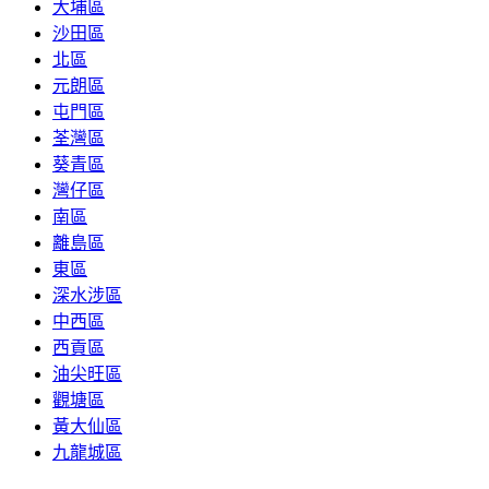
大埔區
沙田區
北區
元朗區
屯門區
荃灣區
葵青區
灣仔區
南區
離島區
東區
深水涉區
中西區
西貢區
油尖旺區
觀塘區
黃大仙區
九龍城區