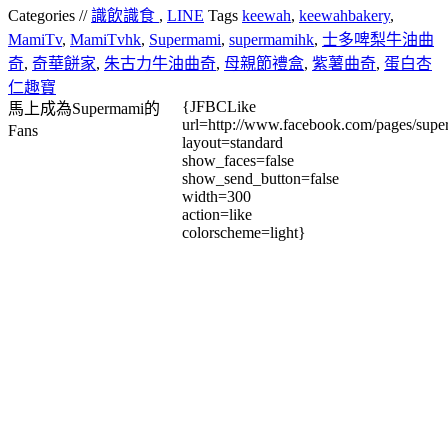
Categories //
識飲識食
,
LINE
Tags
keewah
,
keewahbakery
,
MamiTv
,
MamiTvhk
,
Supermami
,
supermamihk
,
士多啤梨牛油曲
奇
,
奇華餅家
,
朱古力牛油曲奇
,
母親節禮盒
,
紫薯曲奇
,
蛋白杏
仁趣寶
{JFBCLike
馬上成為Supermami的
url=http://www.facebook.com/pages/su
Fans
layout=standard
show_faces=false
show_send_button=false
width=300
action=like
colorscheme=light}