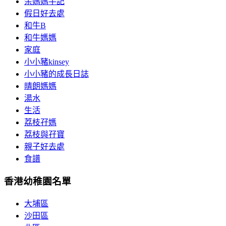
余媽媽手記
假日好去處
和牛B
和牛媽媽
家庭
小小豬kinsey
小小豬的成長日誌
晴朗媽媽
湯水
生活
荔枝孖媽
荔枝與孖寶
親子好去處
食譜
香港幼稚園名單
大埔區
沙田區