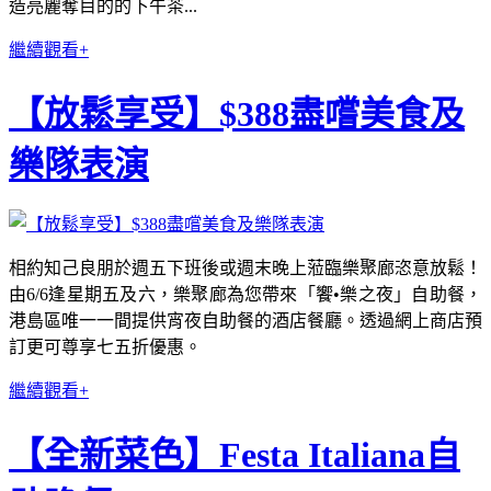
造亮麗奪目的的下午茶...
繼續觀看+
【放鬆享受】$388盡嚐美食及
樂隊表演
相約知己良朋於週五下班後或週末晚上蒞臨樂聚廊恣意放鬆！
由6/6逢星期五及六，樂聚廊為您帶來「饗•樂之夜」自助餐，
港島區唯一一間提供宵夜自助餐的酒店餐廳。透過網上商店預
訂更可尊享七五折優惠。
繼續觀看+
【全新菜色】Festa Italiana自