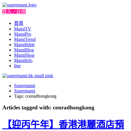
登入／註冊
首頁
MamiTV
MamiPro
MamiTrend
MamiBible
MamiBlog
MamiShop
MamiInfo
line
Supermami
Supermami
Tags: conradhongkong
Articles tagged with: conradhongkong
【迎丙午年】香港港麗酒店預