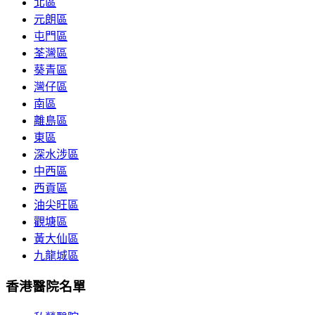
北區
元朗區
屯門區
荃灣區
葵青區
灣仔區
南區
離島區
東區
深水涉區
中西區
西貢區
油尖旺區
觀塘區
黃大仙區
九龍城區
香港醫院名單