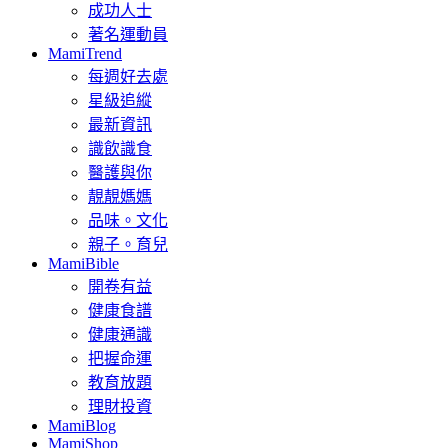
成功人士
著名運動員
MamiTrend
每週好去處
星級追縱
最新資訊
識飲識食
醫護與你
靚靚媽媽
品味。文化
親子。育兒
MamiBible
開卷有益
健康食譜
健康通識
把握命運
教育放題
理財投資
MamiBlog
MamiShop