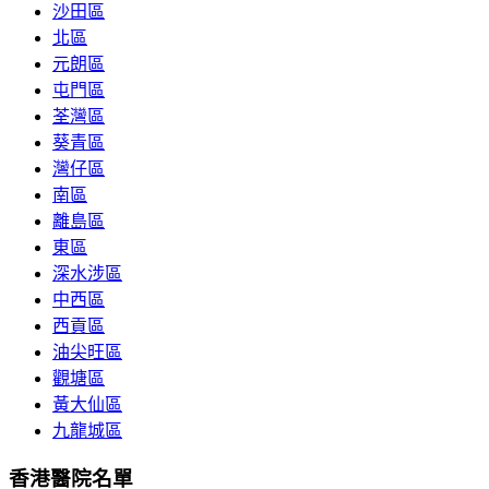
沙田區
北區
元朗區
屯門區
荃灣區
葵青區
灣仔區
南區
離島區
東區
深水涉區
中西區
西貢區
油尖旺區
觀塘區
黃大仙區
九龍城區
香港醫院名單