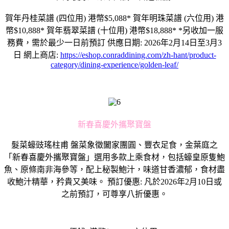
賀年丹桂菜譜 (四位用) 港幣$5,088* 賀年明珠菜譜 (六位用) 港
幣$10,888* 賀年翡翠菜譜 (十位用) 港幣$18,888* *另收加一服
務費，需於最少一日前預訂 供應日期: 2026年2月14日至3月3
日 網上商店:
https://eshop.conraddining.com/zh-hant/product-
category/dining-experience/golden-leaf/
新春喜慶外攜聚寶盤
髮菜蠔豉瑤柱甫 盤菜象徵闔家團圓、豐衣足食，金葉庭之
「新春喜慶外攜聚寶盤」選用多款上乘食材，包括蠔皇原隻鮑
魚、原條南非海參等，配上秘製鮑汁，味道甘香濃郁，食材盡
收鮑汁精華，矜貴又美味。 預訂優惠: 凡於2026年2月10日或
之前預訂，可尊享八折優惠。