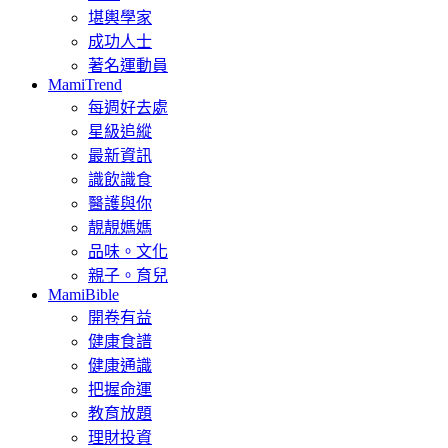
堪輿學家
成功人士
著名運動員
MamiTrend
每週好去處
星級追縱
最新資訊
識飲識食
醫護與你
靚靚媽媽
品味。文化
親子。育兒
MamiBible
開卷有益
健康食譜
健康通識
把握命運
教育放題
理財投資