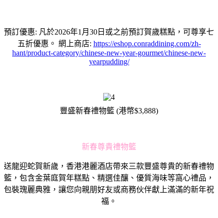
預訂優惠: 凡於2026年1月30日或之前預訂賀歲糕點，可尊享七
五折優惠。 網上商店:
https://eshop.conraddining.com/zh-
hant/product-category/chinese-new-year-gourmet/chinese-new-
yearpudding/
豐盛新春禮物籃 (港幣$3,888)
新春尊貴禮物籃
送龍迎蛇賀新歲，香港港麗酒店帶來三款豐盛尊貴的新春禮物
籃，包含金葉庭賀年糕點、精選佳釀、優質海味等窩心禮品，
包裝瑰麗典雅，讓您向親朋好友或商務伙伴獻上滿滿的新年祝
福。