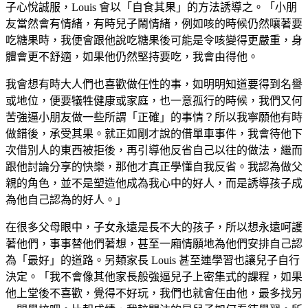
子心悅誠服，Louis 會以「自食其果」的方法誘導之。「小朋
友當然會有情緒，有時兒子鬧情緒，例如咳的時候仍然嚷著要
吃糖果時，我便會跟他說吃糖果後可能是令咳變得更嚴重，身
體會更不舒適，如果他仍然堅持要吃，我會由得他。
我會想有時大人們也喜歡做任性的事，如明明知道要得到名譽
或地位，便要犠牲健康或家庭，也一意孤行的時候，我們又何
苦強逼小朋友做一些所謂「正確」的事情？所以我寧願他有時
做錯後，承受其果。就正如剛才說的借單車事件，我會待他下
次借別人的東西被拒後，再引導他反省自己以往的做法，繼而
跟他討論分享的快樂，那他才真正學懂自我反省。我認為做父
親的角色，並不是塑造他成為我心中的好人，而是誘導孩子成
為他自己認為的好人。」
在很多父母眼中，子女永遠是長不大的孩子，所以想永遠呵護
著他們，事事替他們著想，甚至一廂情願地為他們安排自己認
為「最好」的道路。另類家長 Louis 甚至連學習也讓兒子自行
決定。「我不會像其他家長般強逼兒子上密集式的課程，如果
他上堂後不喜歡，覺得不好玩，我們也就會任由他，最多找另