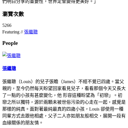
們明白分享的重要性，世界定會變得更美好。」
瀏覽次數
5266
Featuring //
張繼聰
People
張繼聰
張繼聰（Louis）的兒子張瞻（James）不經不覺已四歲。當父
親的，至今仍然每天盼望回家看見兒子，看看那個今天又長大
了一點的小孩有甚麼變化，他 形容這種盼望為「初戀」。初
戀之所以獨特，源於兩顆未被世俗污染的心走在一起，感覺是
那樣的純真。面對著最純最真的四歲小孩，Louis 卻使用一種
同輩方式去跟他相處，父子二人亦如朋友般相交，展開一段有
血緣關係的朋友情。