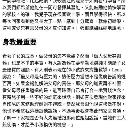
一間學校吧。比起成績，我較關注的是兒子如何看待學習。所
以我們都希望他能在一間可發揮其潛能，又能鼓勵他愉快學習
的學校。的確，我兒子現在很喜歡上學，而且學得很快，所以
每次回家看到他又長大了一點，感到十分驚喜，就像初戀般，
這種感受只有當父母的才真切知道。」張繼聰甜絲絲地說著。
身教最重要
看著子女的成長，做父母的怎不覺甜？然而「做人父母甚艱
難」也是不爭的事實，有人認為難在要辛勤地賺錢才能給子女
最優質的照顧、有人則表示現在的小孩愈來愈難教導，Louis
認為：「最父母是有壓力的，這份壓力當然不是像廣告說的幾
百萬。如果金錢能解決父母的責任，那父母的職責再不神聖。
當父母最任重道遠的是，能否確保自己言行合一地實踐信念。
有時兒子用一些不好的語氣來說話，例如有次發現他對家裡來
自印尼的家務助理姐姐不禮貌，當然我會跟他說這樣做不對，
他也不希望我這樣跟他說話。不過事後我會為此開家庭會議，
了解一下家裡是否有人先無禮跟那兩位姐姐說話，當她們工人
般使喚，才給予小孩模仿的機會。」