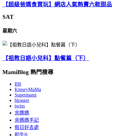
【超級爸媽食買玩】網店人氣熱賣六款甜品
SAT
星期六
【祖教日語小兒科】點餐篇（下）
MamiBlog 熱門搜尋
BB
KinseyMaMa
Supermami
blogger
twins
余媽媽
余媽媽手記
假日好去處
和牛B