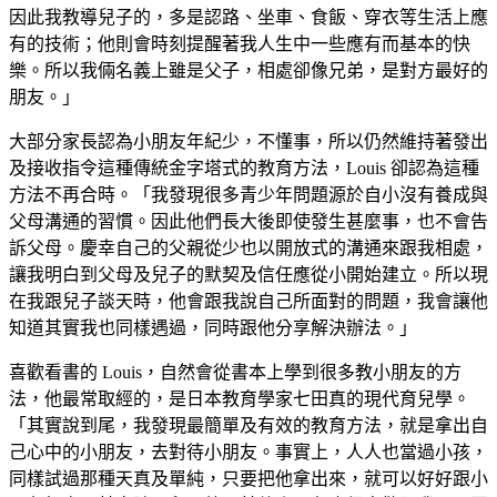
因此我教導兒子的，多是認路、坐車、食飯、穿衣等生活上應
有的技術；他則會時刻提醒著我人生中一些應有而基本的快
樂。所以我倆名義上雖是父子，相處卻像兄弟，是對方最好的
朋友。」
大部分家長認為小朋友年紀少，不懂事，所以仍然維持著發出
及接收指令這種傳統金字塔式的教育方法，Louis 卻認為這種
方法不再合時。「我發現很多青少年問題源於自小沒有養成與
父母溝通的習慣。因此他們長大後即使發生甚麼事，也不會告
訴父母。慶幸自己的父親從少也以開放式的溝通來跟我相處，
讓我明白到父母及兒子的默契及信任應從小開始建立。所以現
在我跟兒子談天時，他會跟我說自己所面對的問題，我會讓他
知道其實我也同樣遇過，同時跟他分享解決辦法。」
喜歡看書的 Louis，自然會從書本上學到很多教小朋友的方
法，他最常取經的，是日本教育學家七田真的現代育兒學。
「其實說到尾，我發現最簡單及有效的教育方法，就是拿出自
己心中的小朋友，去對待小朋友。事實上，人人也當過小孩，
同樣試過那種天真及單純，只要把他拿出來，就可以好好跟小