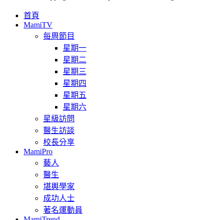
首頁
MamiTV
每周節目
星期一
星期二
星期三
星期四
星期五
星期六
星級訪問
醫生訪談
校長分享
MamiPro
藝人
醫生
堪輿學家
成功人士
著名運動員
MamiTrend