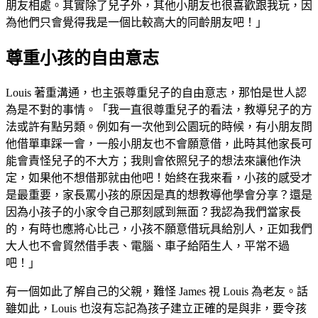
朋友相處。其實除了兒子外，其他小朋友也很喜歡跟我玩，因
為他們只會覺得我是一個比較高大的同齡朋友吧！」
尊重小孩的自由意志
Louis 著重溝通，也主張尊重兒子的自由意志，那怕是世人認
為是不對的事情。「我一直很尊重兒子的看法，教導兒子的方
法或許有點另類。例如有一次他到公園玩的時候，有小朋友問
他借單車踩一會，一般小朋友也不會願意借，此時其他家長可
能會責怪兒子的不大方；我則會依照兒子的想法來讓他作決
定，如果他不想借那就由他吧！始終在我來看，小孩的感受才
是最重要，家長罵小孩的原因是真的想教導他學會分享？還是
因為小孩子的小家令自己那刻感到無面？我認為我們當家長
的，有時也應將心比己，小孩不願意借玩具給別人，正如我們
大人也不會貿然借手表、電腦、車子給陌生人，平常不過
吧！」
有一個如此了解自己的父親，難怪 James 視 Louis 為老友。話
雖如此，Louis 也沒有忘記為孩子建立正確的是與非，要令孩