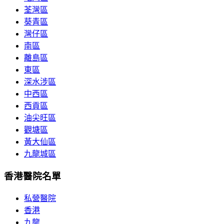
荃灣區
葵青區
灣仔區
南區
離島區
東區
深水涉區
中西區
西貢區
油尖旺區
觀塘區
黃大仙區
九龍城區
香港醫院名單
私營醫院
香港
九龍