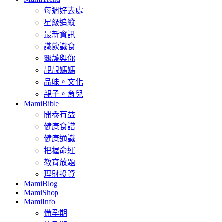
每週好去處
星級追縱
最新資訊
識飲識食
醫護與你
靚靚媽媽
品味。文化
親子。育兒
MamiBible
開卷有益
健康食譜
健康通識
把握命運
教育放題
理財投資
MamiBlog
MamiShop
MamiInfo
備孕期