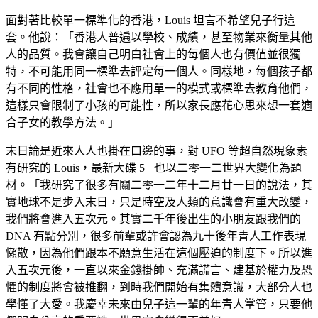
面對著比較單一標準化的香港，Louis 坦言不希望兒子行這
套。他說：「香港人普遍以學校、成績，甚至物業來衡量其他
人的品質。我會讓自己明白社會上的每個人也有價值並很獨
特，不可能用同一標準去評定每一個人。同樣地，每個孩子都
有不同的性格，社會也不應用單一的模式或標準去教育他們，
這樣只會限制了小孩的可能性，所以家長應花心思來想一套適
合子女的教學方法。」
末日論是近來人人也掛在口邊的事，對 UFO 等超自然現象素
有研究的 Louis，最新大碟 5+ 也以二零一二世界大變化為題
材。「我研究了很多有關二零一二年十二月廿一日的說法，其
實地球不是步入末日，只是時空及人類的意識會有重大改變，
我們將會進入五次元。其實二千年後出生的小朋友跟我們的
DNA 有點分別，很多前輩或許會認為九十後年青人工作表現
懶散，因為他們跟本不願意生活在這個壓迫的制度下。所以進
入五次元後，一直以來金錢掛帥、充滿謊言、建基於權力及恐
懼的制度將會被推翻，到時我們開始有集體意識，大部分人也
學懂了大愛。我慶幸未來由兒子這一輩的年青人掌管，只要他