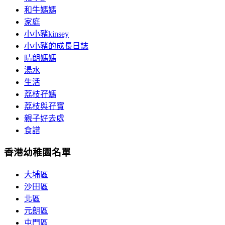
和牛媽媽
家庭
小小豬kinsey
小小豬的成長日誌
晴朗媽媽
湯水
生活
荔枝孖媽
荔枝與孖寶
親子好去處
食譜
香港幼稚園名單
大埔區
沙田區
北區
元朗區
屯門區