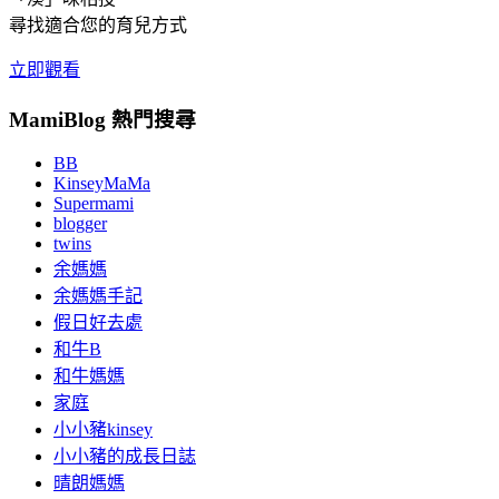
尋找適合您的育兒方式
立即觀看
MamiBlog 熱門搜尋
BB
KinseyMaMa
Supermami
blogger
twins
余媽媽
余媽媽手記
假日好去處
和牛B
和牛媽媽
家庭
小小豬kinsey
小小豬的成長日誌
晴朗媽媽