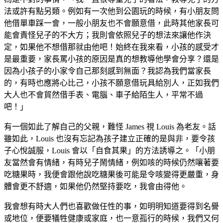
法或許有點另類。例如有一次他到公園玩的時候，有小朋友問
他借單車踩一會，一般小朋友也不會願意借，此時其他家長可
能會責怪兒子的不大方；我則會依照兒子的想法來讓他作決
定，如果他不想借那就由他吧！始終在我來看，小孩的感受才
是最重要，家長罵小孩的原因是真的想教導他學會分享？還是
因為小孩子的小家令自己那刻感到無面？我認為我們當家長
的，有時也應將心比己，小孩不願意借玩具給別人，正如我們
大人也不會貿然借手表、電腦、車子給陌生人，平常不過
吧！」
有一個如此了解自己的父親，難怪 James 視 Louis 為老友。話
雖如此，Louis 也沒有忘記為孩子建立正確的是與非，要令孩
子心悅誠服，Louis 會以「自食其果」的方法誘導之。「小朋
友當然會有情緒，有時兒子鬧情緒，例如咳的時候仍然嚷著要
吃糖果時，我便會跟他說吃糖果後可能是令咳變得更嚴重，身
體會更不舒適，如果他仍然堅持要吃，我會由得他。
我會想有時大人們也喜歡做任性的事，如明明知道要得到名譽
或地位，便要犠牲健康或家庭，也一意孤行的時候，我們又何