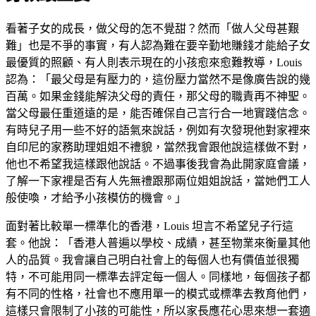
看著子女的成長，做父母的怎不覺甜？然而「做人父母甚艱
難」也是不爭的事實，有人認為難在要辛勤地賺錢才能給子女
最優質的照顧、有人則表示現在的小孩愈來愈難教導，Louis
認為：「最父母是有壓力的，這份壓力當然不是像廣告說的幾
百萬。如果金錢能解決父母的責任，那父母的職責再不神聖。
當父母最任重道遠的是，能否確保自己言行合一地實踐信念。
有時兒子用一些不好的語氣來說話，例如有次發現他對家裡來
自印尼的家務助理姐姐不禮貌，當然我會跟他說這樣做不對，
他也不希望我這樣跟他說話。不過事後我會為此開家庭會議，
了解一下家裡是否有人先無禮跟那兩位姐姐說話，當她們工人
般使喚，才給予小孩模仿的機會。」
面對著比較單一標準化的香港，Louis 坦言不希望兒子行這
套。他說：「香港人普遍以學校、成績，甚至物業來衡量其他
人的品質。我會讓自己明白社會上的每個人也有價值並很獨
特，不可能用同一標準去評定每一個人。同樣地，每個孩子都
有不同的性格，社會也不應用單一的模式或標準去教育他們，
這樣只會限制了小孩的可能性，所以家長應花心思來想一套適