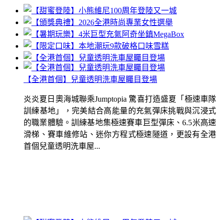
【全港首個】兒童透明洗車屋矚目登場
炎炎夏日奧海城聯乘Jumptopia 驚喜打造盛夏「極速車隊
訓練基地」，完美結合高能量的充氣彈床挑戰與沉浸式
的職業體驗。訓練基地集極速賽車巨型彈床、6.5米高速
滑梯、賽車維修站、迷你方程式極速隧道，更設有全港
首個兒童透明洗車屋...