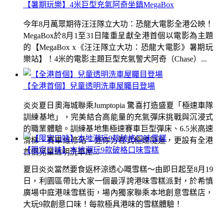
【暑期玩樂】4米巨型充氣阿奇坐鎮MegaBox
今年8月萬眾期待汪汪隊立大功：恐龍大電影全港公映！
MegaBox於8月1至31日隆重呈獻全港首個以電影為主題
的【MegaBox x《汪汪隊立大功：恐龍大電影》暑期玩
樂站】！4米的電影主題巨型充氣警犬阿奇（Chase）...
【全港首個】兒童透明洗車屋矚目登場
炎炎夏日奧海城聯乘Jumptopia 驚喜打造盛夏「極速車隊
訓練基地」，完美結合高能量的充氣彈床挑戰與沉浸式
的職業體驗。訓練基地集極速賽車巨型彈床、6.5米高速
滑梯、賽車維修站、迷你方程式極速隧道，更設有全港
【限定口味】本地潮玩9款破格口味雪糕
首個兒童透明洗車屋...
夏日炎炎當然要食返杯涼透心嘅雪糕～由即日起至8月19
日，利園區帶比大家一個最浮誇港味雪糕派對，於希慎
廣場中庭港味雪糕街，場內獨家聯乘本地創意雪糕店，
大玩9款創意口味！每款極具港味的雪糕體驗！