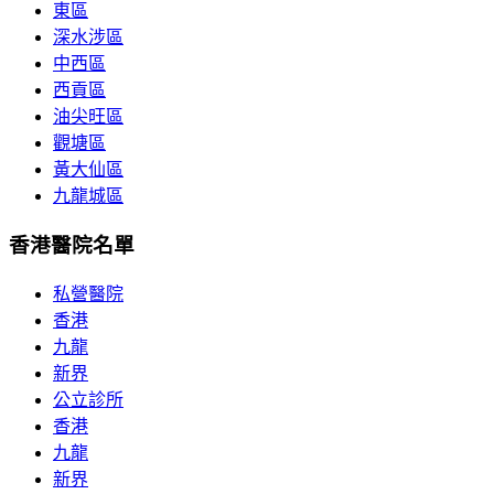
東區
深水涉區
中西區
西貢區
油尖旺區
觀塘區
黃大仙區
九龍城區
香港醫院名單
私營醫院
香港
九龍
新界
公立診所
香港
九龍
新界