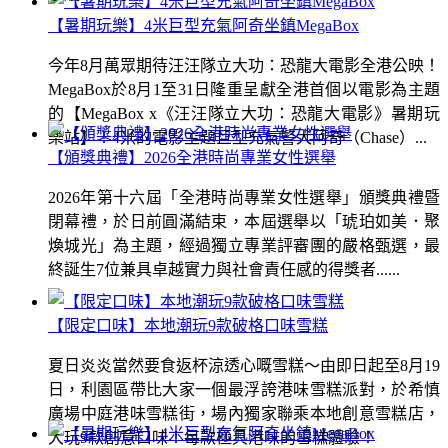
【暑期玩樂】4米巨型充氣阿奇坐鎮MegaBox
今年8月萬眾期待汪汪隊立大功：恐龍大電影全港公映！
MegaBox於8月1至31日隆重呈獻全港首個以電影為主題
的【MegaBox x《汪汪隊立大功：恐龍大電影》暑期玩
樂站】！4米的電影主題巨型充氣警犬阿奇（Chase）...
【頒獎典禮】2026全港時尚專業女性選舉
2026年第十六屆「全港時尚專業女性選舉」頒獎典禮暨
閉幕禮，於日前圓滿結束，本屆選舉以「琥珀如美．聚
煥城光」為主題，經過獨立專業評審團的嚴格甄選，最
終誕生7位兼具卓越實力與社會責任感的得獎者......
【限定口味】本地潮玩9款破格口味雪糕
夏日炎炎當然要食返杯涼透心嘅雪糕～由即日起至8月19
日，利園區帶比大家一個最浮誇港味雪糕派對，於希慎
廣場中庭港味雪糕街，場內獨家聯乘本地創意雪糕店，
大玩9款創意口味！每款極具港味的雪糕體驗！