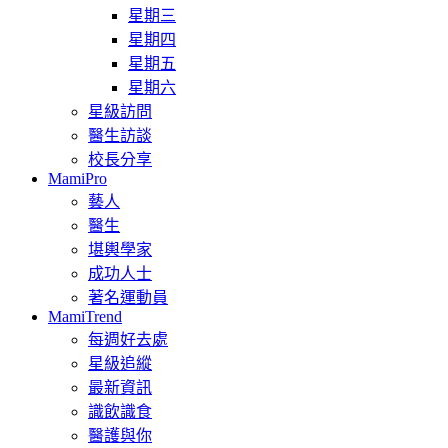
星期三
星期四
星期五
星期六
星級訪問
醫生訪談
校長分享
MamiPro
藝人
醫生
堪輿學家
成功人士
著名運動員
MamiTrend
每週好去處
星級追縱
最新資訊
識飲識食
醫護與你