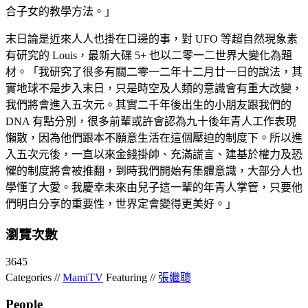
合子女的教學方法。」
末日論是近來人人也掛在口邊的事，對 UFO 等超自然現象素
有研究的 Louis，最新大碟 5+ 也以二零一二世界大變化為題
材。「我研究了很多有關二零一二年十二月廿一日的說法，其
實地球不是步入末日，只是時空及人類的意識會有重大改變，
我們將會進入五次元。其實二千年後出生的小朋友跟我們的
DNA 有點分別，很多前輩或許會認為九十後年青人工作表現
懶散，因為他們跟本不願意生活在這個壓迫的制度下。所以進
入五次元後，一直以來金錢掛帥、充滿謊言、建基於權力及恐
懼的制度將會被推翻，到時我們開始有集體意識，大部分人也
學懂了大愛。我慶幸未來由兒子這一輩的年青人掌管，只要他
們明白分享的重要性，世界定會變得更美好。」
瀏覽次數
3645
Categories //
MamiTV
Featuring //
張繼聰
People