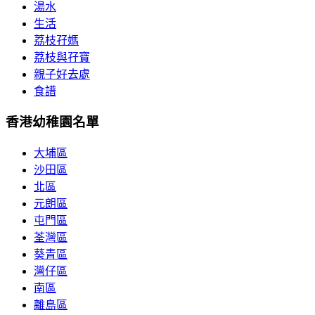
湯水
生活
荔枝孖媽
荔枝與孖寶
親子好去處
食譜
香港幼稚園名單
大埔區
沙田區
北區
元朗區
屯門區
荃灣區
葵青區
灣仔區
南區
離島區