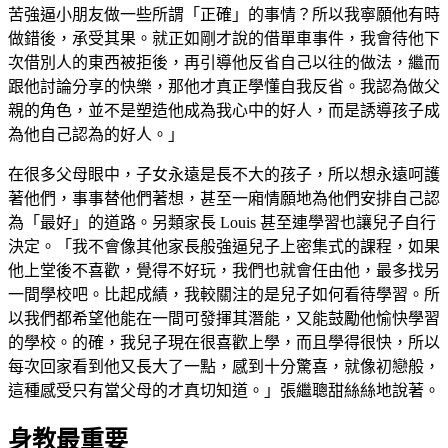
苦強逼小朋友做一些所謂「正確」的事情？所以我寧願他有時
做錯後，承受其果。就正如剛才說的借單車事件，我會待他下
次借別人的東西被拒後，再引導他反省自己以往的做法，繼而
跟他討論分享的快樂，那他才真正學懂自我反省。我認為做父
親的角色，並不是塑造他成為我心中的好人，而是誘導孩子成
為他自己認為的好人。」
在很多父母眼中，子女永遠是長不大的孩子，所以想永遠呵護
著他們，事事替他們著想，甚至一廂情願地為他們安排自己認
為「最好」的道路。另類家長 Louis 甚至連學習也讓兒子自行
決定。「我不會像其他家長般強逼兒子上密集式的課程，如果
他上堂後不喜歡，覺得不好玩，我們也就會任由他，最多找另
一間學校吧。比起成績，我較關注的是兒子如何看待學習。所
以我們都希望他能在一間可發揮其潛能，又能鼓勵他愉快學習
的學校。的確，我兒子現在很喜歡上學，而且學得很快，所以
每次回家看到他又長大了一點，感到十分驚喜，就像初戀般，
這種感受只有當父母的才真切知道。」張繼聰甜絲絲地說著。
身教最重要