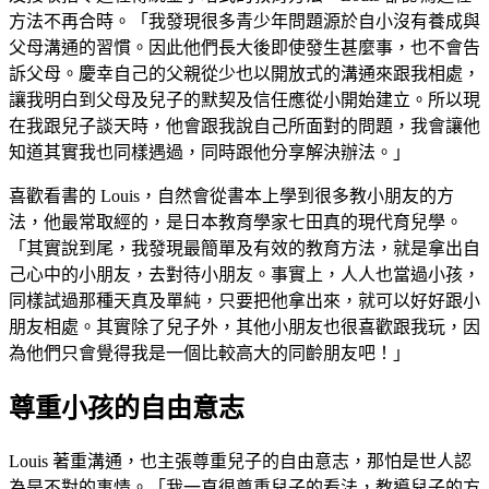
方法不再合時。「我發現很多青少年問題源於自小沒有養成與
父母溝通的習慣。因此他們長大後即使發生甚麼事，也不會告
訴父母。慶幸自己的父親從少也以開放式的溝通來跟我相處，
讓我明白到父母及兒子的默契及信任應從小開始建立。所以現
在我跟兒子談天時，他會跟我說自己所面對的問題，我會讓他
知道其實我也同樣遇過，同時跟他分享解決辦法。」
喜歡看書的 Louis，自然會從書本上學到很多教小朋友的方
法，他最常取經的，是日本教育學家七田真的現代育兒學。
「其實說到尾，我發現最簡單及有效的教育方法，就是拿出自
己心中的小朋友，去對待小朋友。事實上，人人也當過小孩，
同樣試過那種天真及單純，只要把他拿出來，就可以好好跟小
朋友相處。其實除了兒子外，其他小朋友也很喜歡跟我玩，因
為他們只會覺得我是一個比較高大的同齡朋友吧！」
尊重小孩的自由意志
Louis 著重溝通，也主張尊重兒子的自由意志，那怕是世人認
為是不對的事情。「我一直很尊重兒子的看法，教導兒子的方