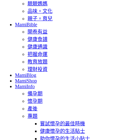
靚靚媽媽
品味。文化
親子。育兒
MamiBible
開卷有益
健康食譜
健康通識
把握命運
教育放題
理財投資
MamiBlog
MamiShop
MamiInfo
備孕期
懷孕期
產後
專題
嘗試懷孕的最佳時機
健康懷孕的生活貼士
助你懷孕的生活小貼士