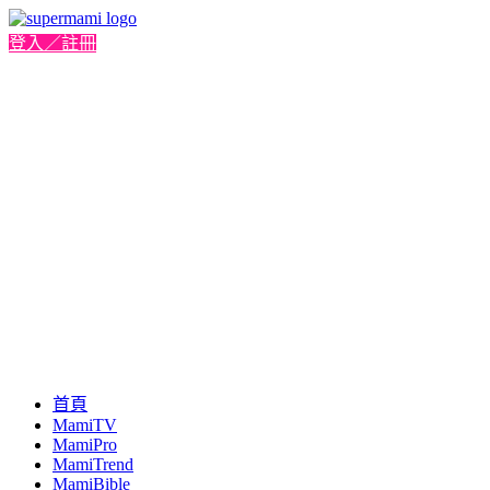
登入／註冊
首頁
MamiTV
MamiPro
MamiTrend
MamiBible