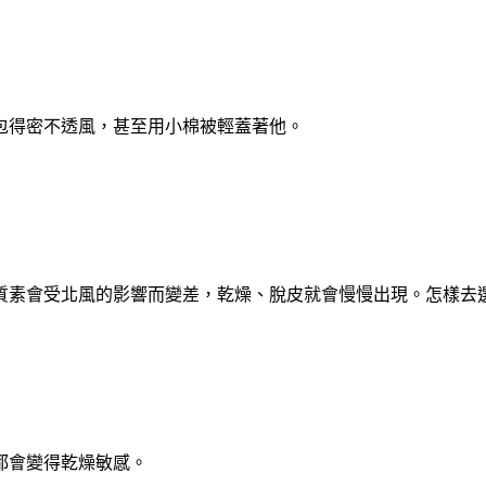
包得密不透風，甚至用小棉被輕蓋著他。
質素會受北風的影響而變差，乾燥、脫皮就會慢慢出現。怎樣去
都會變得乾燥敏感。