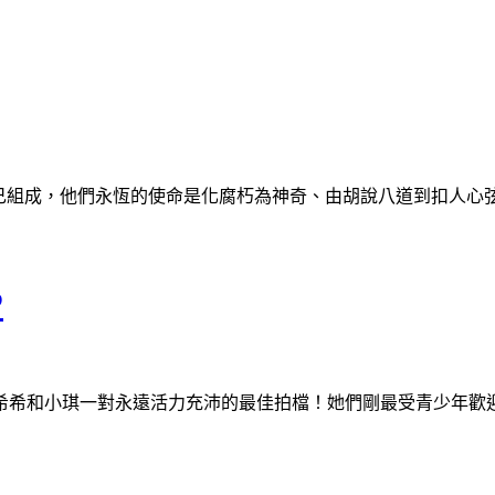
知己組成，他們永恆的使命是化腐朽為神奇、由胡說八道到扣人心
P
琪一對永遠活力充沛的最佳拍檔！她們剛最受青少年歡迎的跳舞節目"Sh