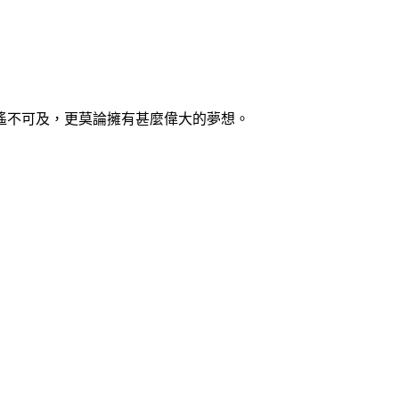
遙不可及，更莫論擁有甚麼偉大的夢想。