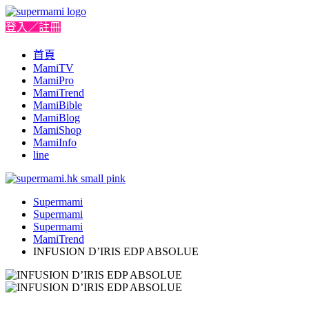
登入／註冊
首頁
MamiTV
MamiPro
MamiTrend
MamiBible
MamiBlog
MamiShop
MamiInfo
line
Supermami
Supermami
Supermami
MamiTrend
INFUSION D’IRIS EDP ABSOLUE