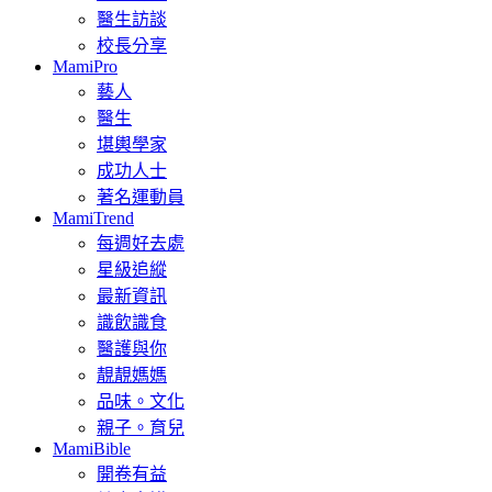
醫生訪談
校長分享
MamiPro
藝人
醫生
堪輿學家
成功人士
著名運動員
MamiTrend
每週好去處
星級追縱
最新資訊
識飲識食
醫護與你
靚靚媽媽
品味。文化
親子。育兒
MamiBible
開卷有益