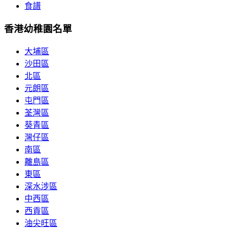
食譜
香港幼稚園名單
大埔區
沙田區
北區
元朗區
屯門區
荃灣區
葵青區
灣仔區
南區
離島區
東區
深水涉區
中西區
西貢區
油尖旺區