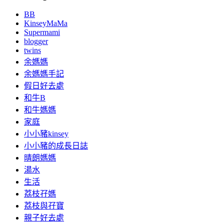
BB
KinseyMaMa
Supermami
blogger
twins
余媽媽
余媽媽手記
假日好去處
和牛B
和牛媽媽
家庭
小小豬kinsey
小小豬的成長日誌
晴朗媽媽
湯水
生活
荔枝孖媽
荔枝與孖寶
親子好去處