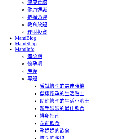
健康食譜
健康通識
把握命運
教育放題
理財投資
MamiBlog
MamiShop
MamiInfo
備孕期
懷孕期
產後
專題
嘗試懷孕的最佳時機
健康懷孕的生活貼士
助你懷孕的生活小貼士
新手媽媽的最佳飲食
排卵指南
孕前飲食
孕媽媽的飲食
懷孕的階段