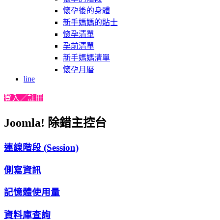
懷孕後的身體
新手媽媽的貼士
懷孕清單
孕前清單
新手媽媽清單
懷孕月曆
line
登入／註冊
Joomla! 除錯主控台
連線階段 (Session)
側寫資訊
記憶體使用量
資料庫查詢