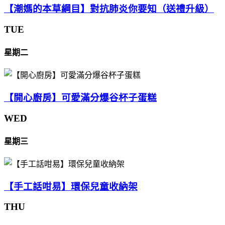
【潮媽的本草綱目】對抗肺炎你要知（送禮升級）
TUE
星期二
【開心廚房】可愛滿分爆谷杯子蛋糕
WED
星期三
【手工話咁易】環保兒童收納架
THU