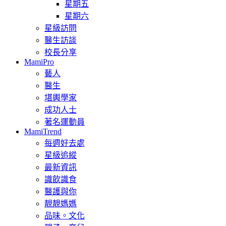
星期五
星期六
星級訪問
醫生訪談
校長分享
MamiPro
藝人
醫生
堪輿學家
成功人士
著名運動員
MamiTrend
每週好去處
星級追縱
最新資訊
識飲識食
醫護與你
靚靚媽媽
品味。文化