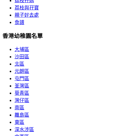
荔枝孖媽
荔枝與孖寶
親子好去處
食譜
香港幼稚園名單
大埔區
沙田區
北區
元朗區
屯門區
荃灣區
葵青區
灣仔區
南區
離島區
東區
深水涉區