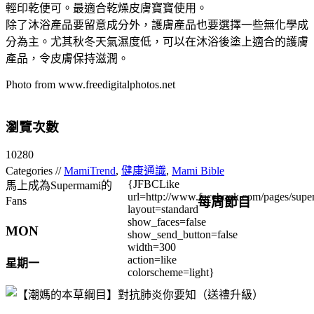
輕印乾便可。最適合乾燥皮膚寶寶使用。
除了沐浴產品要留意成分外，護膚產品也要選擇一些無化學成
分為主。尤其秋冬天氣濕度低，可以在沐浴後塗上適合的護膚
產品，令皮膚保持滋潤。
Photo from www.freedigitalphotos.net
瀏覽次數
10280
Categories //
MamiTrend
,
健康通識
,
Mami Bible
{JFBCLike
馬上成為Supermami的
url=http://www.facebook.com/pages/su
每周節目
Fans
layout=standard
show_faces=false
MON
show_send_button=false
width=300
action=like
星期一
colorscheme=light}