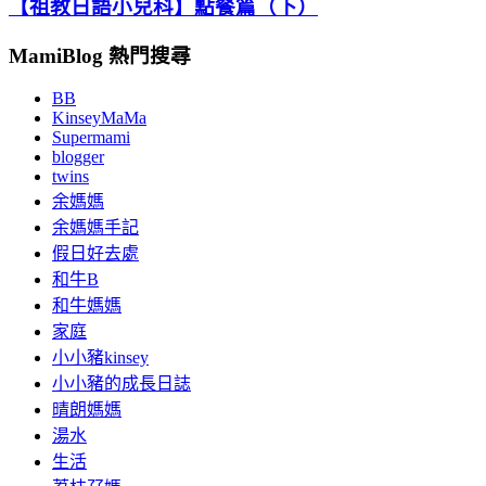
【祖教日語小兒科】點餐篇（下）
MamiBlog 熱門搜尋
BB
KinseyMaMa
Supermami
blogger
twins
余媽媽
余媽媽手記
假日好去處
和牛B
和牛媽媽
家庭
小小豬kinsey
小小豬的成長日誌
晴朗媽媽
湯水
生活