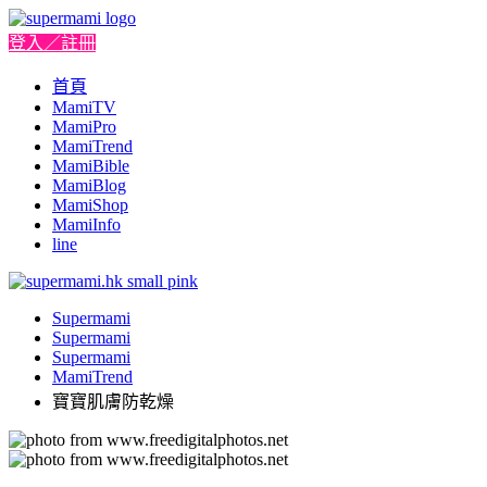
登入／註冊
首頁
MamiTV
MamiPro
MamiTrend
MamiBible
MamiBlog
MamiShop
MamiInfo
line
Supermami
Supermami
Supermami
MamiTrend
寶寶肌膚防乾燥