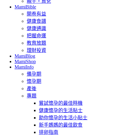
親子。育兒
MamiBible
開卷有益
健康食譜
健康通識
把握命運
教育放題
理財投資
MamiBlog
MamiShop
MamiInfo
備孕期
懷孕期
產後
專題
嘗試懷孕的最佳時機
健康懷孕的生活貼士
助你懷孕的生活小貼士
新手媽媽的最佳飲食
排卵指南