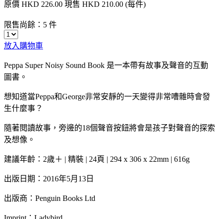
原價
HKD 226.00
現售
HKD 210.00
(每件)
限售尚餘：5 件
放入購物車
Peppa Super Noisy Sound Book
是一本帶有故事及聲音的互動
圖書。
想知道當
Peppa
和
George
非常安靜的一天變得非常嘈雜時會發
生什麼事？
隨著閱讀故事，旁邊的
18
個聲音按鈕將會是孩子對聲音的探索
及想像。
建議年齡：2
歲＋
|
精裝
| 24
頁
| 294 x 306 x 22mm | 616g
出版日期：
2016
年
5
月
13
日
出版商：
Penguin Books Ltd
Imprint
：
Ladybird