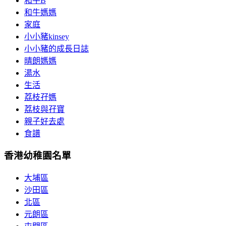
和牛B
和牛媽媽
家庭
小小豬kinsey
小小豬的成長日誌
晴朗媽媽
湯水
生活
荔枝孖媽
荔枝與孖寶
親子好去處
食譜
香港幼稚園名單
大埔區
沙田區
北區
元朗區