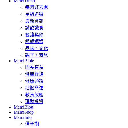
MamiTrend
每週好去處
星級追縱
最新資訊
識飲識食
醫護與你
靚靚媽媽
品味。文化
親子。育兒
MamiBible
開卷有益
健康食譜
健康通識
把握命運
教育放題
理財投資
MamiBlog
MamiShop
MamiInfo
備孕期