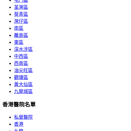
屯門區
荃灣區
葵青區
灣仔區
南區
離島區
東區
深水涉區
中西區
西貢區
油尖旺區
觀塘區
黃大仙區
九龍城區
香港醫院名單
私營醫院
香港