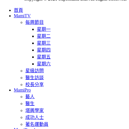
首頁
MamiTV
每周節目
星期一
星期二
星期三
星期四
星期五
星期六
星級訪問
醫生訪談
校長分享
MamiPro
藝人
醫生
堪輿學家
成功人士
著名運動員