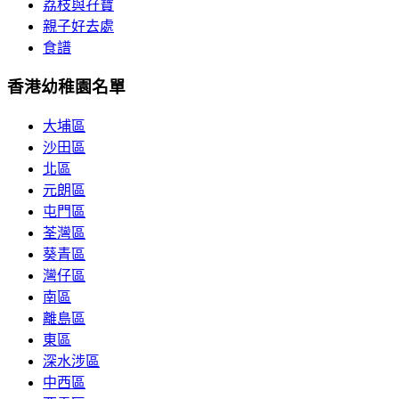
荔枝與孖寶
親子好去處
食譜
香港幼稚園名單
大埔區
沙田區
北區
元朗區
屯門區
荃灣區
葵青區
灣仔區
南區
離島區
東區
深水涉區
中西區