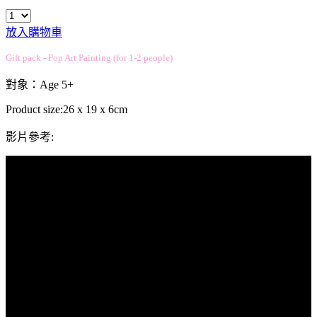
放入購物車
Gift pack - Pop Art Painting (for 1-2 people)
對象：Age 5+
Product size:26 x 19 x 6cm
影片參考: