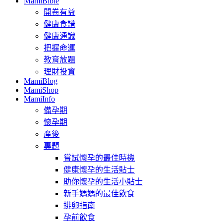
MamiBible
開卷有益
健康食譜
健康通識
把握命運
教育放題
理財投資
MamiBlog
MamiShop
MamiInfo
備孕期
懷孕期
產後
專題
嘗試懷孕的最佳時機
健康懷孕的生活貼士
助你懷孕的生活小貼士
新手媽媽的最佳飲食
排卵指南
孕前飲食