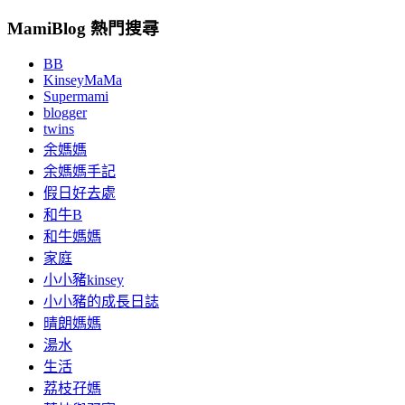
MamiBlog 熱門搜尋
BB
KinseyMaMa
Supermami
blogger
twins
余媽媽
余媽媽手記
假日好去處
和牛B
和牛媽媽
家庭
小小豬kinsey
小小豬的成長日誌
晴朗媽媽
湯水
生活
荔枝孖媽