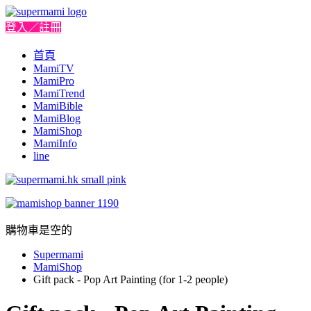
登入／註冊
首頁
MamiTV
MamiPro
MamiTrend
MamiBible
MamiBlog
MamiShop
MamiInfo
line
購物車是空的
Supermami
MamiShop
Gift pack - Pop Art Painting (for 1-2 people)