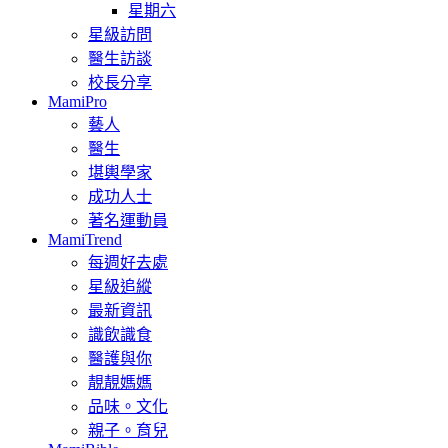
星期六
星級訪問
醫生訪談
校長分享
MamiPro
藝人
醫生
堪輿學家
成功人士
著名運動員
MamiTrend
每週好去處
星級追縱
最新資訊
識飲識食
醫護與你
靚靚媽媽
品味。文化
親子。育兒