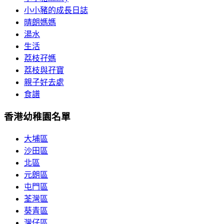
小小豬的成長日誌
晴朗媽媽
湯水
生活
荔枝孖媽
荔枝與孖寶
親子好去處
食譜
香港幼稚園名單
大埔區
沙田區
北區
元朗區
屯門區
荃灣區
葵青區
灣仔區