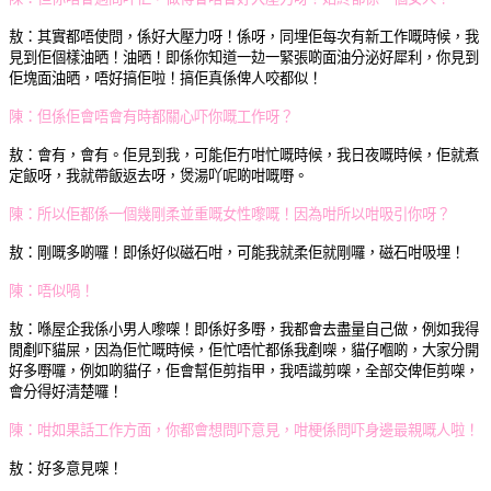
敖：
其實都唔使問，
係好大壓力呀！
係呀，同埋佢每次有新工作
嘅時候，我
見到佢個樣油晒！
油晒！
即係你知道一攰一緊張
啲面油分泌好犀利，
你見到
佢塊面油晒，
唔好搞佢啦！
搞佢真係俾人咬都似！
陳：但係佢會唔會
有時都關心吓你嘅工作呀？
敖：
會有，會有。
佢見到我，
可能佢冇咁忙嘅時候，
我日夜嘅時候，
佢就煮
定飯呀，
我就帶飯返去呀，煲湯吖
呢啲咁嘅嘢。
陳：所
以佢都係一個幾剛柔並重
嘅女性嚟嘅！
因為咁所以咁吸引你呀？
敖：
剛嘅多啲囉！
即係好似磁石咁，
可能我就柔佢就剛囉，
磁石咁吸埋！
陳：唔似喎！
敖：喺
屋企我係小男人嚟㗎！
即係好多嘢，
我都會去盡量自己做，
例如我得
閒剷吓貓屎，
因為佢忙嘅時候，
佢忙唔忙都係我剷㗎，
貓仔嗰啲，
大家分開
好多嘢囉，
例如啲貓仔，
佢會幫佢剪指甲，
我唔識剪㗎，
全部交俾佢剪㗎，
會分得好清楚囉！
陳：咁如果話工作方面，
你都會想問吓意見，
咁梗係問吓身邊最親嘅人啦！
敖：
好多意見㗎！