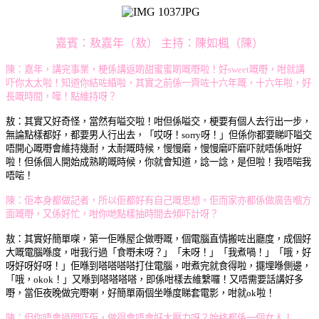
嘉賓：敖嘉年（敖） 主持：陳如楓（陳）
陳：
嘉年，講完事業，梗
係講返啲甜蜜蜜啲嘅嘢啦！
好sweet嘅嘢，
咁就講
吓你太太啦！
知道你結咗緍啦，
其實之前係一齊咗十六年嘅，
十六年啦，
好
長嘅時間，
嘩！點維持呀？
敖：
其實又好奇怪，
當然有嗌交啦！
咁但係嗌交，梗要
有個人去行出一步，
無論點樣都好，
都要男人行出去，「
哎呀！sorry呀！」
但係你都要睇吓嗌交
唔開心嘅嘢會維持幾耐，
太耐嘅時候，
慢慢磨，慢慢磨吓磨吓
就唔係咁好
啦！
但係個人開始成熟啲嘅時候，
你就會知道，
諗一諗，是但啦！
我唔啱我
唔啱！
陳：佢本身都做記者，
所以佢都好有自己嘅思想。
佢而家亦都係做廣告嗰方
面嘅嘢，
又係好忙，
咁你哋點樣抽時間去傾吓計呀？
敖：
其實好簡單㗎，
第一佢喺屋企做嘢嘅，個
電腦直情搬咗出廳度，
成個好
大嘅電腦喺度，
咁我行過「食嘢未呀？」「
未呀！」「
我煮喎！」「
哦，好
呀好呀好呀！」
佢喺到嗒嗒嗒嗒打住電腦，
咁煮完就食得啦，
擺埋喺側邊，
「
哦，okok！」
又喺到嗒嗒嗒嗒，
即係咁樣去維繫囉！
又唔需要話講好多
嘢，
當佢夜晚做完嘢喇，
好簡單兩個坐喺度睇套電影，
咁就ok啦！
陳：但你唔會過問吓佢，
做得會唔會好大壓力呀？
始終都係一個女人！