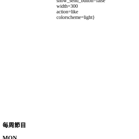
show_send_button=false
width=300
action=like
colorscheme=light}
每周節目
MON