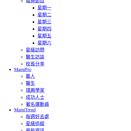
每周節目
星期一
星期二
星期三
星期四
星期五
星期六
星級訪問
醫生訪談
校長分享
MamiPro
藝人
醫生
堪輿學家
成功人士
著名運動員
MamiTrend
每週好去處
星級追縱
最新資訊