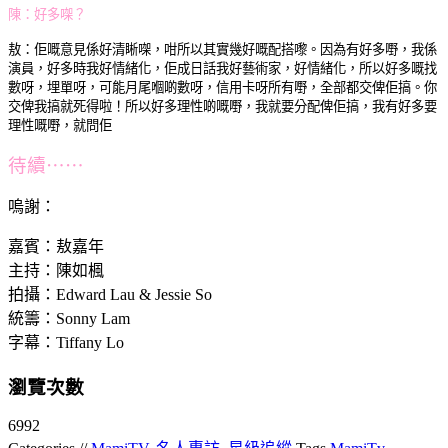
陳：好多㗎？
敖：
佢嘅意見係好清𥇦㗎，
咁所以其實幾好嘅配搭嚟。
因為有好多嘢，
我係
演員，
好多時我好情緒化，
佢成日話我好藝術家，好情緒化，
所以好多嘅找
數呀，埋單呀，
可能月尾嗰啲數呀，
信用卡呀所有嘢，
全部都交俾佢搞。
你
交俾我搞就死得啦！
所以好多理性啲嘅嘢，
我就要分配俾佢搞，
我有好多要
理性嘅嘢，
就問佢
待續⋯⋯
嗚謝：
嘉賓：
敖嘉年
主持：陳如楓
拍攝：Edward Lau & Jessie So
統籌：Sonny Lam
字幕：Tiffany Lo
瀏覽次數
6992