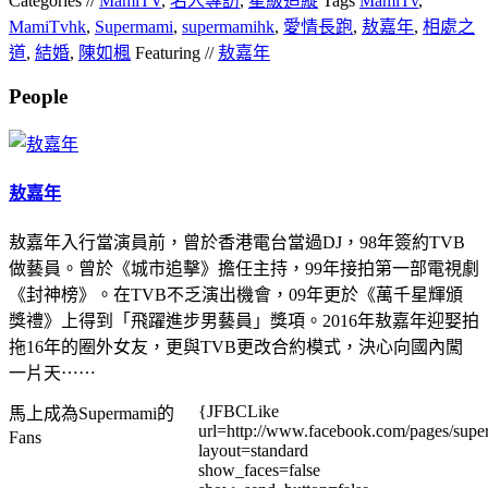
Categories //
MamiTV
,
名人專訪
,
星級追縱
Tags
MamiTv
,
MamiTvhk
,
Supermami
,
supermamihk
,
愛情長跑
,
敖嘉年
,
相處之
道
,
結婚
,
陳如楓
Featuring //
敖嘉年
People
敖嘉年
敖嘉年入行當演員前，曾於香港電台當過DJ，98年簽約TVB
做藝員。曾於《城市追擊》擔任主持，99年接拍第一部電視劇
《封神榜》。在TVB不乏演出機會，09年更於《萬千星輝頒
獎禮》上得到「飛躍進步男藝員」獎項。2016年敖嘉年迎娶拍
拖16年的圈外女友，更與TVB更改合約模式，決心向國內闖
一片天⋯⋯
{JFBCLike
馬上成為Supermami的
url=http://www.facebook.com/pages/su
Fans
layout=standard
show_faces=false