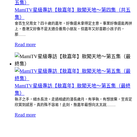
MamiTV星級專訪【敖嘉年】敖闖天地～第四集（共五
集）
會否生兒育女？四十歲的嘉年，好像還未拿得定主意。事業好像還能再拼
上，香港又好像不是太適合養育小朋友，但嘉年又好喜歡小孩子的，
那........
Read more
MamiTV星級專訪【敖嘉年】敖闖天地～第五集（最終
集）
執子之手，細水長流。走過相處的漫長歲月，有爭執，有想放棄，至肯定
欣賞到感恩，真的殊不容易！此刻，敖嘉年最想向太太說..........
Read more