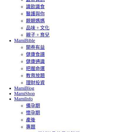
識飲識食
醫護與你
靚靚媽媽
品味。文化
親子。育兒
MamiBible
開卷有益
健康食譜
健康通識
把握命運
教育放題
理財投資
MamiBlog
MamiShop
MamiInfo
備孕期
懷孕期
產後
專題