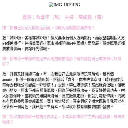
嘉賓：敖嘉年（敖） 主持：陳如楓（陳）
陳：你自己而家又開始返內地，
你喺內地嗰邊好厲害喎！
敖：
試吓啦，各樣都試吓啦！
但又要跟著個大方向點行，而
家整體嗰個大方
向都係咁行，
包括美國近排嘅市場都開始向中國呢方面發展，
我哋嘅眼光都
要放喺裹面，
要諗吓先得嘅。
陳：係唔係一早諗咗想返去內地拍劇拍電影？
有冇諗過自己成績都可以咁
好？
敖：
其實又好機緣巧合。
有一次我自己去北京旅行玩嘅時候，
我有個
auntie，佢係一個電影總監製，
咁就話「嘉年，你嚟咗北京呀！
聽日過嚟我
帶你去我哋公司
認識一吓導演！」
去到，李仁港導演！
當然我識佢啦，
但我
哋小朋友，
原來佢都有睇我嘅戲，
因為佢好鍾意功夫，
我又好鍾意功夫，
咁
大家就傾吓。
當我傾完離開嘅時候，
食完飯就走啦，
佢就打電話俾我，
問我
有冇興趣參與佢哋部電影，
嘩！當堂發光，
真定假呀？
咁大概製作我可以有
份參與一個角色，
我已經三生有幸。
所以就咁樣有個機會開始發展。
陳：所以亦都係呢一樣嘢令你決心，
不如真係試吓主力去內地發展，
會唔會
咁樣？