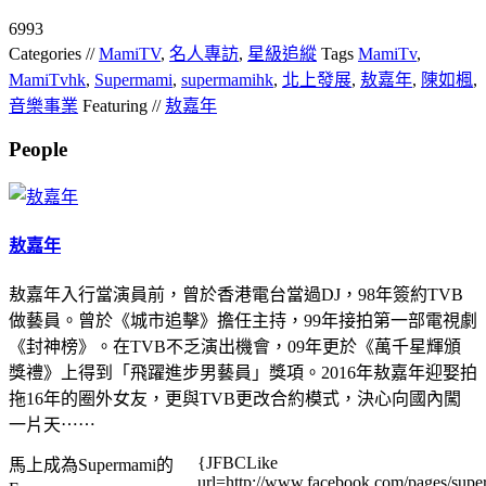
6993
Categories //
MamiTV
,
名人專訪
,
星級追縱
Tags
MamiTv
,
MamiTvhk
,
Supermami
,
supermamihk
,
北上發展
,
敖嘉年
,
陳如楓
,
音樂事業
Featuring //
敖嘉年
People
敖嘉年
敖嘉年入行當演員前，曾於香港電台當過DJ，98年簽約TVB
做藝員。曾於《城市追擊》擔任主持，99年接拍第一部電視劇
《封神榜》。在TVB不乏演出機會，09年更於《萬千星輝頒
獎禮》上得到「飛躍進步男藝員」獎項。2016年敖嘉年迎娶拍
拖16年的圈外女友，更與TVB更改合約模式，決心向國內闖
一片天⋯⋯
{JFBCLike
馬上成為Supermami的
url=http://www.facebook.com/pages/su