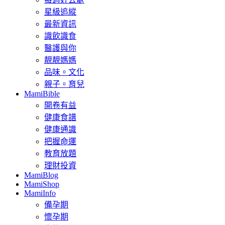
星級追縱
最新資訊
識飲識食
醫護與你
靚靚媽媽
品味。文化
親子。育兒
MamiBible
開卷有益
健康食譜
健康通識
把握命運
教育放題
理財投資
MamiBlog
MamiShop
MamiInfo
備孕期
懷孕期