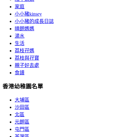
家庭
小小豬kinsey
小小豬的成長日誌
晴朗媽媽
湯水
生活
荔枝孖媽
荔枝與孖寶
親子好去處
食譜
香港幼稚園名單
大埔區
沙田區
北區
元朗區
屯門區
荃灣區