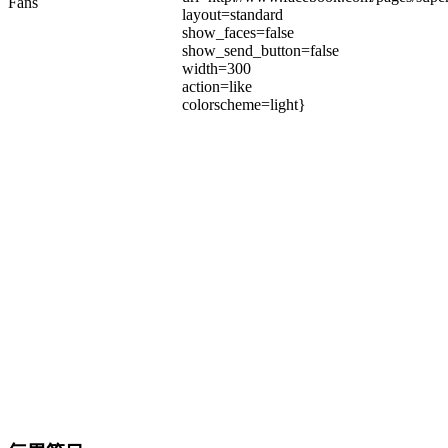
Fans
layout=standard
show_faces=false
show_send_button=false
width=300
action=like
colorscheme=light}