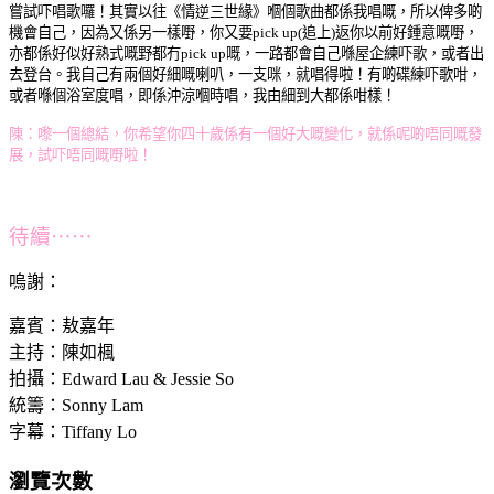
逆
嘗試吓唱歌囉！
其實以往《情
三世緣》嗰個
歌曲都係我唱嘅，
所以俾多啲
機會自己，
因為又係另一樣嘢，
你又要pick up(追上)返你以前好鍾意嘅嘢，
亦都係好似好熟式嘅野
都冇pick up嘅，
一路都會自己喺屋企練吓歌，
或者出
去登台。
我自己有兩個好細嘅喇叭，一支咪，
就唱得啦！
有啲碟練吓歌咁，
或者喺個浴室度唱，
即係沖涼嗰時唱，
我由細到大都係咁樣！
陳：嚟一個總結，
你希望你四十歲係有一個好大嘅變化，
就係呢啲唔同嘅發
展，
試吓唔同嘅嘢啦！
待續⋯⋯
嗚謝：
嘉賓：
敖嘉年
主持：陳如楓
拍攝：Edward Lau & Jessie So
統籌：Sonny Lam
字幕：Tiffany Lo
瀏覽次數