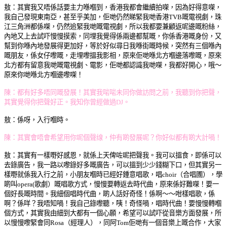
敖：
其實我又唔係話要主力喺嗰到，
香港我都會繼續拍㗎，
因為好得意㗎，
我自己發現東南亞，甚至乎美加，
佢哋仍然睇緊我哋香港TVB嘅電視劇，
珠
江三角洲都係㗎，
仍然追緊我哋嘅電視劇，
所以我都要兼顧返呢邊嘅粉絲，
內地又上去試吓慢慢摸索，
同埋我覺得係兩邊都幫嘅，
你係香港嘅身份，
又
幫到你喺內地發展得更加好，
等於好似尋日我喺街嘅時候，
突然有三個喺內
嘅朋友，
係女仔嚟嘅，
走埋嚟搵我影相，
原來佢哋喺北方嗰邊落嚟嘅，
原來
北方都有留意我哋嘅電視劇、電影，
佢哋都認識我哋㗎，
我都好開心，哦～
原來你哋喺北方嗰邊嚟㗎！
陳：都有好多唔同嘅發展！
其實我啱啱未同你做訪問之前，
我聽到你把聲，
其實覺得你把聲好正。
我知你曾經做過DJ。
敖：
係呀，入行嗰時。
陳：其實會唔會希望用你呢個聲缐，
仲有啲發展呢？
你好似都有啲大計喎！
敖：
其實有一樣嘢好感恩，就係
上天俾咗呢把聲我。我
可以搵食，
即係可以
去錄廣告，
我一路以嚟錄好多嘅廣告，
可以搵到少少錢糊下口，
但其實另一
樣嘢就係我入行之前，
小朋友嗰時已經好鍾意唱歌，
唱choir（合唱圑），
學
啲叫opera(歌劇）嘅唱歌方式，
慢慢要轉返去時代曲，
原來係好難㗎！
要一
個好長嘅時間。
我細個唱時代曲，啲人話好奇怪！
係啊～～咁樣唱歌，
係
啊？係咩？我唔知喎！
我自己錄嚟聽，
咦！奇怪喎，唱時代曲！
要慢慢轉嗰
個方式，
其實我由細到大都有一個心願，
希望可以試吓從音樂方面發展，
所
以慢慢嚟緊會同Rosa（經理人），
同阿Tom佢哋有一個音樂上嘅合作，
大家