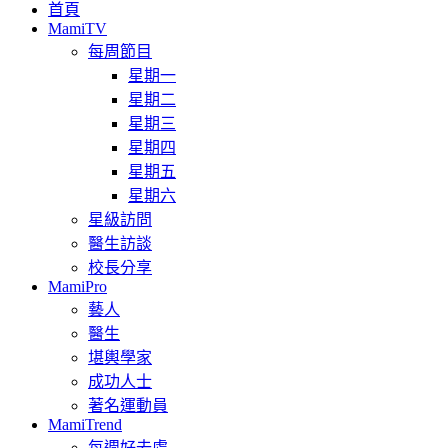
首頁
MamiTV
每周節目
星期一
星期二
星期三
星期四
星期五
星期六
星級訪問
醫生訪談
校長分享
MamiPro
藝人
醫生
堪輿學家
成功人士
著名運動員
MamiTrend
每週好去處