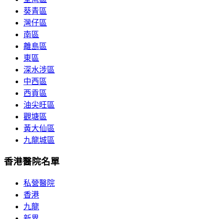
葵青區
灣仔區
南區
離島區
東區
深水涉區
中西區
西貢區
油尖旺區
觀塘區
黃大仙區
九龍城區
香港醫院名單
私營醫院
香港
九龍
新界