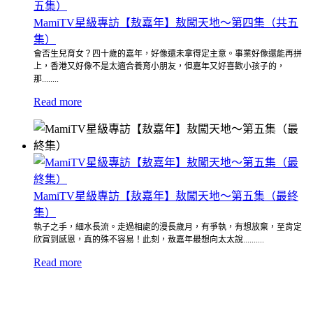
MamiTV星級專訪【敖嘉年】敖闖天地～第四集（共五
集）
會否生兒育女？四十歲的嘉年，好像還未拿得定主意。事業好像還能再拼
上，香港又好像不是太適合養育小朋友，但嘉年又好喜歡小孩子的，
那........
Read more
MamiTV星級專訪【敖嘉年】敖闖天地～第五集（最終
集）
執子之手，細水長流。走過相處的漫長歲月，有爭執，有想放棄，至肯定
欣賞到感恩，真的殊不容易！此刻，敖嘉年最想向太太說..........
Read more