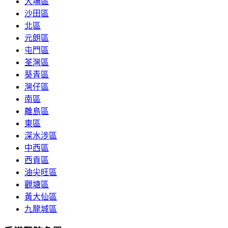
大埔區
沙田區
北區
元朗區
屯門區
荃灣區
葵青區
灣仔區
南區
離島區
東區
深水涉區
中西區
西貢區
油尖旺區
觀塘區
黃大仙區
九龍城區