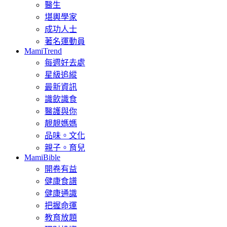
醫生
堪輿學家
成功人士
著名運動員
MamiTrend
每週好去處
星級追縱
最新資訊
識飲識食
醫護與你
靚靚媽媽
品味。文化
親子。育兒
MamiBible
開卷有益
健康食譜
健康通識
把握命運
教育放題