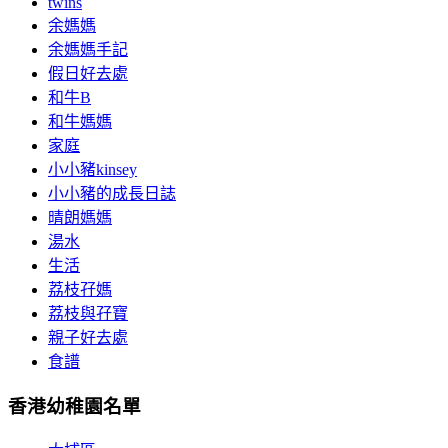
twins
余媽媽
余媽媽手記
假日好去處
和牛B
和牛媽媽
家庭
小小豬kinsey
小小豬的成長日誌
晴朗媽媽
湯水
生活
荔枝孖媽
荔枝與孖寶
親子好去處
食譜
香港幼稚園名單