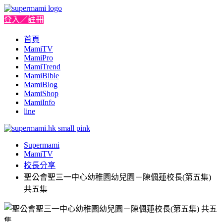
登入／註冊
首頁
MamiTV
MamiPro
MamiTrend
MamiBible
MamiBlog
MamiShop
MamiInfo
line
Supermami
MamiTV
校長分享
聖公會聖三一中心幼稚園幼兒園－陳偑蓮校長(第五集)
共五集