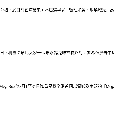
暨閉幕禮，於日前圓滿結束，本屆選舉以「琥珀如美．聚煥城光」
9日，利園區帶比大家一個最浮誇港味雪糕派對，於希慎廣場中
gaBox於8月1至31日隆重呈獻全港首個以電影為主題的【Meg