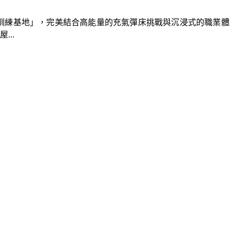
速車隊訓練基地」，完美結合高能量的充氣彈床挑戰與沉浸式的職業
..