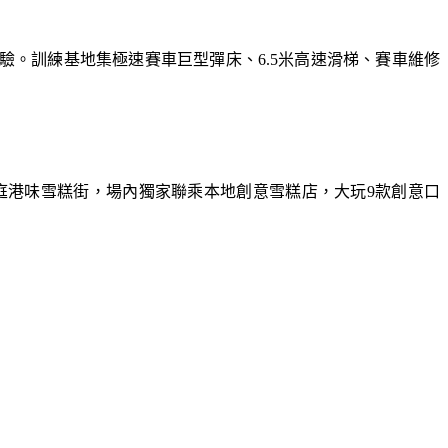
體驗。訓練基地集極速賽車巨型彈床、6.5米高速滑梯、賽車維修
庭港味雪糕街，場內獨家聯乘本地創意雪糕店，大玩9款創意口