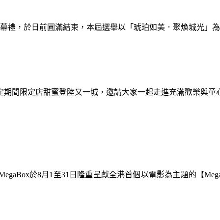
暨閉幕禮，於日前圓滿結束，本屆選舉以「琥珀如美．聚煥城光」
間限定期間限定店甜蜜登陸又一城，邀請大家一起走進充滿歡樂與
gaBox於8月1至31日隆重呈獻全港首個以電影為主題的【Meg