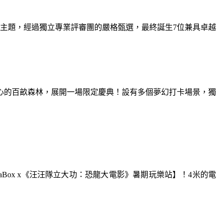
為主題，經過獨立專業評審團的嚴格甄選，最終誕生7位兼具卓越
童心的百畝森林，展開一場限定慶典！設有多個夢幻打卡場景，獨
aBox x《汪汪隊立大功：恐龍大電影》暑期玩樂站】！4米的電