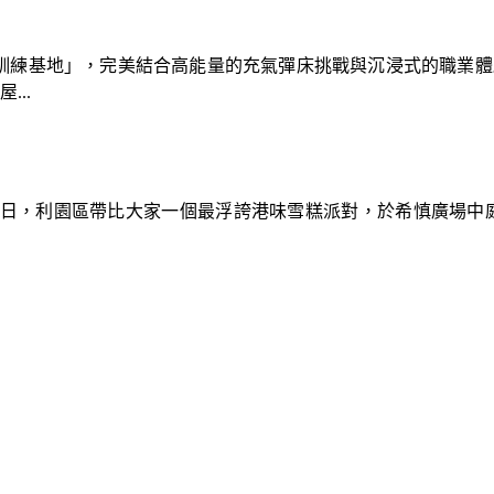
速車隊訓練基地」，完美結合高能量的充氣彈床挑戰與沉浸式的職業
..
9日，利園區帶比大家一個最浮誇港味雪糕派對，於希慎廣場中