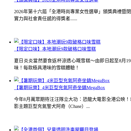
2026年第十六屆「全港時尚專業女性選舉」頒獎典禮
實力與社會責任感的得獎者......
【限定口味】本地潮玩9款破格口味雪糕
夏日炎炎當然要食返杯涼透心嘅雪糕～由即日起至8月1
味！每款極具港味的雪糕體驗！
【暑期玩樂】4米巨型充氣阿奇坐鎮MegaBox
今年8月萬眾期待汪汪隊立大功：恐龍大電影全港公映！Me
影主題巨型充氣警犬阿奇（Chase）...