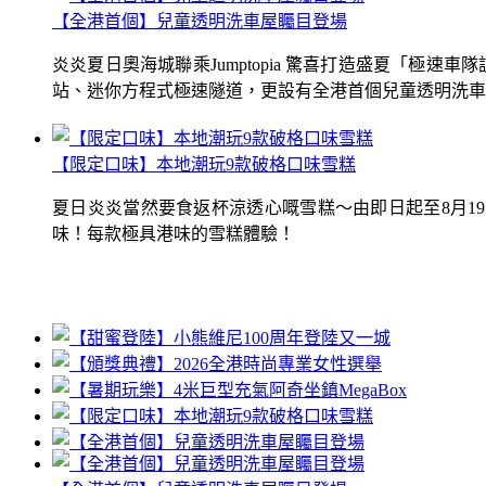
【全港首個】兒童透明洗車屋矚目登場
炎炎夏日奧海城聯乘Jumptopia 驚喜打造盛夏「極
站、迷你方程式極速隧道，更設有全港首個兒童透明洗車屋.
【限定口味】本地潮玩9款破格口味雪糕
夏日炎炎當然要食返杯涼透心嘅雪糕～由即日起至8月1
味！每款極具港味的雪糕體驗！