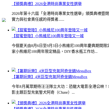
【頒獎典禮】2026全港時尚專業女性選舉
2026年第十六屆「全港時尚專業女性選舉」頒獎典禮
實力與社會責任感的得獎者......
【甜蜜登陸】小熊維尼100周年登陸又一城
今個夏天由8月6日至9月3日小熊維尼100周年慶典期
家小熊維尼100周年限定精品，DIY香水瓶工作坊...
【暑期玩樂】4米巨型充氣阿奇坐鎮MegaBox
今年8月萬眾期待汪汪隊立大功：恐龍大電影全港公映！Me
影主題巨型充氣警犬阿奇（Chase）...
【頒獎典禮】2026全港時尚專業女性選舉