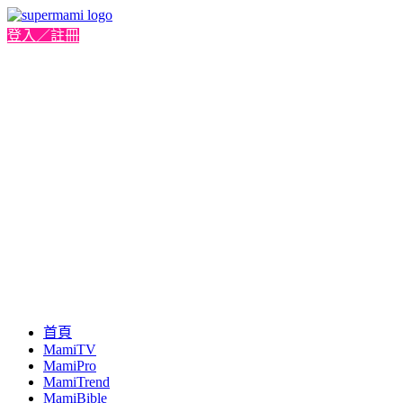
登入／註冊
首頁
MamiTV
MamiPro
MamiTrend
MamiBible