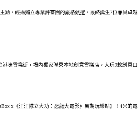
為主題，經過獨立專業評審團的嚴格甄選，最終誕生7位兼具卓越
庭港味雪糕街，場內獨家聯乘本地創意雪糕店，大玩9款創意口
aBox x《汪汪隊立大功：恐龍大電影》暑期玩樂站】！4米的電