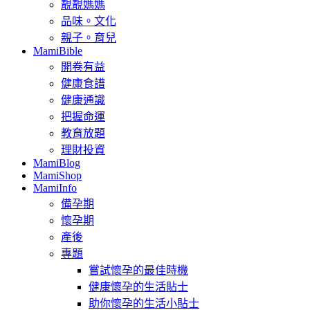
靚靚媽媽
品味。文化
親子。育兒
MamiBible
開卷有益
健康食譜
健康通識
把握命運
教育放題
理財投資
MamiBlog
MamiShop
MamiInfo
備孕期
懷孕期
產後
專題
嘗試懷孕的最佳時機
健康懷孕的生活貼士
助你懷孕的生活小貼士