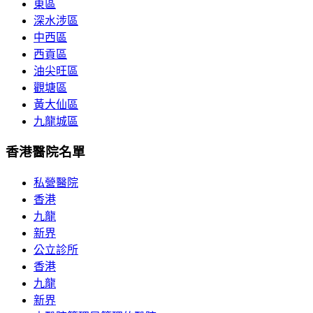
東區
深水涉區
中西區
西貢區
油尖旺區
觀塘區
黃大仙區
九龍城區
香港醫院名單
私營醫院
香港
九龍
新界
公立診所
香港
九龍
新界