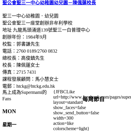
聖公會聖三一中心幼稚園幼兒園－陳偑蓮校長
聖三一中心幼稚園．幼兒園
聖公會聖三一座堂創辦非牟利學校
地址 九龍馬頭涌道139號聖三一白普理中心
創辦年份：1984年9月
校監：郭書謙先生
電話：2760 0189/2760 0832
總校長：高俊鎮先生
校長：陳佩蓮女士
傳真：2715 7431
課程發展顧問：馬小慧女士
電郵：htckg@htckg.edu.hk
{JFBCLike
馬上成為Supermami的
url=http://www.facebook.com/pages/su
每周節目
Fans
layout=standard
show_faces=false
MON
show_send_button=false
width=300
action=like
星期一
colorscheme=light}