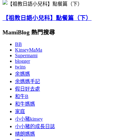
【祖教日語小兒科】點餐篇（下）
MamiBlog 熱門搜尋
BB
KinseyMaMa
Supermami
blogger
twins
余媽媽
余媽媽手記
假日好去處
和牛B
和牛媽媽
家庭
小小豬kinsey
小小豬的成長日誌
晴朗媽媽