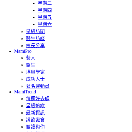
星期三
星期四
星期五
星期六
星級訪問
醫生訪談
校長分享
MamiPro
藝人
醫生
堪輿學家
成功人士
著名運動員
MamiTrend
每週好去處
星級追縱
最新資訊
識飲識食
醫護與你