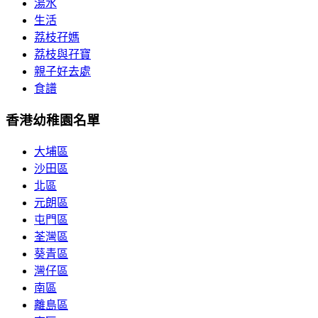
湯水
生活
荔枝孖媽
荔枝與孖寶
親子好去處
食譜
香港幼稚園名單
大埔區
沙田區
北區
元朗區
屯門區
荃灣區
葵青區
灣仔區
南區
離島區