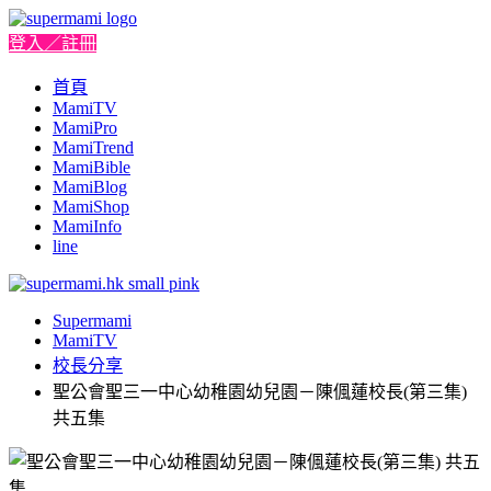
登入／註冊
首頁
MamiTV
MamiPro
MamiTrend
MamiBible
MamiBlog
MamiShop
MamiInfo
line
Supermami
MamiTV
校長分享
聖公會聖三一中心幼稚園幼兒園－陳偑蓮校長(第三集)
共五集