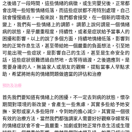
之後過了一段時間，這些情緒的病徵，或生完嬰兒後，正常都
會出現一些短暫情緒低落，而這些症狀都不用特別處理，自己
就會慢慢過去，一般來說，我們都會接受，在一個新的環境改
變上，我們有一些情緒上的調節。 調節上說何謂是一個情緒
病的狀態，是乎嚴重程度，持續性，或者是症狀給予當事人的
困擾和影響。以上的說了多個方面，持續地情緒低落，影響到
她的正常作息生活，甚至帶給她一個嚴重的負面想法，引至她
可能出現一些症狀，是影響自己的生活，甚至是生命安全的
話，這些症狀很難透過自然地，去等待過渡，之後適應到。是
需要身邊的人，無論家人或朋友的觀察，提點當事人早點求
助，希望將她有的情緒問題做適當的評估和治療
預防及治療
首先我們要知道有情緒上的困擾，不一定去到病的狀態，懷孕
期間對環境的新改變，會產生一些焦慮，其實多些給予她安
撫、安慰或家人多些陪伴，令到她的擔心減少，其實是一個很
有效的治療方法，當然我們都強調家人需要好好觀察孕婦常有
的情緒症狀會不會一直嚴重、加劇或對她正常作息生活或生理