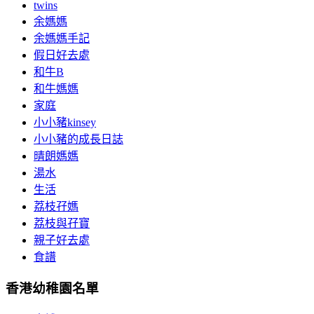
twins
余媽媽
余媽媽手記
假日好去處
和牛B
和牛媽媽
家庭
小小豬kinsey
小小豬的成長日誌
晴朗媽媽
湯水
生活
荔枝孖媽
荔枝與孖寶
親子好去處
食譜
香港幼稚園名單