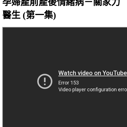
孕婦產前產後情緒病－關家力
醫生 (第一集)