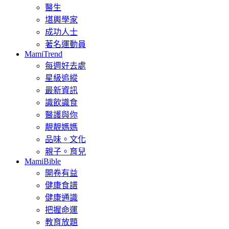
醫生
堪輿學家
成功人士
著名運動員
MamiTrend
每週好去處
星級追縱
最新資訊
識飲識食
醫護與你
靚靚媽媽
品味。文化
親子。育兒
MamiBible
開卷有益
健康食譜
健康通識
把握命運
教育放題