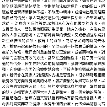
狀態有一個嚴重的影響，當然我們剛才提及過，如果已經出現
懷孕期間嚴重情緒變化，令到她無法如常運作，她的胃口，睡
眠或是出現持續精神不振，不能集中精神，或經常出現忽略照
顧自己的情況，家人首要將這個情況盡量提點她，希望她早點
求助。 治療方面我們首要環境因素有沒有能做到的方法，去
支援當事人，譬如預備照顧初生嬰兒，她有的擔心，有沒有足
夠的人手去協助她，去了解她實際的情況。又或者加強孕婦對
新生命撫養的資訊，教育上的資訊，或給予足夠的時間去休
息，對她來說都是很有用的。至於去到一個很嚴重的情況，在
產前的時候，我們會則重無論是心理治療，或者藥物治療，對
孕婦而言都是有效的方法，當然在這個過程中，除了有一個個
適的評估外，醫生在評估產前情緒問題，就會很詳細向孕婦解
釋，究竟哪一方面的治療對她合適，至於產後抑鬱或產後情緒
病，我們會在意家人對媽媽的支援是否足夠。很多時發現相關
最有效的方向是有足夠的休息，容許產後的孕婦可以休息，以
及容許去嘗試在照顧上有足夠的支援或休息的機會，當然嚴重
的話，亦都要家人提醒當事人去見醫生，做一個合適的評估，
甚至是治療，治療方面其實試後有時候有部份媽媽會餵人奶，
母乳對寶寶非常之健康，但有部份的治療，要透過藥物協助當