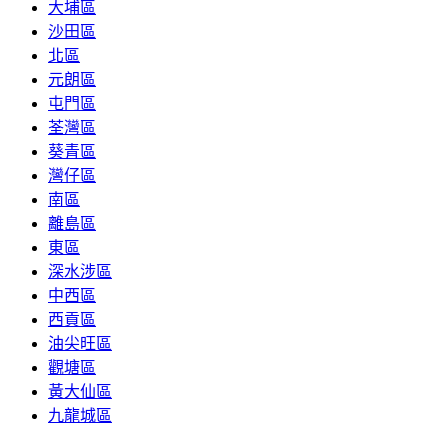
大埔區
沙田區
北區
元朗區
屯門區
荃灣區
葵青區
灣仔區
南區
離島區
東區
深水涉區
中西區
西貢區
油尖旺區
觀塘區
黃大仙區
九龍城區