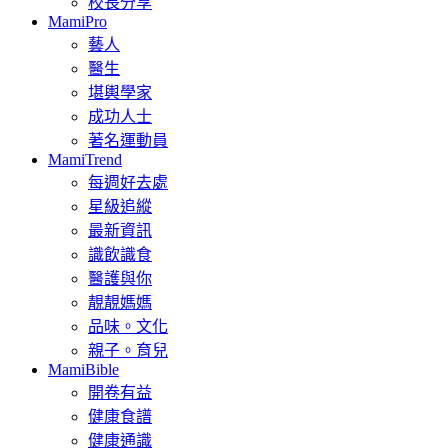
校長分享
MamiPro
藝人
醫生
堪輿學家
成功人士
著名運動員
MamiTrend
每週好去處
星級追縱
最新資訊
識飲識食
醫護與你
靚靚媽媽
品味。文化
親子。育兒
MamiBible
開卷有益
健康食譜
健康通識