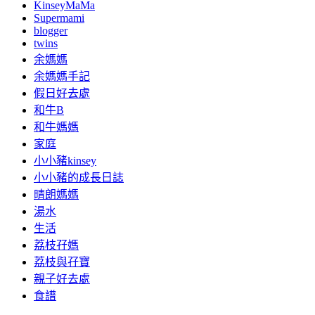
KinseyMaMa
Supermami
blogger
twins
余媽媽
余媽媽手記
假日好去處
和牛B
和牛媽媽
家庭
小小豬kinsey
小小豬的成長日誌
晴朗媽媽
湯水
生活
荔枝孖媽
荔枝與孖寶
親子好去處
食譜