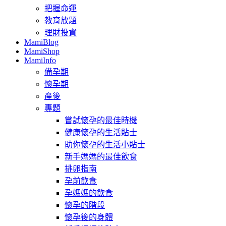
把握命運
教育放題
理財投資
MamiBlog
MamiShop
MamiInfo
備孕期
懷孕期
產後
專題
嘗試懷孕的最佳時機
健康懷孕的生活貼士
助你懷孕的生活小貼士
新手媽媽的最佳飲食
排卵指南
孕前飲食
孕媽媽的飲食
懷孕的階段
懷孕後的身體