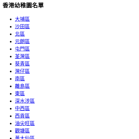
香港幼稚園名單
大埔區
沙田區
北區
元朗區
屯門區
荃灣區
葵青區
灣仔區
南區
離島區
東區
深水涉區
中西區
西貢區
油尖旺區
觀塘區
黃大仙區