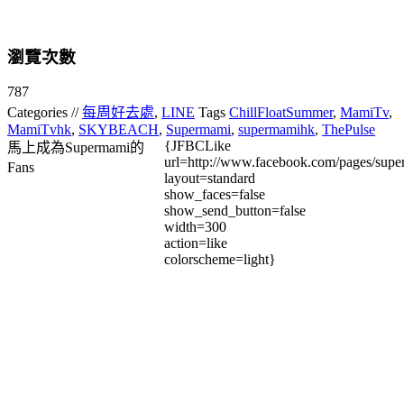
瀏覽次數
787
Categories //
每周好去處
,
LINE
Tags
ChillFloatSummer
,
MamiTv
,
MamiTvhk
,
SKYBEACH
,
Supermami
,
supermamihk
,
ThePulse
{JFBCLike
馬上成為Supermami的
url=http://www.facebook.com/pages/su
Fans
layout=standard
show_faces=false
show_send_button=false
width=300
action=like
colorscheme=light}