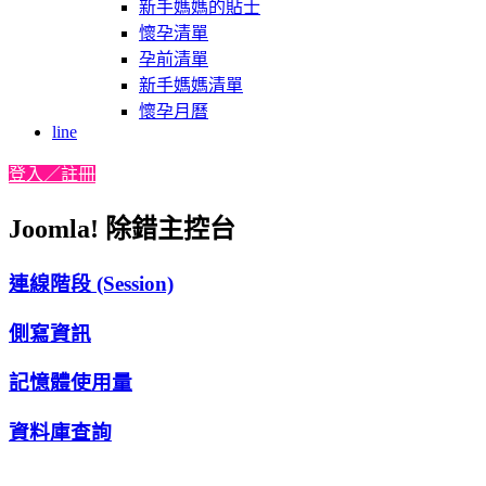
新手媽媽的貼士
懷孕清單
孕前清單
新手媽媽清單
懷孕月曆
line
登入／註冊
Joomla! 除錯主控台
連線階段 (Session)
側寫資訊
記憶體使用量
資料庫查詢