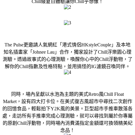
Chill級夏日體驗讓你Chill乎想像！
The Pulse更邀請人氣網紅「港式情侶HKstyleCouple」及本地
知名插畫家「Johnee Lau」合作，獨家設計了Chill浮樂園心理
測驗。透過故事式的心理測驗，喚醒你心中的Chill浮動物，了
解你的Chill指數及性格特點，並用搞怪的IG濾鏡召喚同伴。
同時，場內呈獻以水泡為主題的美式Retro風Chill Float
Market，設有四大打卡位。在美式復古風超市中尋找二次創作
的回憶食品，輕鬆拍下Y2K風的美景。巨型超市手推車散落各
處，走訪所有手推車完成心理測驗，就可以尋找到屬於你專屬
的原創Chill浮動物，同時場內消費滿指定金額還可換領精美紀
念品！