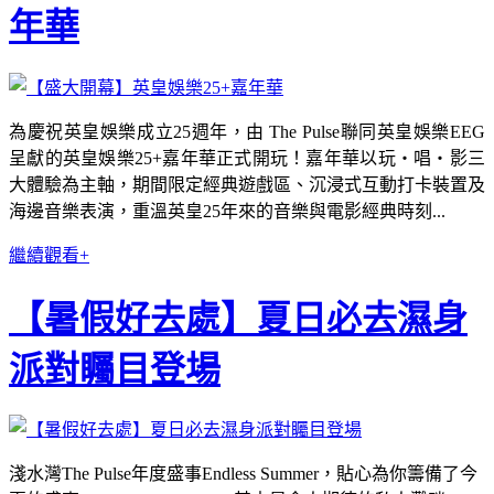
年華
為慶祝英皇娛樂成立25週年，由 The Pulse聯同英皇娛樂EEG
呈獻的英皇娛樂25+嘉年華正式開玩！嘉年華以玩・唱・影三
大體驗為主軸，期間限定經典遊戲區、沉浸式互動打卡裝置及
海邊音樂表演，重溫英皇25年來的音樂與電影經典時刻...
繼續觀看+
【暑假好去處】夏日必去濕身
派對矚目登場
淺水灣The Pulse年度盛事Endless Summer，貼心為你籌備了今