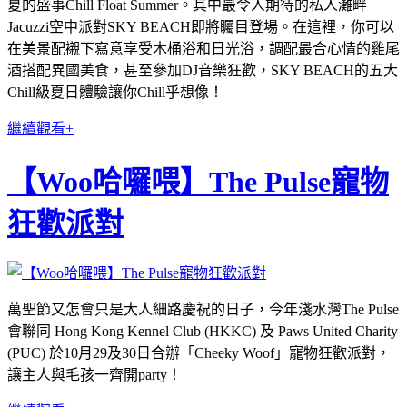
夏的盛事Chill Float Summer。其中最令人期待的私人灘畔
Jacuzzi空中派對SKY BEACH即將矚目登場。在這裡，你可以
在美景配襯下寫意享受木桶浴和日光浴，調配最合心情的雞尾
酒搭配異國美食，甚至參加DJ音樂狂歡，SKY BEACH的五大
Chill級夏日體驗讓你Chill乎想像！
繼續觀看+
【Woo哈囉喂】The Pulse寵物
狂歡派對
萬聖節又怎會只是大人細路慶祝的日子，今年淺水灣The Pulse
會聯同 Hong Kong Kennel Club (HKKC) 及 Paws United Charity
(PUC) 於10月29及30日合辦「Cheeky Woof」寵物狂歡派對，
讓主人與毛孩一齊開party！