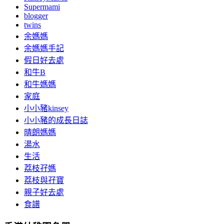
Supermami
blogger
twins
余媽媽
余媽媽手記
假日好去處
和牛B
和牛媽媽
家庭
小小豬kinsey
小小豬的成長日誌
晴朗媽媽
湯水
生活
荔枝孖媽
荔枝與孖寶
親子好去處
食譜