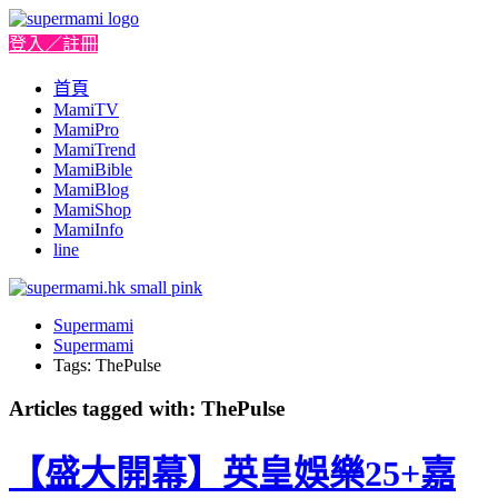
登入／註冊
首頁
MamiTV
MamiPro
MamiTrend
MamiBible
MamiBlog
MamiShop
MamiInfo
line
Supermami
Supermami
Tags: ThePulse
Articles tagged with: ThePulse
【盛大開幕】英皇娛樂25+嘉