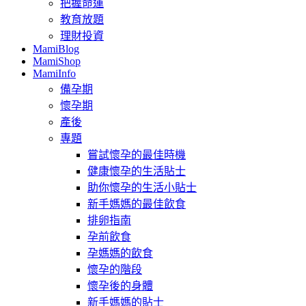
把握命運
教育放題
理財投資
MamiBlog
MamiShop
MamiInfo
備孕期
懷孕期
產後
專題
嘗試懷孕的最佳時機
健康懷孕的生活貼士
助你懷孕的生活小貼士
新手媽媽的最佳飲食
排卵指南
孕前飲食
孕媽媽的飲食
懷孕的階段
懷孕後的身體
新手媽媽的貼士