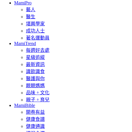
MamiPro
藝人
醫生
堪輿學家
成功人士
著名運動員
MamiTrend
每週好去處
星級追縱
最新資訊
識飲識食
醫護與你
靚靚媽媽
品味。文化
親子。育兒
MamiBible
開卷有益
健康食譜
健康通識