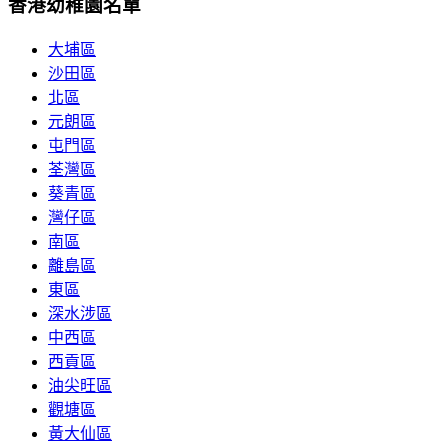
香港幼稚園名單
大埔區
沙田區
北區
元朗區
屯門區
荃灣區
葵青區
灣仔區
南區
離島區
東區
深水涉區
中西區
西貢區
油尖旺區
觀塘區
黃大仙區