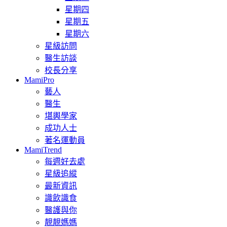
星期四
星期五
星期六
星級訪問
醫生訪談
校長分享
MamiPro
藝人
醫生
堪輿學家
成功人士
著名運動員
MamiTrend
每週好去處
星級追縱
最新資訊
識飲識食
醫護與你
靚靚媽媽