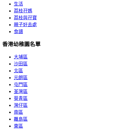
生活
荔枝孖媽
荔枝與孖寶
親子好去處
食譜
香港幼稚園名單
大埔區
沙田區
北區
元朗區
屯門區
荃灣區
葵青區
灣仔區
南區
離島區
東區