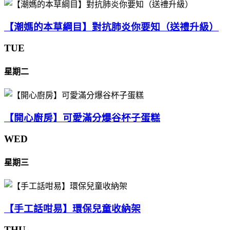
【潮媽的本草綱目】對抗肺炎你要知（送禮升級）
TUE
星期二
【開心廚房】可愛滿分爆谷杯子蛋糕
WED
星期三
【手工話咁易】環保兒童收納架
THU