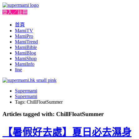
登入／註冊
首頁
MamiTV
MamiPro
MamiTrend
MamiBible
MamiBlog
MamiShop
MamiInfo
line
Supermami
Supermami
Tags: ChillFloatSummer
Articles tagged with: ChillFloatSummer
【暑假好去處】夏日必去濕身