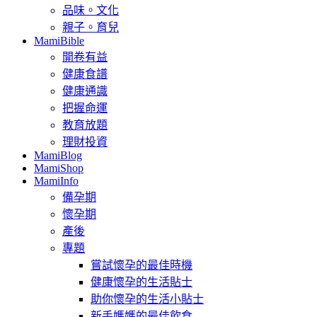
品味。文化
親子。育兒
MamiBible
開卷有益
健康食譜
健康通識
把握命運
教育放題
理財投資
MamiBlog
MamiShop
MamiInfo
備孕期
懷孕期
產後
專題
嘗試懷孕的最佳時機
健康懷孕的生活貼士
助你懷孕的生活小貼士
新手媽媽的最佳飲食