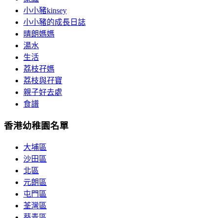
小小豬kinsey
小小豬的成長日誌
晴朗媽媽
湯水
生活
荔枝孖媽
荔枝與孖寶
親子好去處
食譜
香港幼稚園名單
大埔區
沙田區
北區
元朗區
屯門區
荃灣區
葵青區