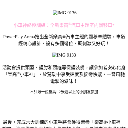
®
小車神終極訓練：全新樂高
汽車主題室内飄移車*
PowerPlay Arena推出全新樂高®汽車主題的飄移車體驗，車道
經精心設計，設有多個彎位，既刺激又好玩！
活動會提供頭盔、護肘和頸箍等保護裝備，讓參加者安心化身
®
「樂高
小車神」，於駕駛中享受速度及掟彎快感，一嘗風馳
電掣的滋味！
＊只限一位身高1.2米或以上的小朋友參加
最後，完成六大訓練的小車手將會獲得榮譽「樂高®小車神」