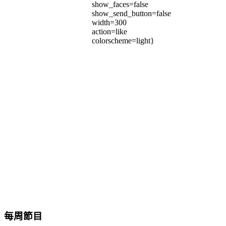
show_faces=false
show_send_button=false
width=300
action=like
colorscheme=light}
每周節目