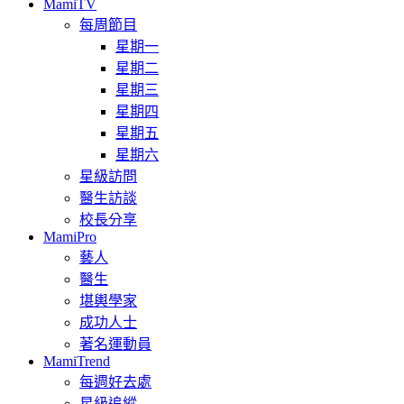
MamiTV
每周節目
星期一
星期二
星期三
星期四
星期五
星期六
星級訪問
醫生訪談
校長分享
MamiPro
藝人
醫生
堪輿學家
成功人士
著名運動員
MamiTrend
每週好去處
星級追縱