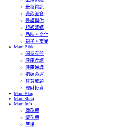
最新資訊
識飲識食
醫護與你
靚靚媽媽
品味。文化
親子。育兒
MamiBible
開卷有益
健康食譜
健康通識
把握命運
教育放題
理財投資
MamiBlog
MamiShop
MamiInfo
備孕期
懷孕期
產後