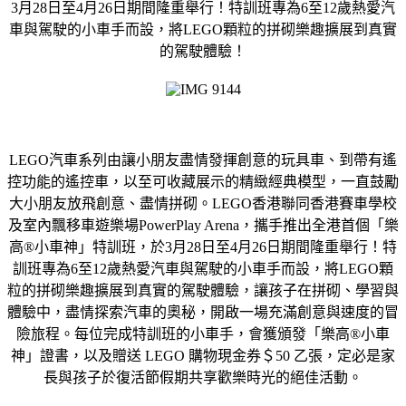
3月28日至4月26日期間隆重舉行！特訓班專為6至12歲熱愛汽
車與駕駛的小車手而設，將LEGO顆粒的拼砌樂趣擴展到真實
的駕駛體驗！
LEGO汽車系列由讓小朋友盡情發揮創意的玩具車、到帶有遙
控功能的遙控車，以至可收藏展示的精緻經典模型，一直鼓勵
大小朋友放飛創意、盡情拼砌。LEGO香港聯同香港賽車學校
及室內飄移車遊樂場PowerPlay Arena，攜手推出全港首個「樂
高®小車神」特訓班，於3月28日至4月26日期間隆重舉行！特
訓班專為6至12歲熱愛汽車與駕駛的小車手而設，將LEGO顆
粒的拼砌樂趣擴展到真實的駕駛體驗，讓孩子在拼砌、學習與
體驗中，盡情探索汽車的奧秘，開啟一場充滿創意與速度的冒
險旅程。每位完成特訓班的小車手，會獲頒發「樂高®小車
神」證書，以及贈送 LEGO 購物現金券＄50 乙張，定必是家
長與孩子於復活節假期共享歡樂時光的絕佳活動。