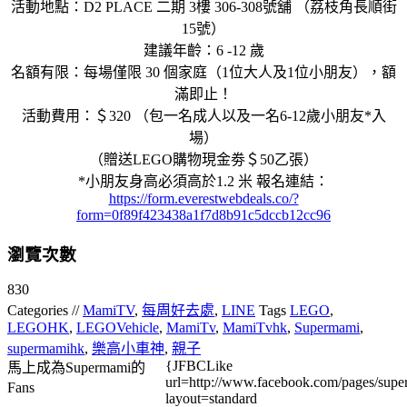
活動地點：D2 PLACE 二期 3樓 306-308號舖 （荔枝角長順街
15號）
建議年齡：6 -12 歲
名額有限：每場僅限 30 個家庭（1位大人及1位小朋友），額
滿即止！
活動費用：＄320 （包一名成人以及一名6-12歲小朋友*入
場）
（贈送LEGO購物現金劵＄50乙張）
*小朋友身高必須高於1.2 米 報名連結：
https://form.everestwebdeals.co/?
form=0f89f423438a1f7d8b91c5dccb12cc96
瀏覽次數
830
Categories //
MamiTV
,
每周好去處
,
LINE
Tags
LEGO
,
LEGOHK
,
LEGOVehicle
,
MamiTv
,
MamiTvhk
,
Supermami
,
supermamihk
,
樂高小車神
,
親子
{JFBCLike
馬上成為Supermami的
url=http://www.facebook.com/pages/su
Fans
layout=standard