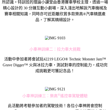
所認識。特訓班的理論小課堂由香港賽車學校主理，透過一場
精心設計的 30 分鐘互動小劇場，深入淺出地解說汽車機械及
賽車相關知識，同時亦可近距離欣賞多款樂高®汽車精選產
品，了解其精細設計。
小車神訓練二：拉力車大挑戰
活動中參加者將會試玩42219 LEGO® Technic Monster Jam™
Grave Digger™ 火與冰拉力車，測試對車的控制能力，成功完
成挑戰更可獲記念品！
®
小車神訓練三：樂高
遙控車駕駛體驗
此活動將考驗參加者的駕駛技術！各位小車神將會控制