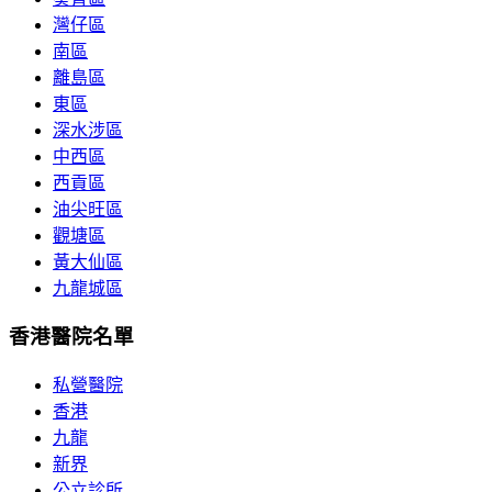
灣仔區
南區
離島區
東區
深水涉區
中西區
西貢區
油尖旺區
觀塘區
黃大仙區
九龍城區
香港醫院名單
私營醫院
香港
九龍
新界
公立診所