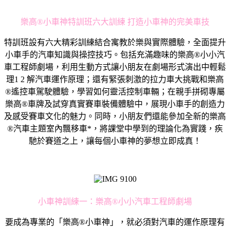
樂高®小車神特訓班六大訓練 打造小車神的完美車技
特訓班設有六大精彩訓練結合寓教於樂與實際體驗，全面提升
小車手的汽車知識與操控技巧。包括充滿趣味的樂高®小小汽
車工程師劇場，利用生動方式讓小朋友在劇場形式演出中輕鬆
理1 2 解汽車運作原理；還有緊張刺激的拉力車大挑戰和樂高
®遙控車駕駛體驗，學習如何靈活控制車輛；在親手拼砌專屬
樂高®車牌及試穿真實賽車裝備體驗中，展現小車手的創造力
及感受賽車文化的魅力。同時，小朋友們還能參加全新的樂高
®汽車主題室內飄移車*，將課堂中學到的理論化為實踐，疾
馳於賽道之上，讓每個小車神的夢想立即成真！
小車神訓練一：樂高®小小汽車工程師劇場
要成為專業的「樂高®小車神」，就必須對汽車的運作原理有