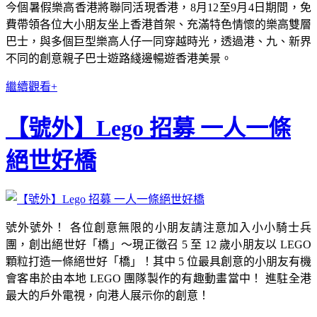
今個暑假樂高香港將聯同活現香港，8月12至9月4日期間，免
費帶領各位大小朋友坐上香港首架、充滿特色情懷的樂高雙層
巴士，與多個巨型樂高人仔一同穿越時光，透過港、九、新界
不同的創意親子巴士遊路綫邊暢遊香港美景。
繼續觀看+
【號外】Lego 招募 一人一條
絕世好橋
號外號外！ 各位創意無限的小朋友請注意加入小小騎士兵
團，創出絕世好「橋」～現正徵召 5 至 12 歲小朋友以 LEGO
顆粒打造一條絕世好「橋」！其中 5 位最具創意的小朋友有機
會客串於由本地 LEGO 團隊製作的有趣動畫當中！ 進駐全港
最大的戶外電視，向港人展示你的創意！