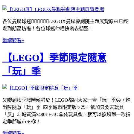
各位曼聯球迷🙋🏻‍♀️🙋🏻‍♂️LEGOX曼聯夢劇院主題展覽原來已經
嚟到朗豪坊啦！各位球迷仲唔快啲去朝聖！
繼續觀看+
【LEGO】季節限定隨意
「玩」季
又嚟到換季嘅時候啦🍃！LEGO都同大家一齊「玩」季🤩，推
出咗隨意「玩」季–四季城市限定版✨😍，依加只要去玩具
「反」斗城買滿$480LEGO盒裝玩具🎡，就可以換領到一款指
定季節城市🎉😍！
繼續觀看+