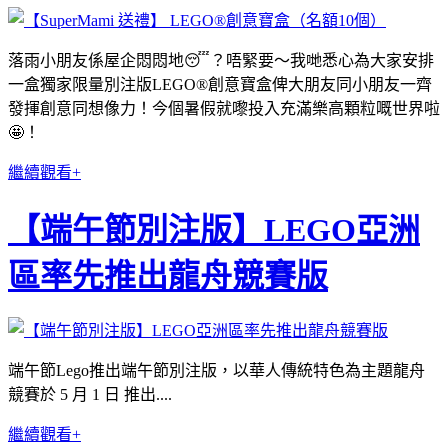
落雨小朋友係屋企悶悶地😴？唔緊要～我哋悉心為大家安排
一盒獨家限量別注版LEGO®創意寶盒俾大朋友同小朋友一齊
發揮創意同想像力！今個暑假就嚟投入充滿樂高顆粒嘅世界啦
🤩！
繼續觀看+
【端午節別注版】LEGO亞洲
區率先推出龍舟競賽版
端午節Lego推出端午節別注版，以華人傳統特色為主題龍舟
競賽於 5 月 1 日 推出....
繼續觀看+