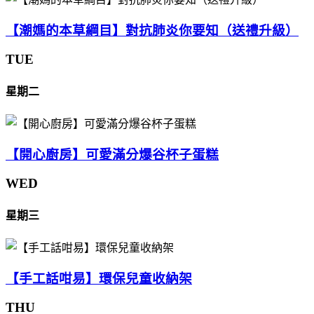
【潮媽的本草綱目】對抗肺炎你要知（送禮升級）
TUE
星期二
【開心廚房】可愛滿分爆谷杯子蛋糕
WED
星期三
【手工話咁易】環保兒童收納架
THU