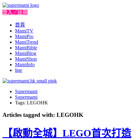
登入／註冊
首頁
MamiTV
MamiPro
MamiTrend
MamiBible
MamiBlog
MamiShop
MamiInfo
line
Supermami
Supermami
Tags: LEGOHK
Articles tagged with: LEGOHK
【啟動全城】LEGO首次打造