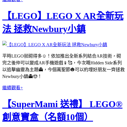
【LEGO】LEGO X AR全新玩
法 拯救Newbury小鎮
平時LEGO就砌得多☺️！依加推出全新系列結合AR技術，砌
完之後仲可以變成AR手機遊戲📱🥰，今次嘅Hidden Side系列
以追擊幽靈為主題👻，今個萬聖節🎃可以約埋好朋友一齊拯救
Newbury小鎮👻😍！
繼續觀看+
【SuperMami 送禮】 LEGO®
創意寶盒（名額10個）