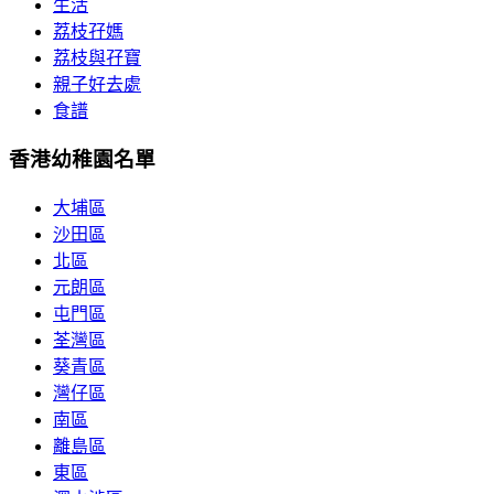
生活
荔枝孖媽
荔枝與孖寶
親子好去處
食譜
香港幼稚園名單
大埔區
沙田區
北區
元朗區
屯門區
荃灣區
葵青區
灣仔區
南區
離島區
東區