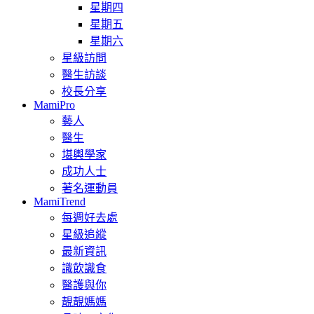
星期四
星期五
星期六
星級訪問
醫生訪談
校長分享
MamiPro
藝人
醫生
堪輿學家
成功人士
著名運動員
MamiTrend
每週好去處
星級追縱
最新資訊
識飲識食
醫護與你
靚靚媽媽