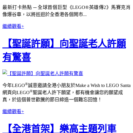
最新打卡熱點 ─ 全球首個巨型《LEGO®英雄傳2》馬賽克肖
像爆谷車，以將巡迴於全香港各個鬧市...
繼續觀看+
【聖誕許願】向聖誕老人許願
有驚喜
®
今年LEGO
誠意邀請全港小朋友於Make a Wish to LEGO Santa
®
網頁向LEGO
聖誕老人許下願望，
都有機會讓您的願望成
真，於這個普世歡騰的節日締造一個難忘回憶！
繼續觀看+
【全港首架】樂高主題列車