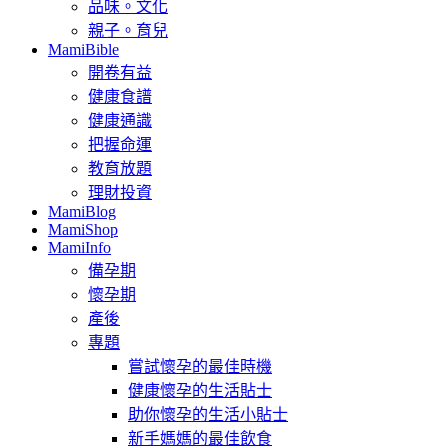
品味。文化
親子。育兒
MamiBible
開卷有益
健康食譜
健康通識
把握命運
教育放題
理財投資
MamiBlog
MamiShop
MamiInfo
備孕期
懷孕期
產後
專題
嘗試懷孕的最佳時機
健康懷孕的生活貼士
助你懷孕的生活小貼士
新手媽媽的最佳飲食