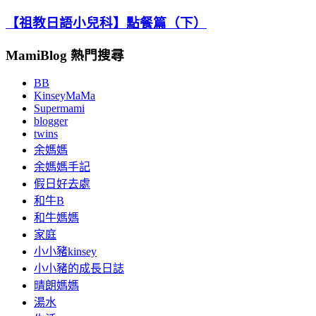
【祖教日語小兒科】點餐篇（下）
MamiBlog 熱門搜尋
BB
KinseyMaMa
Supermami
blogger
twins
余媽媽
余媽媽手記
假日好去處
和牛B
和牛媽媽
家庭
小小豬kinsey
小小豬的成長日誌
晴朗媽媽
湯水