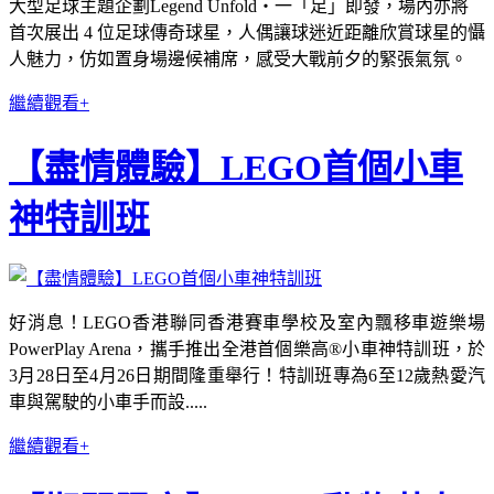
大型足球主題企劃Legend Unfold・一「足」即發，場內亦將
首次展出 4 位足球傳奇球星，人偶讓球迷近距離欣賞球星的懾
人魅力，仿如置身場邊候補席，感受大戰前夕的緊張氣氛。
繼續觀看+
【盡情體驗】LEGO首個小車
神特訓班
好消息！LEGO香港聯同香港賽車學校及室內飄移車遊樂場
PowerPlay Arena，攜手推出全港首個樂高®小車神特訓班，於
3月28日至4月26日期間隆重舉行！特訓班專為6至12歲熱愛汽
車與駕駛的小車手而設.....
繼續觀看+