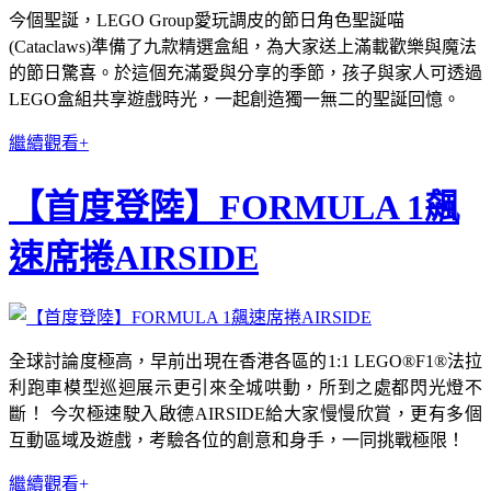
今個聖誕，LEGO Group愛玩調皮的節日角色聖誕喵
(Cataclaws)準備了九款精選盒組，為大家送上滿載歡樂與魔法
的節日驚喜。於這個充滿愛與分享的季節，孩子與家人可透過
LEGO盒組共享遊戲時光，一起創造獨一無二的聖誕回憶。
繼續觀看+
【首度登陸】FORMULA 1飆
速席捲AIRSIDE
全球討論度極高，早前出現在香港各區的1:1 LEGO®F1®法拉
利跑車模型巡迴展示更引來全城哄動，所到之處都閃光燈不
斷！ 今次極速駛入啟德AIRSIDE給大家慢慢欣賞，更有多個
互動區域及遊戲，考驗各位的創意和身手，一同挑戰極限！
繼續觀看+