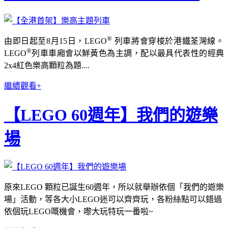
®
由即日起至8月15日，LEGO
列車將會穿梭於港鐵荃灣線。
®
LEGO
列車車廂會以鮮黃色為主調，配以最具代表性的經典
2x4紅色樂高顆粒為題....
繼續觀看+
【LEGO 60週年】我們的遊樂
場
原來LEGO 顆粒已誕生60週年，
所以就舉辦依個「我們的遊樂
場」活動，等各大小LEGO迷可以齊齊玩
，各粉絲
點可以錯過
依個玩LEGO嘅機會
，嚟大玩特玩一番啦~