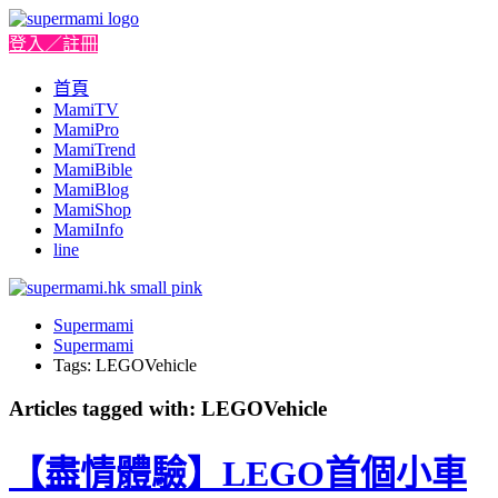
登入／註冊
首頁
MamiTV
MamiPro
MamiTrend
MamiBible
MamiBlog
MamiShop
MamiInfo
line
Supermami
Supermami
Tags: LEGOVehicle
Articles tagged with: LEGOVehicle
【盡情體驗】LEGO首個小車