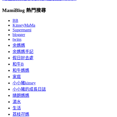
MamiBlog 熱門搜尋
BB
KinseyMaMa
Supermami
blogger
twins
余媽媽
余媽媽手記
假日好去處
和牛B
和牛媽媽
家庭
小小豬kinsey
小小豬的成長日誌
晴朗媽媽
湯水
生活
荔枝孖媽