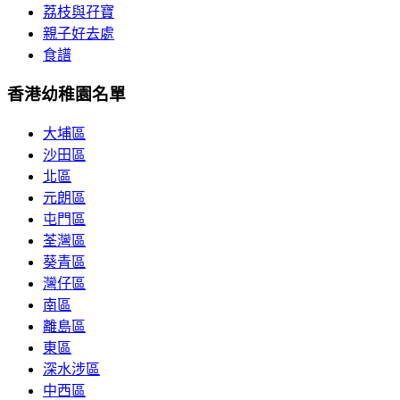
荔枝與孖寶
親子好去處
食譜
香港幼稚園名單
大埔區
沙田區
北區
元朗區
屯門區
荃灣區
葵青區
灣仔區
南區
離島區
東區
深水涉區
中西區