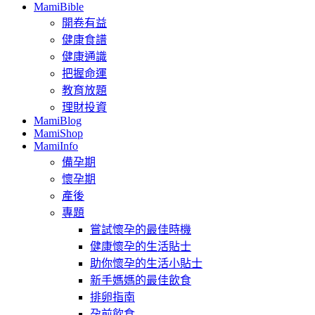
MamiBible
開卷有益
健康食譜
健康通識
把握命運
教育放題
理財投資
MamiBlog
MamiShop
MamiInfo
備孕期
懷孕期
產後
專題
嘗試懷孕的最佳時機
健康懷孕的生活貼士
助你懷孕的生活小貼士
新手媽媽的最佳飲食
排卵指南
孕前飲食