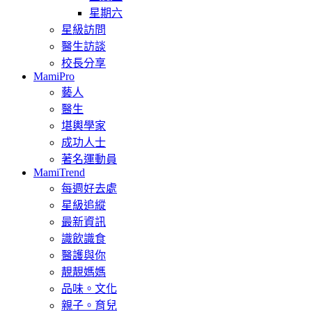
星期六
星級訪問
醫生訪談
校長分享
MamiPro
藝人
醫生
堪輿學家
成功人士
著名運動員
MamiTrend
每週好去處
星級追縱
最新資訊
識飲識食
醫護與你
靚靚媽媽
品味。文化
親子。育兒