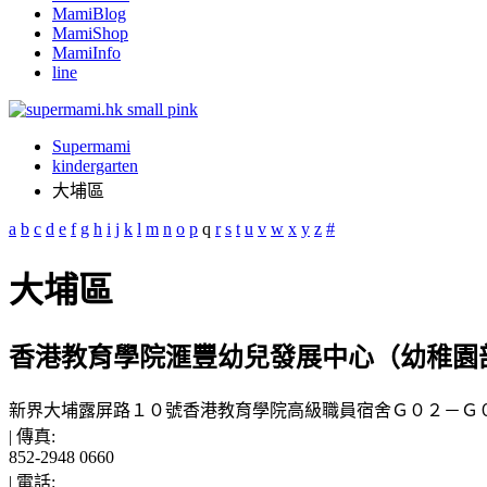
MamiBlog
MamiShop
MamiInfo
line
Supermami
kindergarten
大埔區
a
b
c
d
e
f
g
h
i
j
k
l
m
n
o
p
q
r
s
t
u
v
w
x
y
z
#
大埔區
香港教育學院滙豐幼兒發展中心（幼稚園
新界大埔露屏路１０號香港教育學院高級職員宿舍Ｇ０２－Ｇ
|
傳真:
852-2948 0660
|
電話: