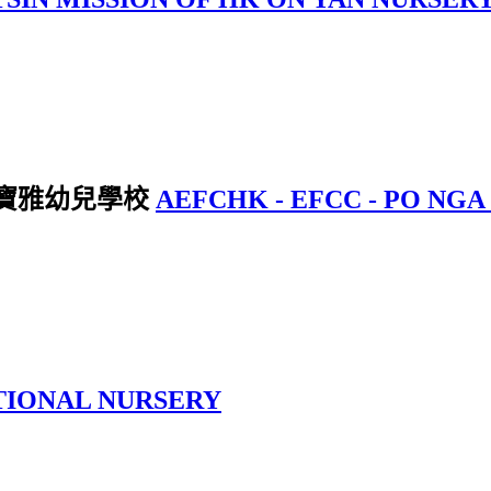
寶雅幼兒學校
AEFCHK - EFCC - PO NG
TIONAL NURSERY