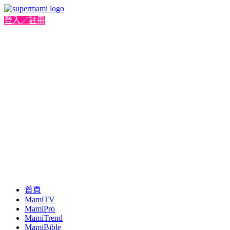
登入／註冊
首頁
MamiTV
MamiPro
MamiTrend
MamiBible