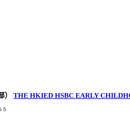
部）
THE HKIED HSBC EARLY CHILDH
０５