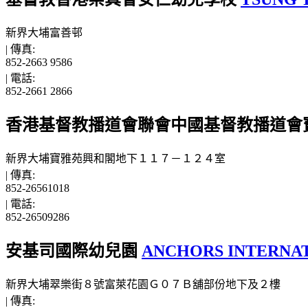
新界大埔富善邨
|
傳真:
852-2663 9586
|
電話:
852-2661 2866
香港基督教播道會聯會中國基督教播道會
新界大埔寶雅苑興和閣地下１１７－１２４室
|
傳真:
852-26561018
|
電話:
852-26509286
安基司國際幼兒園
ANCHORS INTERNA
新界大埔翠樂街８號富萊花園Ｇ０７Ｂ舖部份地下及２樓
|
傳真: