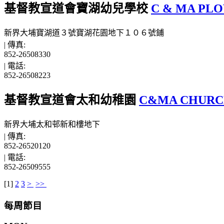
基督教宣道會寶湖幼兒學校
C & MA PL
新界大埔寶湖道３號寶湖花園地下１０６號鋪
|
傳真:
852-26508330
|
電話:
852-26508223
基督教宣道會太和幼稚園
C&MA CHURC
新界大埔太和邨新和樓地下
|
傳真:
852-26520120
|
電話:
852-26509555
[
1
]
2
3
>
>>
每周節目