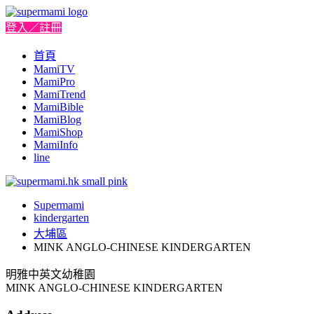
登入／註冊
首頁
MamiTV
MamiPro
MamiTrend
MamiBible
MamiBlog
MamiShop
MamiInfo
line
Supermami
kindergarten
大埔區
MINK ANGLO-CHINESE KINDERGARTEN
明雅中英文幼稚園
MINK ANGLO-CHINESE KINDERGARTEN