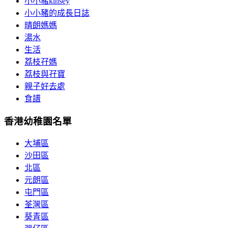
小小豬kinsey
小小豬的成長日誌
晴朗媽媽
湯水
生活
荔枝孖媽
荔枝與孖寶
親子好去處
食譜
香港幼稚園名單
大埔區
沙田區
北區
元朗區
屯門區
荃灣區
葵青區