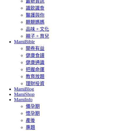
最新資訊
識飲識食
醫護與你
靚靚媽媽
品味。文化
親子。育兒
MamiBible
開卷有益
健康食譜
健康通識
把握命運
教育放題
理財投資
MamiBlog
MamiShop
MamiInfo
備孕期
懷孕期
產後
專題