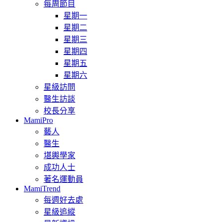
每周節目
星期一
星期二
星期三
星期四
星期五
星期六
星級訪問
醫生訪談
校長分享
MamiPro
藝人
醫生
堪輿學家
成功人士
著名運動員
MamiTrend
每週好去處
星級追縱