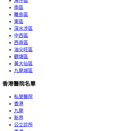
灣仔區
南區
離島區
東區
深水涉區
中西區
西貢區
油尖旺區
觀塘區
黃大仙區
九龍城區
香港醫院名單
私營醫院
香港
九龍
新界
公立診所