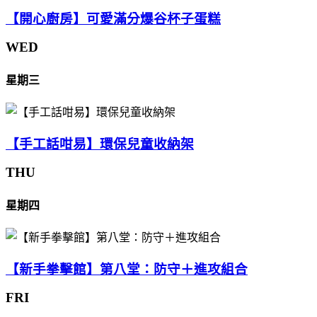
【開心廚房】可愛滿分爆谷杯子蛋糕
WED
星期三
【手工話咁易】環保兒童收納架
THU
星期四
【新手拳擊館】第八堂：防守＋進攻組合
FRI