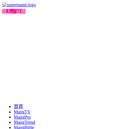
登入／註冊
首頁
MamiTV
MamiPro
MamiTrend
MamiBible