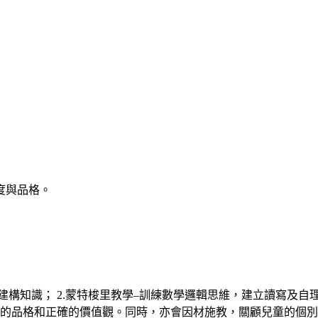
度與品格。
建構知識； 2.蒙特梭里教學–訓練數學邏輯思維，建立讀寫及自理
幼兒的品格和正確的價值觀。同時，亦會因材施教，關顧兒童的個