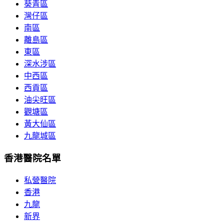
葵青區
灣仔區
南區
離島區
東區
深水涉區
中西區
西貢區
油尖旺區
觀塘區
黃大仙區
九龍城區
香港醫院名單
私營醫院
香港
九龍
新界