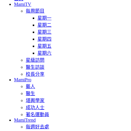
MamiTV
每周節目
星期一
星期二
星期三
星期四
星期五
星期六
星級訪問
醫生訪談
校長分享
MamiPro
藝人
醫生
堪輿學家
成功人士
著名運動員
MamiTrend
每週好去處