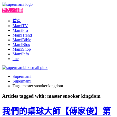
登入／註冊
首頁
MamiTV
MamiPro
MamiTrend
MamiBible
MamiBlog
MamiShop
MamiInfo
line
Supermami
Supermami
Tags: master snooker kingdom
Articles tagged with: master snooker kingdom
我們的桌球大師【傅家俊】第