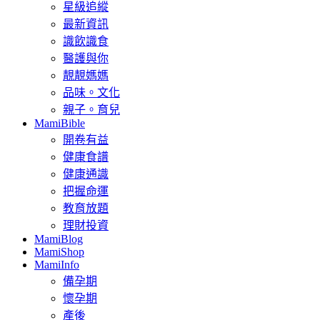
星級追縱
最新資訊
識飲識食
醫護與你
靚靚媽媽
品味。文化
親子。育兒
MamiBible
開卷有益
健康食譜
健康通識
把握命運
教育放題
理財投資
MamiBlog
MamiShop
MamiInfo
備孕期
懷孕期
產後