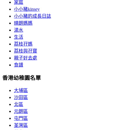
家庭
小小豬kinsey
小小豬的成長日誌
晴朗媽媽
湯水
生活
荔枝孖媽
荔枝與孖寶
親子好去處
食譜
香港幼稚園名單
大埔區
沙田區
北區
元朗區
屯門區
荃灣區