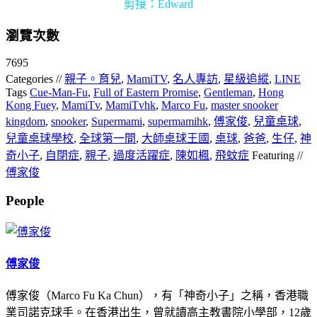
剪接：Edward
瀏覽次數
7695
Categories //
親子。育兒
,
MamiTV
,
名人專訪
,
星級追縱
,
LINE
Tags
Cue-Man-Fu
,
Full of Eastern Promise
,
Gentleman
,
Hong
Kong Fuey
,
MamiTv
,
MamiTvhk
,
Marco Fu
,
master snooker
kingdom
,
snooker
,
Supermami
,
supermamihk
,
傅家俊
,
兒童桌球
,
兒童桌球學校
,
全球第一間
,
大師桌球王國
,
桌球
,
爸爸
,
生仔
,
神
奇小子
,
自閉症
,
親子
,
過度活躍症
,
陳如楓
,
飛蚊症
Featuring //
傅家俊
People
傅家俊
傅家俊（Marco Fu Ka Chun），有「神奇小子」之稱，香港職
業司諾克球手。在香港出生，曾就讀高主教書院小學部，12歲