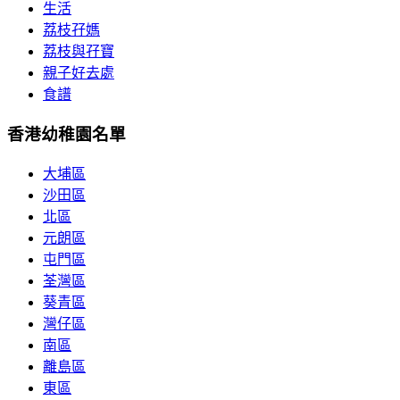
生活
荔枝孖媽
荔枝與孖寶
親子好去處
食譜
香港幼稚園名單
大埔區
沙田區
北區
元朗區
屯門區
荃灣區
葵青區
灣仔區
南區
離島區
東區