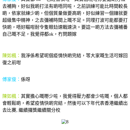
去補夠，好似我啲打法有啲唔同咗，之前訓練可能比時間較長
啲，依家就練少啲，但個質量做要高啲，好似練習一個鐘就要
超級集中精神，之去彌補時間上嘅不足。同埋打波可能都要打
快啲，唔好瞄咁耐令隻眼攰速戰速決。要諗一啲方法去彌補番
自己嘅不足，我覺得都ok，冇問題嫁
陳如楓：
我淨係希望呢個疫情快啲完結，等大家嘅生活可嫁回
復之前咁
傅家俊：
係呀
陳如楓：
其實擔心嘅嘢少咗，我覺得壓力都會少咗嘅，個人都
會輕鬆啲，希望疫情快啲完結，然後可以下年代表香港繼續出
去比賽, 繼續攞獎繼續關分校