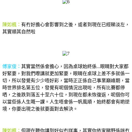
陳如楓：
有冇好擔心會影響到之後，或者到現在已經睇淡左，
其實順其自然啦
傅家俊：
其實當然係會擔心，因為桌球始終係...眼睛對大家都
好緊要，對我們嚟講就更加緊要，眼睛在桌球上差不多就係一
切，所以發覺有少少唔好彩，當時正正係自己事業巔峰期，當
時世界排名第五位，發覺有呢個情況出現咗，所有比賽都停
哂，之後跌到落五十至六十位，到現在都未恢復返，呢個你可
以當佢係人生嘅一課。人生唔會係一帆風順，始終都會有啲逆
境，你要出現之後就要面對去解決。
陳如楓：
但現在聽你講到好似冇咩事，其實你依家睇野係咪冇