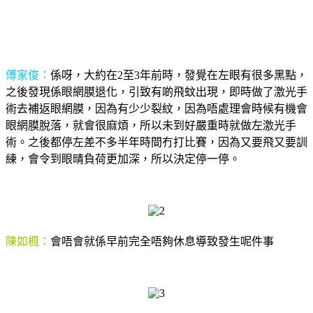
傅家俊：
係呀，大約在2至3年前時，發覺在左眼有很多黑點，
之後發現係眼網膜退化，引致有啲飛蚊出現，即時做了激光手
術去補返眼網膜，因為有少少裂紋，因為唔處理會時候有機會
眼網膜脫落，就會很麻煩，所以未到好嚴重時就做左激光手
術。之後都停左差不多半年時間冇打比賽，因為又要飛又要訓
練，會令到眼晴負荷更加深，所以決定停一停。
陳如楓：
會唔會就係早前完全唔夠休息導致發生呢件事