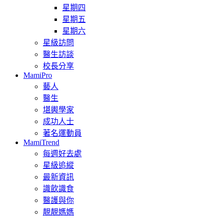
星期四
星期五
星期六
星級訪問
醫生訪談
校長分享
MamiPro
藝人
醫生
堪輿學家
成功人士
著名運動員
MamiTrend
每週好去處
星級追縱
最新資訊
識飲識食
醫護與你
靚靚媽媽