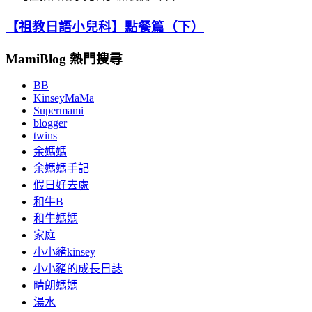
【祖教日語小兒科】點餐篇（下）
MamiBlog 熱門搜尋
BB
KinseyMaMa
Supermami
blogger
twins
余媽媽
余媽媽手記
假日好去處
和牛B
和牛媽媽
家庭
小小豬kinsey
小小豬的成長日誌
晴朗媽媽
湯水