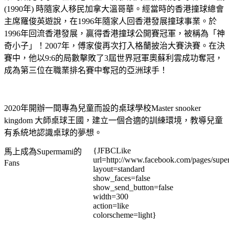
(1990年) 時隨家人移民加拿大溫哥華。經當時的香港撞球總會
主席羅俊英遊說，在1996年隨家人回香港發展撞球事業。於
1996年回流香港發展，贏得香港撞球公開賽冠軍，被稱為「神
奇小子」！2007年，傅家俊再次打入格蘭披治大賽決賽。在決
賽中，他以9:6的局數擊敗了3屆世界冠軍奧蘇利雲成功奪冠，
成為第三位在職業排名賽中奪冠的亞洲球手！
2020年開辦一間專為兒童而設的桌球學校Master snooker
kingdom 大師桌球王國，建立一個合適的訓練環境，教導兒童
有系統地認識桌球的夢想。
{JFBCLike
馬上成為Supermami的
url=http://www.facebook.com/pages/su
Fans
layout=standard
show_faces=false
show_send_button=false
width=300
action=like
colorscheme=light}