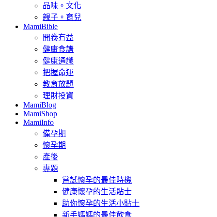
品味。文化
親子。育兒
MamiBible
開卷有益
健康食譜
健康通識
把握命運
教育放題
理財投資
MamiBlog
MamiShop
MamiInfo
備孕期
懷孕期
產後
專題
嘗試懷孕的最佳時機
健康懷孕的生活貼士
助你懷孕的生活小貼士
新手媽媽的最佳飲食