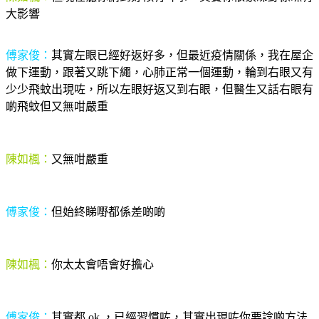
大影響
傅家俊：
其實左眼已經好返好多，但最近疫情關係，我在屋企
做下運動，跟著又跳下繩，心肺正常一個運動，輪到右眼又有
少少飛蚊出現咗，所以左眼好返又到右眼，但醫生又話右眼有
啲飛蚊但又無咁嚴重
陳如楓：
又無咁嚴重
傅家俊：
但始終睇嘢都係差啲啲
陳如楓：
你太太會唔會好擔心
傅家俊：
其實都 ok ，已經習慣咗，其實出現咗你要諗啲方法