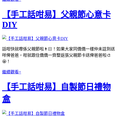
【手工話咁易】父親節心意卡
DIY
話咁快就嚟係父親節啦👨🏻！如果大家同僑僑一樣仲未諗到送
咩俾爸爸，咁就跟住僑僑一齊整返張父親節卡送俾爸爸啦🎨
🤩！
繼續觀看+
【手工話咁易】自製節日禮物
盒