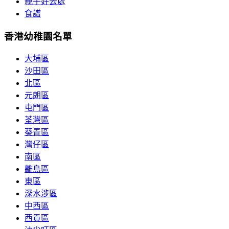
親子好去處
食譜
香港幼稚園名單
大埔區
沙田區
北區
元朗區
屯門區
荃灣區
葵青區
灣仔區
南區
離島區
東區
深水涉區
中西區
西貢區