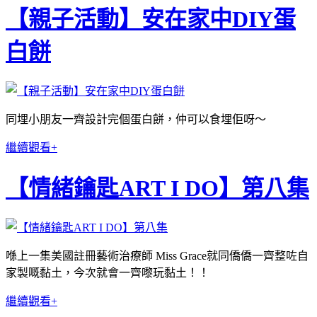
【親子活動】安在家中DIY蛋
白餅
同埋小朋友一齊設計完個蛋白餅，仲可以食埋佢呀～
繼續觀看+
【情緒鑰匙ART I DO】第八集
喺上一集美國註冊藝術治療師 Miss Grace就同僑僑一齊整咗自
家製嘅黏土，今次就會一齊嚟玩黏土！！
繼續觀看+