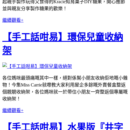
起親手製作玩得又食得的Kracie知育菓子DIY糖果，開心應節
並與親友分享製作糖果的歡樂！
繼續觀看+
【手工話咁易】環保兒童收納
架
各位媽咪最頭痛嘅其中一樣，絕對係幫小朋友收納佢地嘅小雜
物！今集Miss Carrie就嚟教大家利用屋企多餘嘅外賣餐盒整返
個靚靚收納架，各位媽咪就一於帶住小朋友一齊整返個專屬嘅
收納架！
繼續觀看+
【手工話咁易】水果版『井字