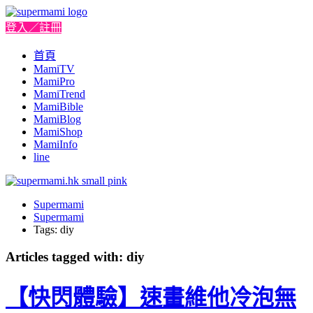
登入／註冊
首頁
MamiTV
MamiPro
MamiTrend
MamiBible
MamiBlog
MamiShop
MamiInfo
line
Supermami
Supermami
Tags: diy
Articles tagged with: diy
【快閃體驗】速畫維他冷泡無