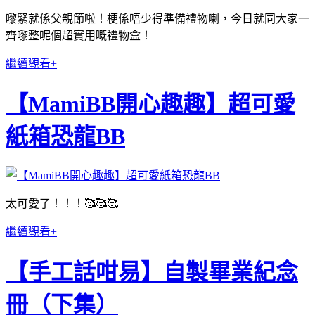
嚟緊就係父親節啦！梗係唔少得準備禮物喇，今日就同大家一
齊嚟整呢個超實用嘅禮物盒！
繼續觀看+
【MamiBB開心趣趣】超可愛
紙箱恐龍BB
太可愛了！！！🥰🥰🥰
繼續觀看+
【手工話咁易】自製畢業紀念
冊（下集）