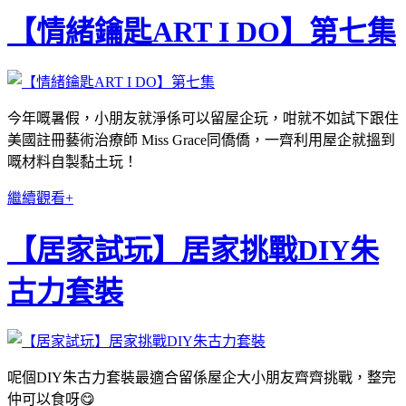
【情緒鑰匙ART I DO】第七集
今年嘅暑假，小朋友就淨係可以留屋企玩，咁就不如試下跟住
美國註冊藝術治療師 Miss Grace同僑僑，一齊利用屋企就搵到
嘅材料自製黏土玩！
繼續觀看+
【居家試玩】居家挑戰DIY朱
古力套裝
呢個DIY朱古力套裝最適合留係屋企大小朋友齊齊挑戰，整完
仲可以食呀😋