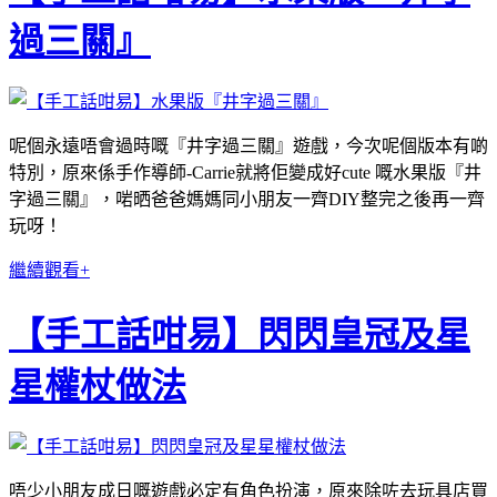
過三關』
呢個永遠唔會過時嘅『井字過三關』遊戲，今次呢個版本有啲
特別，原來係手作導師-Carrie就將佢變成好cute 嘅水果版『井
字過三關』，啱晒爸爸媽媽同小朋友一齊DIY整完之後再一齊
玩呀！
繼續觀看+
【手工話咁易】閃閃皇冠及星
星權杖做法
唔少小朋友成日嘅遊戲必定有角色扮演，原來除咗去玩具店買