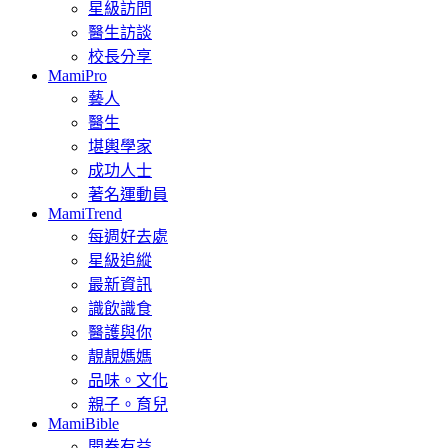
星級訪問
醫生訪談
校長分享
MamiPro
藝人
醫生
堪輿學家
成功人士
著名運動員
MamiTrend
每週好去處
星級追縱
最新資訊
識飲識食
醫護與你
靚靚媽媽
品味。文化
親子。育兒
MamiBible
開卷有益