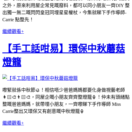
之外，原來利用屋企常見嘅廢料，都可以同小朋友一齊DIY 整
出獨一無二嘅閃閃皇冠同埋星星權杖，今集就睇下手作導師-
Carrie 點整先！
繼續觀看+
【手工話咁易】環保中秋蘑菇
燈籠
嚟緊就係中秋節🥮！相信唔少爸爸媽媽都要化身做視藝老師
👩🏻‍🎨👨🏻‍🎨，同屋企嘅小朋友齊齊整燈籠🏮！仲未有頭緒點
整嘅爸爸媽媽，就帶埋小朋友，一齊嚟睇下手作導師 Miss
Carrie整出又環保又有創意嘅中秋燈籠🏮
繼續觀看+