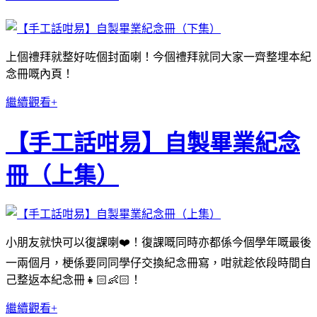
上個禮拜就整好咗個封面喇！今個禮拜就同大家一齊整埋本紀
念冊嘅內頁！
繼續觀看+
【手工話咁易】自製畢業紀念
冊（上集）
小朋友就快可以復課喇❤️！復課嘅同時亦都係今個學年嘅最後
一兩個月，梗係要同同學仔交換紀念冊寫，咁就趁依段時間自
己整返本紀念冊👧🏻👶🏻！
繼續觀看+