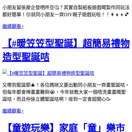
小朋友留係屋企發哂吽豆🤔？其實自製紙板遊戲嘅製作同玩法
都好簡單！😚就同小朋友一齊DIY親子遊戲玩啦！！👩‍👧‍👦💕
繼續觀看+
【#暖笠笠型聖誕】超簡易禮物
造型聖誕咭
又嚟到聖誕節🎄！各位媽咪又要出動同小朋友一齊畫聖誕咭，
但每年都會俾畫畫難倒😭，今年就教大家一個唔洗畫畫嘅聖
誕咭，而且仲係立體聖誕咭啊！收到一定會超開心🥳
繼續觀看+
【童遊玩樂】家庭「童」樂市