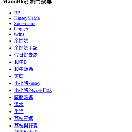
MamiBlog 熱門搜尋
BB
KinseyMaMa
Supermami
blogger
twins
余媽媽
余媽媽手記
假日好去處
和牛B
和牛媽媽
家庭
小小豬kinsey
小小豬的成長日誌
晴朗媽媽
湯水
生活
荔枝孖媽
荔枝與孖寶