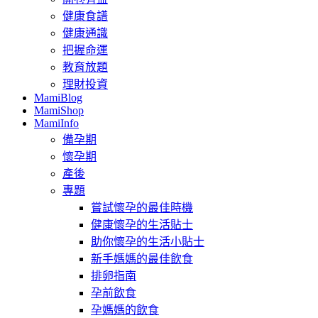
健康食譜
健康通識
把握命運
教育放題
理財投資
MamiBlog
MamiShop
MamiInfo
備孕期
懷孕期
產後
專題
嘗試懷孕的最佳時機
健康懷孕的生活貼士
助你懷孕的生活小貼士
新手媽媽的最佳飲食
排卵指南
孕前飲食
孕媽媽的飲食