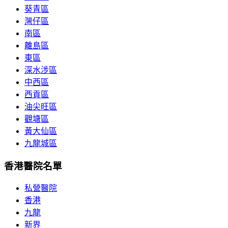
葵青區
灣仔區
南區
離島區
東區
深水涉區
中西區
西貢區
油尖旺區
觀塘區
黃大仙區
九龍城區
香港醫院名單
私營醫院
香港
九龍
新界