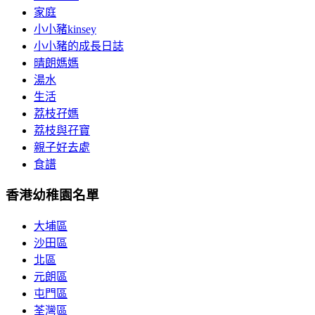
家庭
小小豬kinsey
小小豬的成長日誌
晴朗媽媽
湯水
生活
荔枝孖媽
荔枝與孖寶
親子好去處
食譜
香港幼稚園名單
大埔區
沙田區
北區
元朗區
屯門區
荃灣區