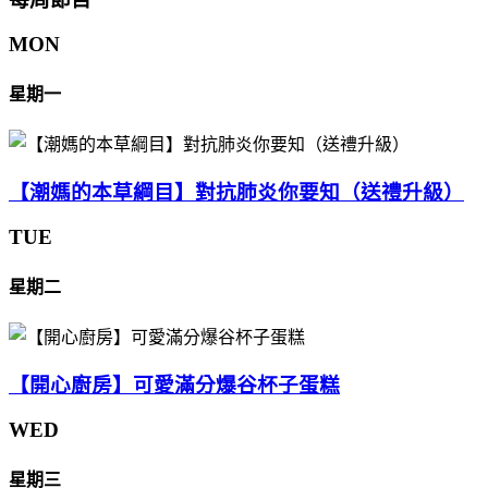
MON
星期一
【潮媽的本草綱目】對抗肺炎你要知（送禮升級）
TUE
星期二
【開心廚房】可愛滿分爆谷杯子蛋糕
WED
星期三