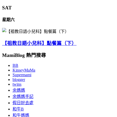
SAT
星期六
【祖教日語小兒科】點餐篇（下）
MamiBlog 熱門搜尋
BB
KinseyMaMa
Supermami
blogger
twins
余媽媽
余媽媽手記
假日好去處
和牛B
和牛媽媽