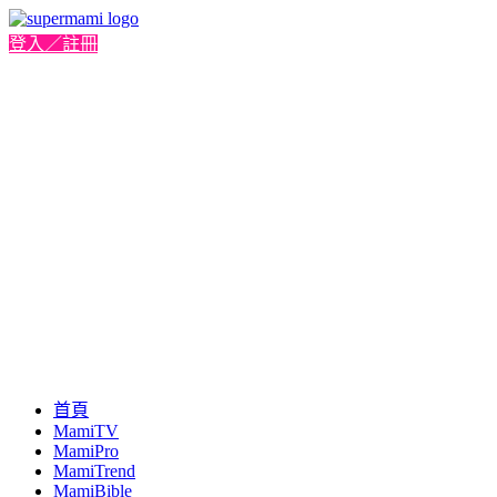
登入／註冊
首頁
MamiTV
MamiPro
MamiTrend
MamiBible