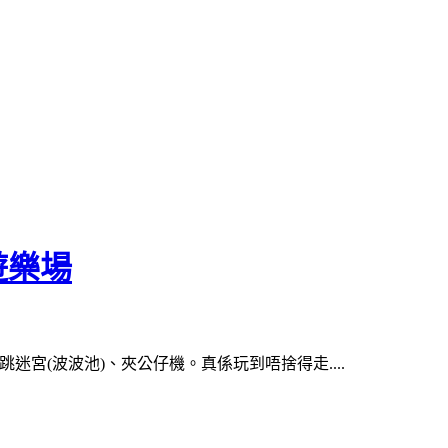
遊樂場
宮(波波池)、夾公仔機。真係玩到唔捨得走....