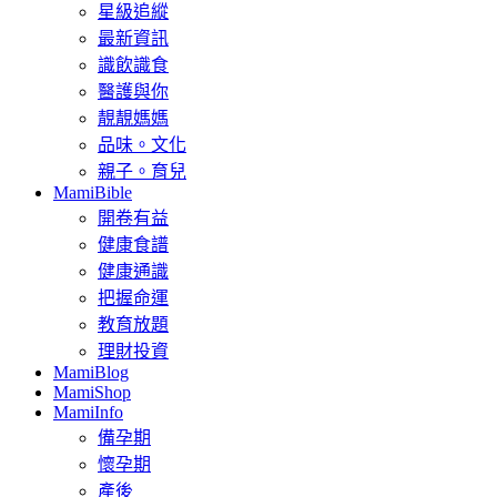
星級追縱
最新資訊
識飲識食
醫護與你
靚靚媽媽
品味。文化
親子。育兒
MamiBible
開卷有益
健康食譜
健康通識
把握命運
教育放題
理財投資
MamiBlog
MamiShop
MamiInfo
備孕期
懷孕期
產後