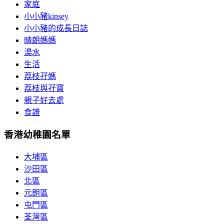
家庭
小小豬kinsey
小小豬的成長日誌
晴朗媽媽
湯水
生活
荔枝孖媽
荔枝與孖寶
親子好去處
食譜
香港幼稚園名單
大埔區
沙田區
北區
元朗區
屯門區
荃灣區