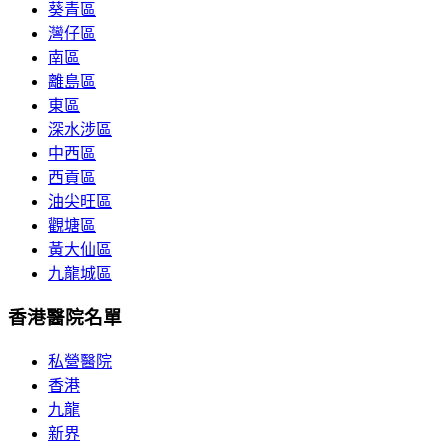
葵青區
灣仔區
南區
離島區
東區
深水涉區
中西區
西貢區
油尖旺區
觀塘區
黃大仙區
九龍城區
香港醫院名單
私營醫院
香港
九龍
新界