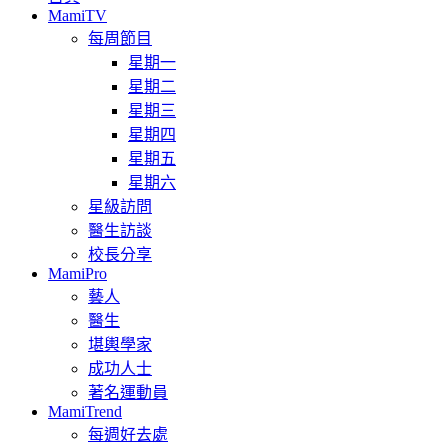
MamiTV
每周節目
星期一
星期二
星期三
星期四
星期五
星期六
星級訪問
醫生訪談
校長分享
MamiPro
藝人
醫生
堪輿學家
成功人士
著名運動員
MamiTrend
每週好去處