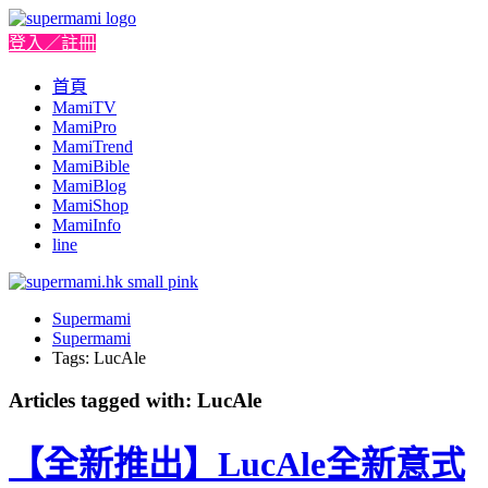
登入／註冊
首頁
MamiTV
MamiPro
MamiTrend
MamiBible
MamiBlog
MamiShop
MamiInfo
line
Supermami
Supermami
Tags: LucAle
Articles tagged with: LucAle
【全新推出】LucAle全新意式