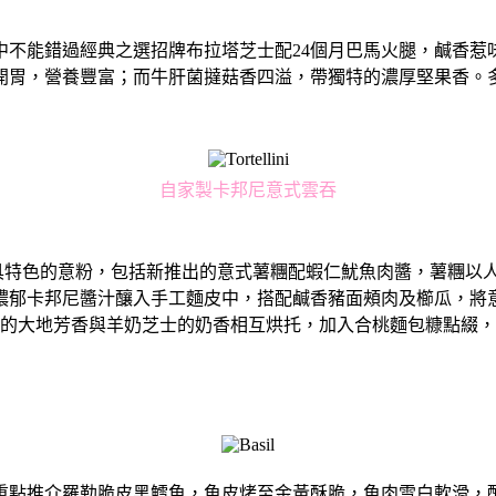
中不能錯過經典之選招牌布拉塔芝⼠配24個⽉巴⾺火腿，鹹香惹
開胃，營養豐富；⽽⽜肝菌撻菇香四溢，帶獨特的濃厚堅果香。
⾃家製卡邦尼意式雲吞
三款各具特⾊的意粉，包括新推出的意式薯糰配蝦仁魷⿂⾁醬，薯糰
濃郁卡邦尼醬汁釀入⼿⼯麵⽪中，搭配鹹香豬⾯頰⾁及櫛瓜，將
的⼤地芳香與⽺奶芝⼠的奶香相互烘托，加入合桃麵包糠點綴，
重點推介羅勒脆⽪⿊鱈⿂，⿂⽪烤⾄⾦黃酥脆，⿂⾁雪⽩軟滑，