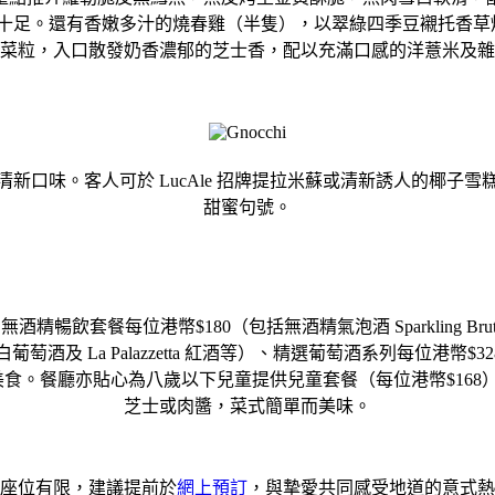
⾜。還有香嫩多汁的燒春雞（半隻），以翠綠四季豆襯托香草烤雞，
菜粒，入⼝散發奶香濃郁的芝⼠香，配以充滿⼝感的洋薏米及雜
新⼝味。客⼈可於 LucAle 招牌提拉米蘇或清新誘⼈的椰⼦
甜蜜句號。
暢飲套餐每位港幣$180（包括無酒精氣泡酒 Sparkling Bru
olo ⽩葡萄酒及 La Palazzetta 紅酒等）、精選葡萄酒系列每位港幣$328（
列義⼤利美酒搭配美食。餐廳亦貼⼼為八歲以下兒童提供兒童套餐（每位港
芝⼠或⾁醬，菜式簡單⽽美味。
座位有限，建議提前於
網上預訂
，與摯愛共同感受地道的意式熱