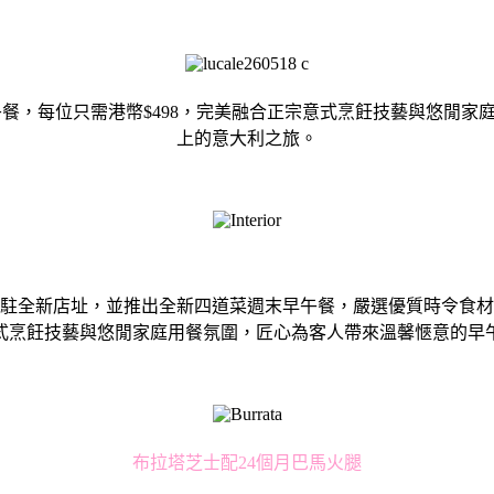
早午餐，每位只需港幣$498，完美融合正宗意式烹飪技藝與悠
上的意大利之旅。
式進駐全新店址，並推出全新四道菜週末早午餐，嚴選優質時令食材，
意式烹飪技藝與悠閒家庭⽤餐氛圍，匠⼼為客⼈帶來溫馨愜意的
布拉塔芝⼠配24個⽉巴⾺火腿