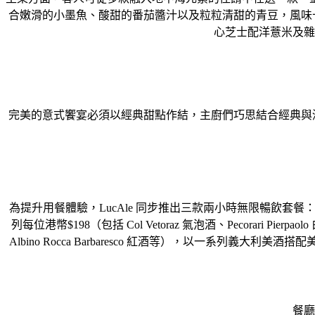
合嫩滑的⼩墨⿂、酸甜的番茄醬汁以及粒粒清甜的青豆，風味⼗
⼼芝⼠配洋薏米及雜
完美的意式饗宴必須以經典甜點作結，主廚們巧思結合經典與清
為提升⽤餐體驗，LucAle 同步推出三款兩⼩時無限暢飲套餐：無酒精
列每位港幣$198（包括 Col Vetoraz 氣泡酒、Pecorari Pierpa
Albino Rocca Barbaresco 紅酒等），以⼀系
餐廳