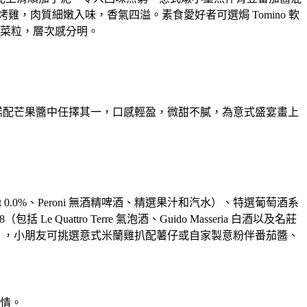
⾁質細嫩入味，香氣四溢。素食愛好者可選焗 Tomino 軟
菜粒，層次感分明。
雪糕配芒果醬中任擇其⼀，⼝感輕盈，微甜不膩，為意式盛宴畫上
t 0.0%、Peroni 無酒精啤酒、精選果汁和汽⽔）、特選葡萄酒系
包括 Le Quattro Terre 氣泡酒、Guido Masseria ⽩酒以及名莊
幣$168），⼩朋友可挑選意式米蘭雞扒配薯仔或⾃家製意粉伴番茄醬、
情。