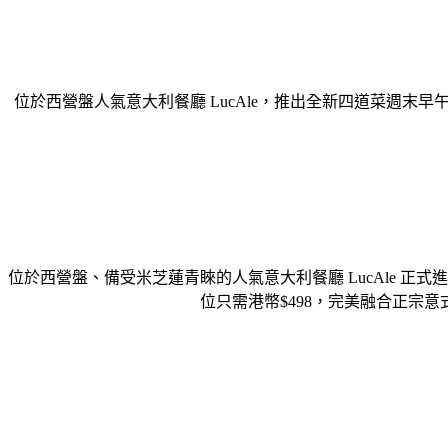
位於西營盤人氣意大利餐廳 LucAle，推出全新四道菜週末
位於⻄營盤、備受米芝蓮青睞的⼈氣意⼤利餐廳 LucAle 正
位只需港幣$498，完美融合正宗