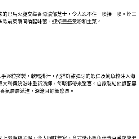
味的巴⾺火腿交織香滑濃郁芝⼠，令⼈忍不住⼀啖接⼀啖。煙三
多款前菜瞬間喚醒味蕾，迎接豐盛意粉和主菜。
以⼈⼿逐粒搓製，軟糯掛汁，配搭鮮甜彈牙的蝦仁及魷⿂粒注入海
意⼤利傳統滋味重新演繹，每啖都帶來驚喜。⾃家製結他麵配⿊
香氣層層遞進，深邃且餘韻悠⻑。
配上滑順茄⼦泥，令⼈回味無窮。意式燉⼩墨⿂伴青豆番茄醬混