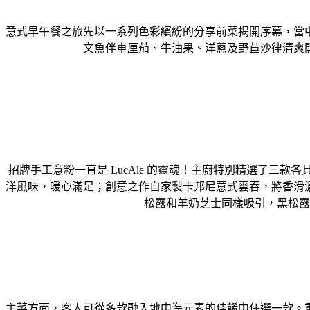
意式早午餐之旅先以⼀系列⾊彩繽紛的分享前菜揭開序幕，當
文⿂伴⾞厘茄、⽜油果、洋蔥及野苣沙律清爽
招牌⼿⼯意粉⼀直是 LucAle 的靈魂！主廚特別精選了
洋風味，暖⼼滿⾜；創意之作⾃家製卡邦尼意式雲吞，將香滑
松露和⽺奶芝⼠同樣吸引，⿊松露
主菜⽅⾯，客⼈可從多款融入地中海元素的佳餚中任選⼀款。