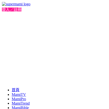
登入／註冊
首頁
MamiTV
MamiPro
MamiTrend
MamiBible