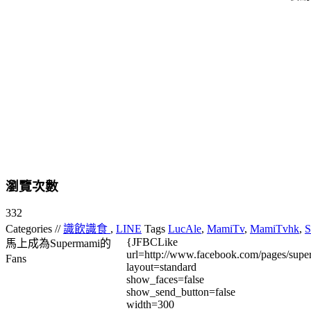
瀏覽次數
332
Categories //
識飲識食
,
LINE
Tags
LucAle
,
MamiTv
,
MamiTvhk
,
S
{JFBCLike
馬上成為Supermami的
url=http://www.facebook.com/pages/su
Fans
layout=standard
show_faces=false
show_send_button=false
width=300