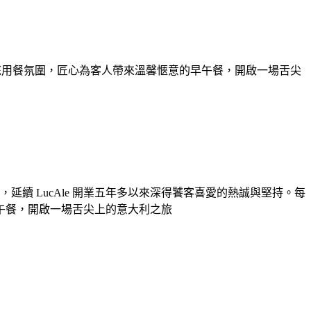
閒家庭用餐氛圍，匠心為客人帶來溫馨愜意的早午餐，開啟一場舌尖
延續 LucAle 開業五年多以來深得饕客喜愛的熱誠與堅持。每
早午餐，開啟⼀場舌尖上的意⼤利之旅