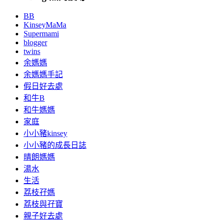
BB
KinseyMaMa
Supermami
blogger
twins
余媽媽
余媽媽手記
假日好去處
和牛B
和牛媽媽
家庭
小小豬kinsey
小小豬的成長日誌
晴朗媽媽
湯水
生活
荔枝孖媽
荔枝與孖寶
親子好去處