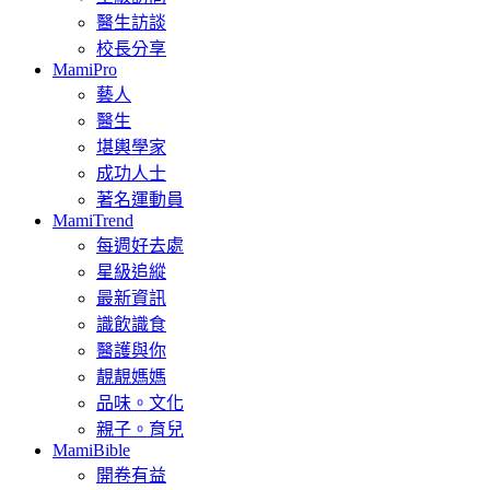
醫生訪談
校長分享
MamiPro
藝人
醫生
堪輿學家
成功人士
著名運動員
MamiTrend
每週好去處
星級追縱
最新資訊
識飲識食
醫護與你
靚靚媽媽
品味。文化
親子。育兒
MamiBible
開卷有益