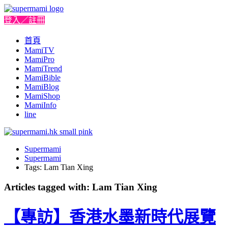
登入／註冊
首頁
MamiTV
MamiPro
MamiTrend
MamiBible
MamiBlog
MamiShop
MamiInfo
line
Supermami
Supermami
Tags: Lam Tian Xing
Articles tagged with: Lam Tian Xing
【專訪】香港水墨新時代展覽