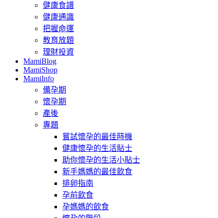
健康食譜
健康通識
把握命運
教育放題
理財投資
MamiBlog
MamiShop
MamiInfo
備孕期
懷孕期
產後
專題
嘗試懷孕的最佳時機
健康懷孕的生活貼士
助你懷孕的生活小貼士
新手媽媽的最佳飲食
排卵指南
孕前飲食
孕媽媽的飲食