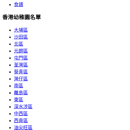
食譜
香港幼稚園名單
大埔區
沙田區
北區
元朗區
屯門區
荃灣區
葵青區
灣仔區
南區
離島區
東區
深水涉區
中西區
西貢區
油尖旺區