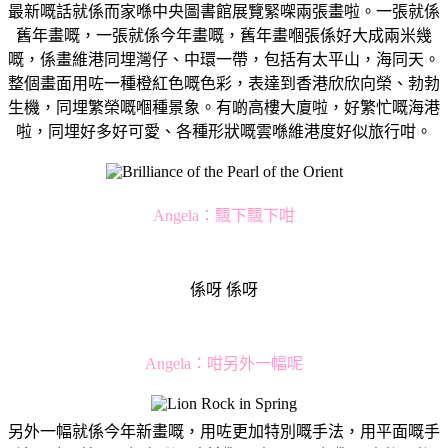
最新嘅話就係而家喺中央圖書館展覽緊㗎兩張畫啦。一張就係
舊年畫嘅，一張就係今年畫嘅，舊年畫嗰張係好大成兩米幾
嘅，係畫維港同埋灣仔、中環一帶，包括有太平山，海同天。
整個畫面用咗一種橙紅色嘅色彩，表達到香港欣欣向榮、勃勃
生機，同埋繁榮嘅嗰種景象。有啲高樓大廈啦，好繁忙嘅海港
啦，同埋好多好可愛、各種形狀嘅雲喺維港度好似旅行咁。
Angela：
飄下飄下咁
係呀 係呀
Angela：
咁另外一幅呢
另外一幅就係今年新畫嘅，用咗更加特別嘅手法，用平面嘅手