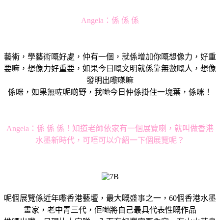
Angela：
係 係 係
藝術，學藝術嘅好處，仲有一個，就係增加你嘅想像力，好重
要嘛，想像力好重要，如果今日嘅文明就係靠無數嘅人，想像
發明出嚟㗎嘛
係咪，如果無咗呢啲野，我哋今日仲係掛住一塊葉，係咪！
Angela：
係 係 係！知道老師依家有一個展覽喇，就叫做香港
水墨新時代，可唔可以介紹一下個展覽呢？
呢個展覽係近年嚟香港藝壇，最大嘅盛事之一，60個香港水墨
畫家，老中青三代，佢哋將自己最具代表性嘅作品