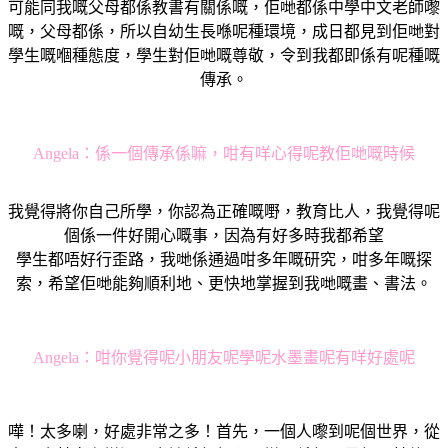
可能同我嘅父母都係教書有關係嘅，佢哋都係中學中文老師嚟
嘅，父母都係，所以自幼生長喺呢種環境，成日都見到佢哋對
學生嘅嗰種態度，學生對佢哋嘅尊敬，令到我都即係有呢種嘅
傳承。
Angela：
係一個傳承係嘛，咁有咩心得呢教佢哋嘅時候
我覺得將你自己所學，你認為正確嘅嘢，教育比人，我覺得呢
個係一件好開心嘅事，因為有好多時我都希望
學生都唔好行歪路，我哋係通過咁多年嘅研究，咁多年嘅探
索，希望佢哋能夠順利地、更快地掌握到我哋嘅畫、書法。
Angela：
咁你覺得呢小朋友呢學呢水墨畫呢有咩好處呢
嘩！太多喇，好處非常之多！首先，一個人嚟到呢個世界，從