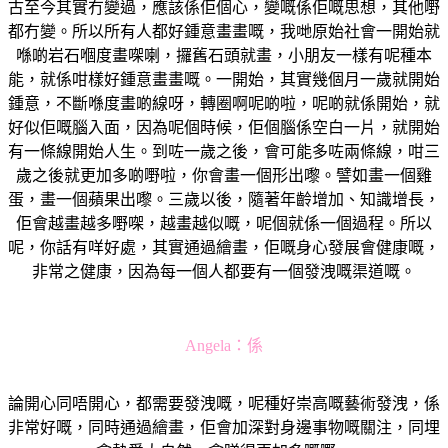
古至今其實冇變過，應該係佢個心，變嘅係佢嘅思想，其他嘢
都冇變。所以所有人都好鍾意畫畫嘅，我哋原始社會一開始就
喺啲岩石嗰度畫㗎喇，攞舊石頭就畫，小朋友一樣有呢種本
能，就係咁樣好鍾意畫畫嘅。一開始，其實幾個月一歲就開始
鍾意，不斷喺度畫啲線呀，轉圈啊呢啲啦，呢啲就係開始，就
好似佢嘅腦入面，因為呢個時候，佢個腦係空白一片，就開始
有一條線開始人生。到咗一歲之後，會可能多咗兩條線，咁三
歲之後就更加多啲嘢啦，你會畫一個形出嚟。譬如畫一個雞
蛋，畫一個蘋果出嚟。三歲以後，隨著年齡增加、知識增長，
佢會越畫越多嘢㗎，越畫越似嘅，呢個就係一個過程。所以
呢，你話有咩好處，其實通過繪畫，佢嘅身心發展會健康嘅，
非常之健康，因為每一個人都要有一個發洩嘅渠道嘅。
Angela：
係
論開心同唔開心，都需要發洩嘅，呢種好崇高嘅藝術發洩，係
非常好嘅，同時通過繪畫，佢會加深對身邊事物嘅關注，同埋