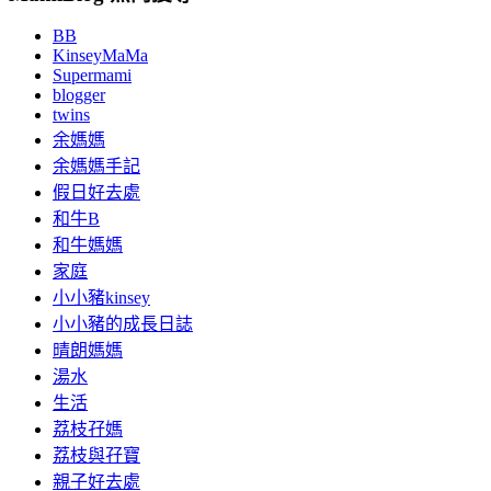
BB
KinseyMaMa
Supermami
blogger
twins
余媽媽
余媽媽手記
假日好去處
和牛B
和牛媽媽
家庭
小小豬kinsey
小小豬的成長日誌
晴朗媽媽
湯水
生活
荔枝孖媽
荔枝與孖寶
親子好去處