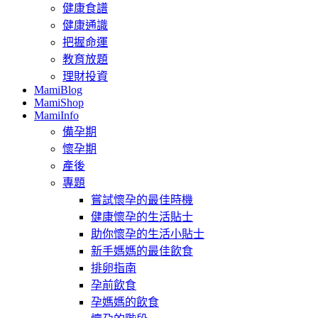
健康食譜
健康通識
把握命運
教育放題
理財投資
MamiBlog
MamiShop
MamiInfo
備孕期
懷孕期
產後
專題
嘗試懷孕的最佳時機
健康懷孕的生活貼士
助你懷孕的生活小貼士
新手媽媽的最佳飲食
排卵指南
孕前飲食
孕媽媽的飲食