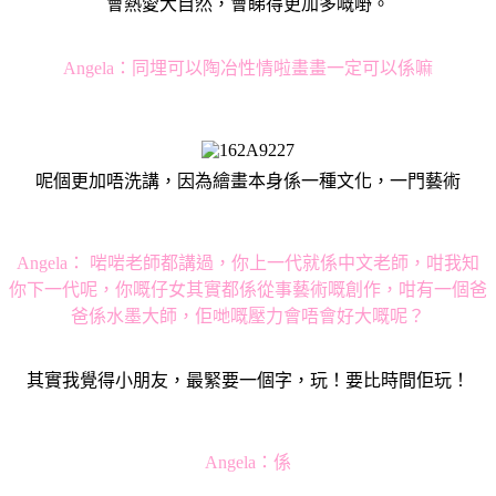
會熱愛大自然，會睇得更加多嘅嘢。
Angela：
同埋可以陶冶性情啦畫畫一定可以係嘛
呢個更加唔洗講，因為繪畫本身係一種文化，一門藝術
Angela：
啱啱老師都講過，你上一代就係中文老師，咁我知
你下一代呢，你嘅仔女其實都係從事藝術嘅創作，咁有一個爸
爸係水墨大師，佢哋嘅壓力會唔會好大嘅呢？
其實我覺得小朋友，最緊要一個字，玩！要比時間佢玩！
Angela：
係