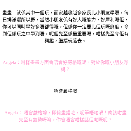
畫畫！就係其中一個玩，而家越嚟越多家長比小朋友學嘢，每
日排滿曬所以野，當然小朋友係有好大嘅能力，好犀利嘅佢，
你可以同時學好多嘢都得嘅，但係你一定要比佢玩嘅態度，令
到佢係玩之中學到嘢，呢個先至係最重要嘅，咁樣先至令佢有
興趣，繼續玩落去。
Angela：
咁樣畫畫方面會唔會好嚴格嘅呢，對於你嘅小朋友嚟
講？
唔會嚴格嘅
Angela：
唔會嚴格嫁，即係畫錯咗，呢筆唔啱喎！應該咁畫
先至有氣勢呀嘛，你會唔會咁樣話佢哋嘅呢？