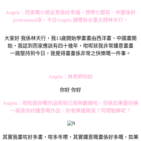
Angela：而家嘅小朋友真係好幸福，想學乜都有，仲要係好
professional添，今日Angela 請嚟有水墨大師林天行。
大家好 我係林天行，我13歲開始學畫畫由西洋畫、中國畫開
始，我諗到而家應該有四十幾年，咁呢就我非常鍾意畫畫
一路堅持到今日，我覺得畫畫係非常之快樂嘅一件事。
Angela：
林老師你好
你好 你好
Angela：咁知道你嘅作品呢就已經無數嫁啦，但係如果要你揀
一兩張你好鍾意嘅作品，你會揀邊兩張？同埋點解呢？
其實我畫咗好多畫，咁多年嚟，其實鍾意嘅畫係好多嘅，如果