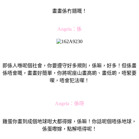
畫畫係冇錯嘅！
Angela：
係
即係人喺呢個社會，你要遵守好多規則，係嘛，好多！但係畫
係唔會嘅，畫畫好簡單，你將呢座山畫高啲、畫低啲，唔緊要
㗎，唔會犯法㗎！
Angela：
係呀
雞蛋你畫到成個地球咁大都得嫁，係嘛！你話呢個唔係地球，
係蛋嚟嫁，點解唔得呢！