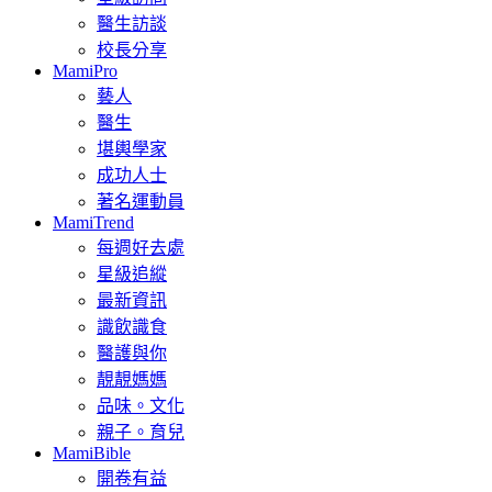
醫生訪談
校長分享
MamiPro
藝人
醫生
堪輿學家
成功人士
著名運動員
MamiTrend
每週好去處
星級追縱
最新資訊
識飲識食
醫護與你
靚靚媽媽
品味。文化
親子。育兒
MamiBible
開卷有益