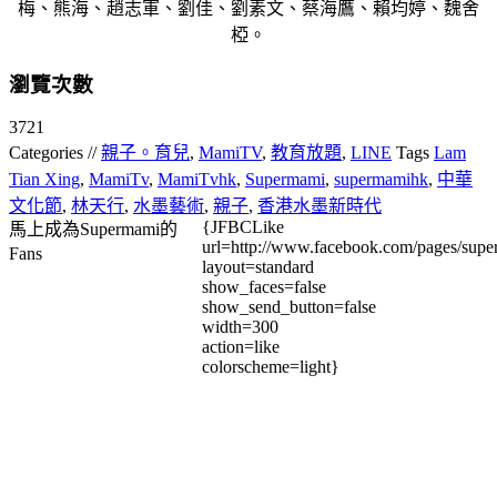
梅、熊海、趙志軍、劉佳、劉素文、蔡海鷹、賴均婷、魏舍
椏。
瀏覽次數
3721
Categories //
親子。育兒
,
MamiTV
,
教育放題
,
LINE
Tags
Lam
Tian Xing
,
MamiTv
,
MamiTvhk
,
Supermami
,
supermamihk
,
中華
文化節
,
林天行
,
水墨藝術
,
親子
,
香港水墨新時代
{JFBCLike
馬上成為Supermami的
url=http://www.facebook.com/pages/su
Fans
layout=standard
show_faces=false
show_send_button=false
width=300
action=like
colorscheme=light}