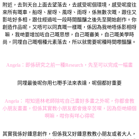
附近，去到天台上面去望落去，去感受呢個環境，感受呢度往
來所有嘅車，船呀、屋呀、風呀、雨呀，係無數次嘅，跟住又
影咗好多相，跟住經過咗一段時間醞釀之後先至開始創作。你
創造作品呢，又唔可以同真嘅一樣嘅，係因為我哋唔係影相呀
嘛，我哋要增加咗自己嘅思想，自己嘅審美，自己嘅美學時
尚，同埋自己嘅嗰種元素落去，所以就需要呢種時間嚟醞釀。
Angela：
即係研究之前一種Research，先至可以完成一幅畫
同埋最後呢你用乜嘢手法來表達，呢個都好重要
Angela：
咁知道林老師除咗自己畫好多畫之外呢，你都會教
小朋友畫畫，但係其實教小朋友都會幾辛苦㗎，因為佢哋細個
啊嘛，咁你有咩心得呢
其實我係好鍾意創作，但係我又好鍾意教教小朋友或者大人，