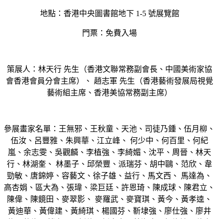
地點：香港中央圖書館地下 1-5 號展覽館
門票：免費入場
策展人：林天行 先生（香港文聯常務副會長、中國美術家協
會香港會員分會主席）、 趙志軍 先生（香港藝術發展局視覺
藝術組主席、香港美協常務副主席）
參展畫家名單：王無邪、王秋童、天池、司徒乃鍾、伍月柳、
伍汝、呂豐雅、朱興華、江立峰、 何少中、何百里、何紀
嵐、余志雯、吳觀麟、李植強、李綺媚、沈平、周晉、林天
行、林湖奎、 林墨子、邱榮豐、派瑞芬、胡中鷗、范欣、韋
勁敏、唐錦婷、容藝文、徐子雄、益行、馬文西、 馬達為、
高杏娟、區大為、張瑋、梁巨廷、許恩琦、陳成球、陳君立、
陳偉、陳鏡田、麥翠影、 麥羅武、麥寶琪、黃今、黃孝逵、
黃迪華、黃偉建、黃綺琪、楊國芬、靳埭強、廖仕強、廖井