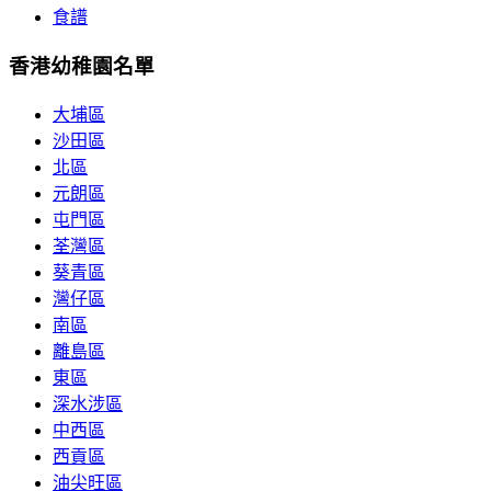
食譜
香港幼稚園名單
大埔區
沙田區
北區
元朗區
屯門區
荃灣區
葵青區
灣仔區
南區
離島區
東區
深水涉區
中西區
西貢區
油尖旺區