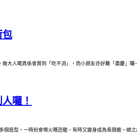
荷包
，做大人嘅真係會買到「吃不消」，而小朋友亦好難「盡慶」囉
到人囉！
好多個造型，一時扮會噴火嘅恐龍，有時又變身成為長頸鹿，總