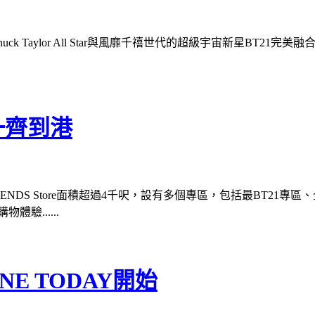
uck Taylor All Star與風靡千禧世代的超級宇宙新星BT21完美融
一齊到港
FRIENDS Store面積超過4千呎，設有多個專區，包括最BT21專區、全球
驗......
NE TODAY開始