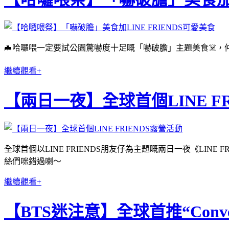
🦇哈囉喂一定要試公園驚嚇度十足嘅「嚇破膽」主題美食☠️，仲有
繼續觀看+
【兩日一夜】全球首個LINE F
全球首個以LINE FRIENDS朋友仔為主題嘅兩日一夜《LINE FR
絲們咪錯過喇～
繼續觀看+
【BTS迷注意】全球首推“Conver