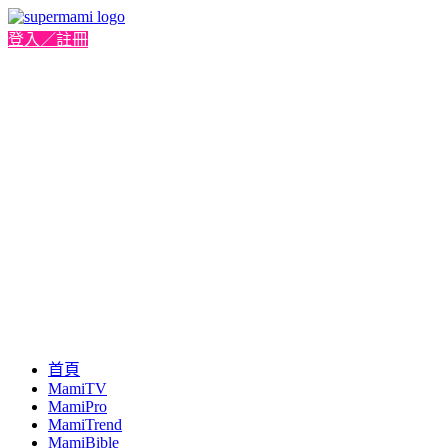
登入／註冊
首頁
MamiTV
MamiPro
MamiTrend
MamiBible