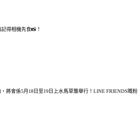
過記得相機先食📸！
活動，將會係5月18日至19日上水馬草壟舉行！LINE FRIENDS嘅粉