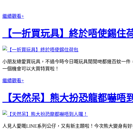
繼續觀看+
【一折買玩具】終於唔使錫住
小朋友總愛買玩具，不過今時今日嘅玩具閒閒哋都幾百蚊一件
一個機會可以大買特買啦！
繼續觀看+
【天然呆】熊大扮恐龍都嚇唔
人見人愛嘅LINE系列公仔，又有新主題啦！今次熊大變身有