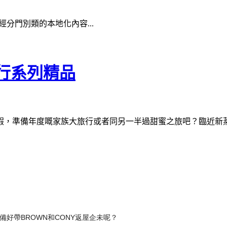
經分門別類的本地化內容...
旅行系列精品
假，準
備年度嘅家族大旅行或者同另一半
過
甜蜜之旅吧？臨近新
備好帶B
ROWN
和
CONY返屋企未呢？