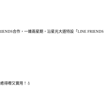
DS合作，一連兩星期，沿星光大道特設「LINE FRIENDS
，療癒得嚟又實用！💧