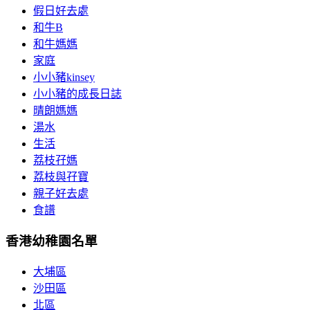
假日好去處
和牛B
和牛媽媽
家庭
小小豬kinsey
小小豬的成長日誌
晴朗媽媽
湯水
生活
荔枝孖媽
荔枝與孖寶
親子好去處
食譜
香港幼稚園名單
大埔區
沙田區
北區