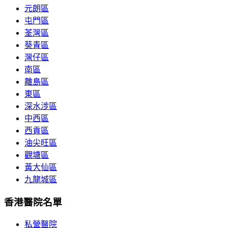
元朗區
屯門區
荃灣區
葵青區
灣仔區
南區
離島區
東區
深水涉區
中西區
西貢區
油尖旺區
觀塘區
黃大仙區
九龍城區
香港醫院名單
私營醫院