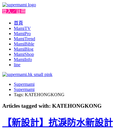
登入／註冊
首頁
MamiTV
MamiPro
MamiTrend
MamiBible
MamiBlog
MamiShop
MamiInfo
line
Supermami
Supermami
Tags: KATEHONGKONG
Articles tagged with: KATEHONGKONG
【新設計】抗淚防水新設計