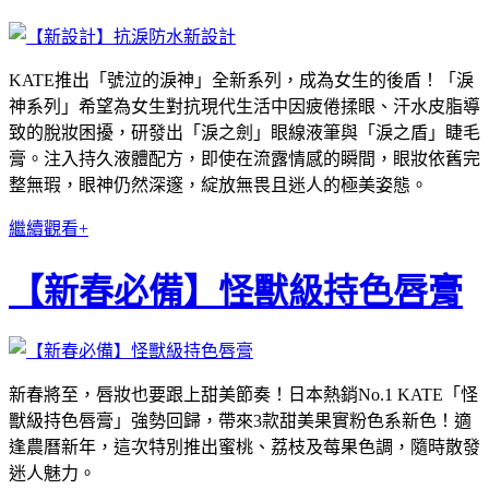
KATE推出「號泣的淚神」全新系列，成為女生的後盾！「淚
神系列」希望為女生對抗現代生活中因疲倦揉眼、汗水皮脂導
致的脫妝困擾，研發出「淚之劍」眼線液筆與「淚之盾」睫毛
膏。注入持久液體配方，即使在流露情感的瞬間，眼妝依舊完
整無瑕，眼神仍然深邃，綻放無畏且迷人的極美姿態。
繼續觀看+
【新春必備】怪獸級持色唇膏
新春將至，唇妝也要跟上甜美節奏！日本熱銷No.1 KATE「怪
獸級持色唇膏」強勢回歸，帶來3款甜美果實粉色系新色！適
逢農曆新年，這次特別推出蜜桃、荔枝及莓果色調，隨時散發
迷人魅力。