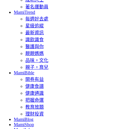
著名運動員
MamiTrend
每週好去處
星級追縱
最新資訊
識飲識食
醫護與你
靚靚媽媽
品味。文化
親子。育兒
MamiBible
開卷有益
健康食譜
健康通識
把握命運
教育放題
理財投資
MamiBlog
MamiShop