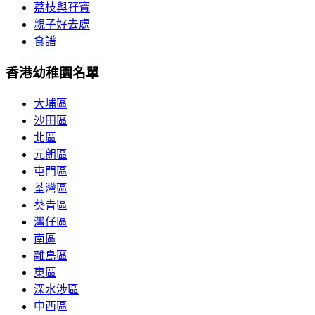
荔枝與孖寶
親子好去處
食譜
香港幼稚園名單
大埔區
沙田區
北區
元朗區
屯門區
荃灣區
葵青區
灣仔區
南區
離島區
東區
深水涉區
中西區