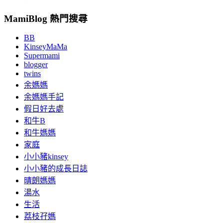
MamiBlog 熱門搜尋
BB
KinseyMaMa
Supermami
blogger
twins
余媽媽
余媽媽手記
假日好去處
和牛B
和牛媽媽
家庭
小小豬kinsey
小小豬的成長日誌
晴朗媽媽
湯水
生活
荔枝孖媽