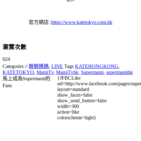
官方網店 :
https://www.katetokyo.com.hk
瀏覽次數
624
Categories //
靚靚媽媽
,
LINE
Tags
KATEHONGKONG
,
KATETOKYO
,
MamiTv
,
MamiTvhk
,
Supermami
,
supermamihk
{JFBCLike
馬上成為Supermami的
url=http://www.facebook.com/pages/su
Fans
layout=standard
show_faces=false
show_send_button=false
width=300
action=like
colorscheme=light}