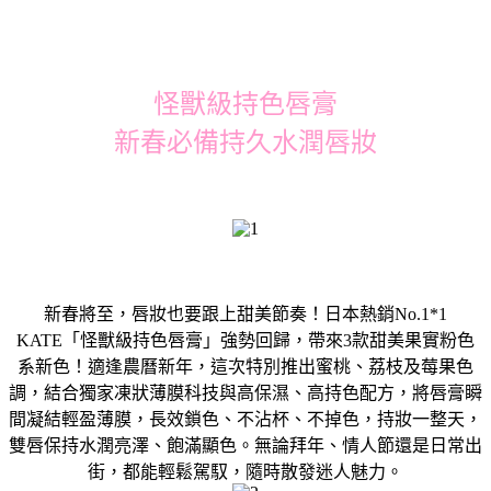
怪獸級持色唇膏
新春必備持久水潤唇妝
新春將至，唇妝也要跟上甜美節奏！日本熱銷No.1*1
KATE「怪獸級持色唇膏」強勢回歸，帶來3款甜美果實粉色
系新色！適逢農曆新年，這次特別推出蜜桃、荔枝及莓果色
調，結合獨家凍狀薄膜科技與高保濕、高持色配方，將唇膏瞬
間凝結輕盈薄膜，長效鎖色、不沾杯、不掉色，持妝一整天，
雙唇保持水潤亮澤、飽滿顯色。無論拜年、情人節還是日常出
街，都能輕鬆駕馭，隨時散發迷人魅力。