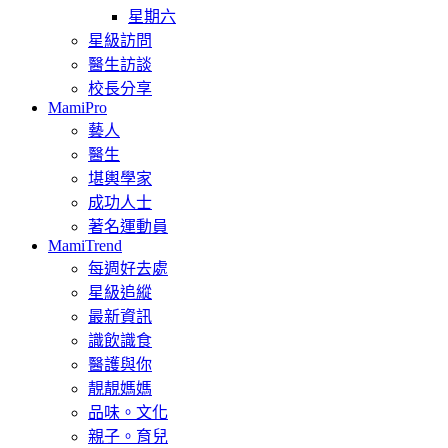
星期六
星級訪問
醫生訪談
校長分享
MamiPro
藝人
醫生
堪輿學家
成功人士
著名運動員
MamiTrend
每週好去處
星級追縱
最新資訊
識飲識食
醫護與你
靚靚媽媽
品味。文化
親子。育兒