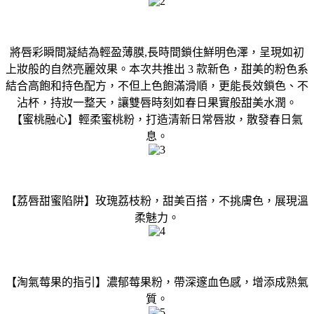
將唇彩瞬間凝結為輕盈薄膜,長時間鎖住鮮明色澤，呈現如初
上妝般的自然亮麗效果。本次共推出 3 款新色，甜美的粉色系
結合高飽和持色配方，不但上色飽滿滑順，更能長效鎖色、不
沾杯，持妝一整天，讓雙唇時刻如春日果實般甜美水潤。
【蜜桃融心】輕柔蜜桃粉，打造清新日常唇妝，散發春日氣
息。
【荔唇甜蜜陷阱】玫瑰荔枝粉，甜美百搭，不挑膚色，展現溫
柔魅力。
【淘氣莓果的指引】濃郁莓果粉，帶深邃血色感，增添成熟氣
質。