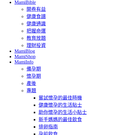
MamiBible
開卷有益
健康食譜
健康通識
把握命運
教育放題
理財投資
MamiBlog
MamiShop
MamiInfo
備孕期
懷孕期
產後
專題
嘗試懷孕的最佳時機
健康懷孕的生活貼士
助你懷孕的生活小貼士
新手媽媽的最佳飲食
排卵指南
孕前飲食