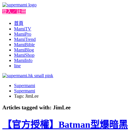
登入／註冊
首頁
MamiTV
MamiPro
MamiTrend
MamiBible
MamiBlog
MamiShop
MamiInfo
line
Supermami
Supermami
Tags: JimLee
Articles tagged with: JimLee
【官方授權】Batman型爆暗黑