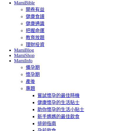
MamiBible
開卷有益
健康食譜
健康通識
把握命運
教育放題
理財投資
MamiBlog
MamiShop
MamiInfo
備孕期
懷孕期
產後
專題
嘗試懷孕的最佳時機
健康懷孕的生活貼士
助你懷孕的生活小貼士
新手媽媽的最佳飲食
排卵指南
孕前飲食