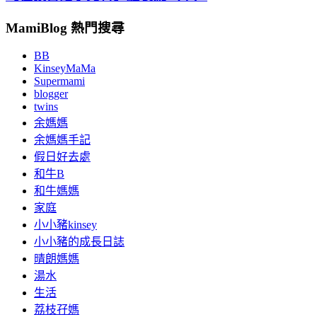
MamiBlog 熱門搜尋
BB
KinseyMaMa
Supermami
blogger
twins
余媽媽
余媽媽手記
假日好去處
和牛B
和牛媽媽
家庭
小小豬kinsey
小小豬的成長日誌
晴朗媽媽
湯水
生活
荔枝孖媽