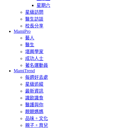
星期六
星級訪問
醫生訪談
校長分享
MamiPro
藝人
醫生
堪輿學家
成功人士
著名運動員
MamiTrend
每週好去處
星級追縱
最新資訊
識飲識食
醫護與你
靚靚媽媽
品味。文化
親子。育兒