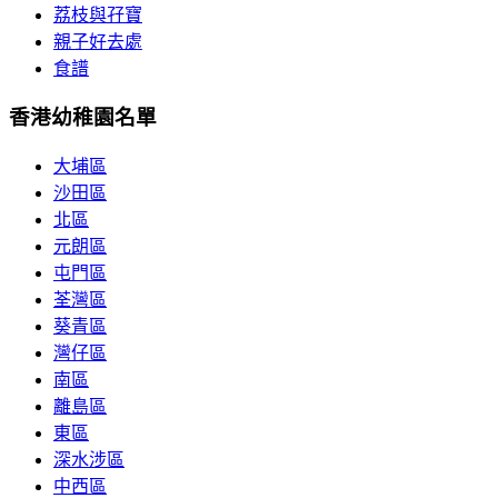
荔枝與孖寶
親子好去處
食譜
香港幼稚園名單
大埔區
沙田區
北區
元朗區
屯門區
荃灣區
葵青區
灣仔區
南區
離島區
東區
深水涉區
中西區